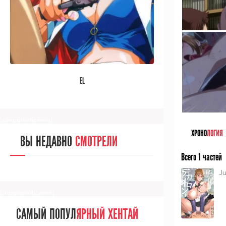
[/senpainoticeme]
САМЫЙ ПОПУЛ
ЯРНЫЙ АНИМЕ
EL
ЗА МЕСЯЦ
[senpainoticeme]
ХРОНО
ЛОГИЯ
ВЫ НЕДАВНО
СМОТРЕЛИ
Всего 1 частей
J
[/senpainoticeme]
САМЫЙ ПОПУЛ
ЯРНЫЙ ХЕНТАЙ