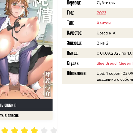
Перевод:
Субтитры
Год:
2023
Тип:
Хентай
Качество:
Upscale-AI
Эпизоды:
2 из 2
Выход:
с 01.09.2023 по 13.
Студия:
Blue Bread
,
Queen 
Обновления:
Upd. 1 серия (03.09
двдшника с сабами 
ть онлайн!