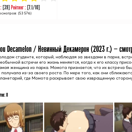
 :
[
39
]
Рейтинг :
[
7.1
/10]
смотров: (53 576)
jou Decamelon / Невинный Декамерон (
2023
г.) — смот
олодом студенте, который, наблюдая за звездами в парке, вст
необычной встречи его жизнь меняется, когда к его классу прис
самая женщина из парка. Момота признается, что их встреча бы
 получала из-за своего роста. По мере того, как они сближаютс
планетарий, где Момота раскрывает свою извращенную сторону
тов:
8