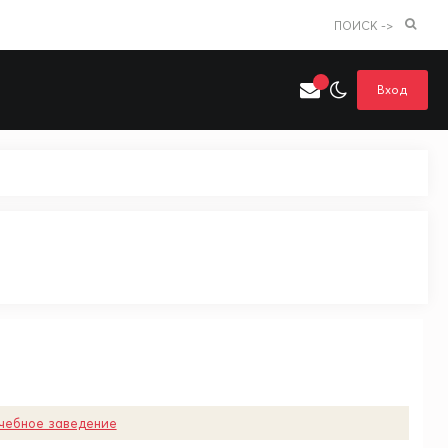
ПОИСК ->
Вход
Искать только в категории
я поиска
Аниме
Хентай
чебное заведение