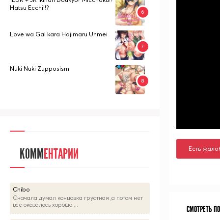
Hatsu Ecchi!!?
Love wa Gal kara Hajimaru Unmei
Nuki Nuki Zupposism
Есть жало
КОММ
ЕНТАРИИ
Chibo
Сначала думал концовка грустная ,а потом нет
все оказалось хорошо ...
СМОТРЕТЬ П