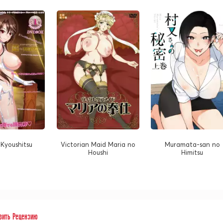
 Kyoushitsu
Victorian Maid Maria no
Muramata-san no
Houshi
Himitsu
вить Рецензию