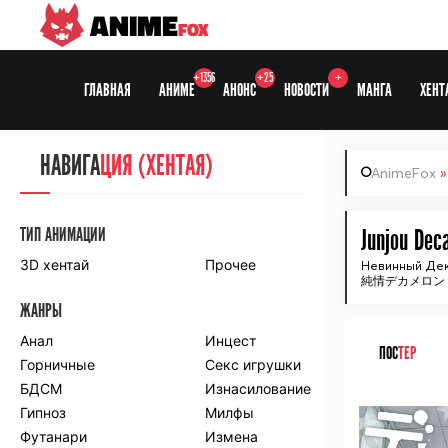
ANIME
FOX
+1356
+25
+
ГЛАВНАЯ
АНИМЕ
АНОНС
НОВОСТИ
МАНГА
ХЕНТ
НАВИГА
НАВИГА
ЦИЯ
ЦИЯ (ХЕНТАЯ)
AnimeFox
СЕЗОНЫ
ТИП АНИМАЦИИ
Junjou Dec
3D хентай
Прочее
Невинный Де
純情デカメロン
ПО ПРОЕКТАМ
ЖАНРЫ
Anidub
Anilibria
Animedia
Анал
Kansai studio
Инцест
ПОС
ТЕР
Onibaku
Горничные
Shiza project
Секс игрушки
БДСМ
Изнасилование
ᅠ
ПО ЖАНРАМ
Гипноз
Милфы
Футанари
Измена
Комедия
Приключения