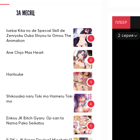
ЗА МЕСЯЦ
ПЛЕЕР
Isekai Kita no de Special Skill de
2 серия
Zenryoku Ouka Shiyou to Omou The
Animation
Ane Chijo Max Heart
Haritsuke
Shikoyaka naru Toki mo Hameru Toki
mo
Enkou JK Bitch Gyaru: Oji-san to
Nama Pako Seikatsu
1LDK + JK Ikinari Doukyo? Micchaku!?