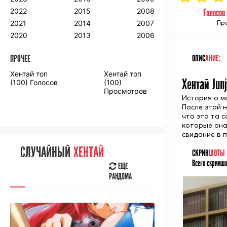
2018
2009
2001
2022
2015
2008
Голосов
2017
2008
2000
Про
2021
2014
2007
2016
2020
2013
2006
ОПИС
АНИЕ:
ПРОЧЕЕ
ПРОЧЕЕ
Хентай топ
Хентай топ
Аниме фильмы
Аниме OVA
Хентай Jun
(100) Голосов
(100)
Просмотров
История о м
После этой 
что это та 
которые она
свидание в 
СЛУЧАЙНОЕ
АНИМЕ
СЛУЧАЙНЫЙ
ХЕНТАЙ
СКРИН
ШОТЫ
ЕЩЕ
Всего скриншо
РАНДОМА
ЕЩЕ
РАНДОМА
[senpainoticeme]
ВЫ НЕДАВНО
СМОТРЕЛИ