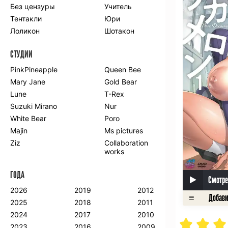
Без цензуры
Учитель
Романтика
Школа
Тентакли
Юри
Этти
Боевые
искусства
Лоликон
Шотакон
Вампиры
Военные
СТУДИИ
Гарем
Демоны
Драма
Игры
PinkPineapple
Queen Bee
Исторический
Магия
Mary Jane
Gold Bear
Фантастика
Фэнтези
Lune
T-Rex
Мистика
Попаданцы в
Suzuki Mirano
Nur
другой мир
White Bear
Poro
Хентай
Majin
Ms pictures
Ziz
Collaboration
ПО ГОДУ
works
2024
2015
2007
ГОДА
2023
2014
2006
Смотре
2022
2013
2005
2026
2019
2012
2021
2012
2004
2025
2018
2011
2020
2011
2003
2024
2017
2010
2019
2010
2002
2023
2016
2009