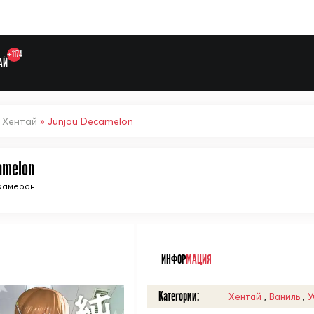
+1174
АЙ
»
Хентай
» Junjou Decamelon
amelon
Выберите одну категорию дл
камерон
ᅠ
ИНФОР
МАЦИЯ
Категории:
Хентай
,
Ваниль
,
У