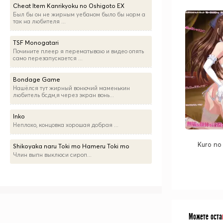
Cheat Item Kanrikyoku no Oshigoto EX
Был бы он не жирным уебаном было бы норм а
так на любителя ...
TSF Monogatari
Почините плеер я перематываю и видео опять
само перезапускается ...
Bondage Game
Нашёлся тут жирный вонючий маменькин
любитель бсдм,я через экран вонь...
Inko
Неплохо, концовка хорошая добрая ...
Kuro no
Shikoyaka naru Toki mo Hameru Toki mo
Члин выпн выклюси сироп...
Можете оста