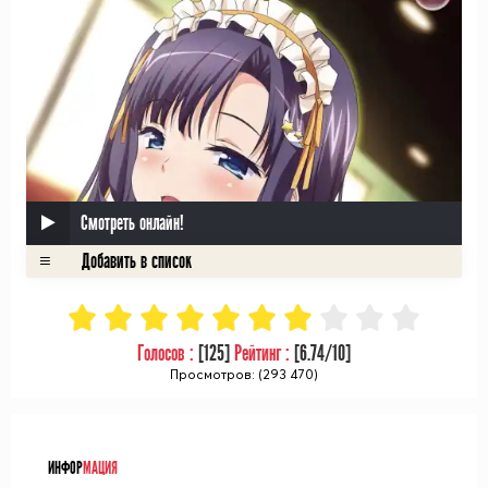
Смотреть онлайн!
Голосов :
[
125
]
Рейтинг :
[
6.74
/10]
Просмотров: (293 470)
ᅠ
ИНФОР
МАЦИЯ