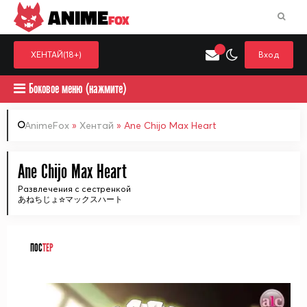
ANIME
FOX
ХЕНТАЙ(18+)
Вход
Боковое меню (нажмите)
AnimeFox
»
Хентай
» Ane Chijo Max Heart
Искать только в категор
Ane Chijo Max Heart
Выберите одну категорию для поиска
Аниме
Хент
Развлечения с сестренкой
あねちじょ☆マックスハート
ПОС
ТЕР
ᅠ