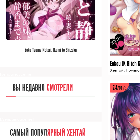
[/senpainoticeme]
САМЫЙ ПОПУЛ
ЯРНЫЙ АНИМЕ
Zoku Tsuma Netori: Ikumi to Shizuka
ЗА МЕСЯЦ
Хентай
,
Группо
[senpainoticeme]
ВЫ НЕДАВНО
СМОТРЕЛИ
7.4
/10☆
[/senpainoticeme]
САМЫЙ ПОПУЛ
ЯРНЫЙ ХЕНТАЙ