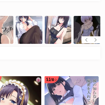
5.3
/10☆