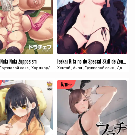
Nuki Nuki Zupposism
Isekai Kita no de Special Skill de Zenryoku Ouka Shiyou to Omou The Animation
1 ИЗ 2 СЕРИЙ
7 ИЗ 7 СЕРИЙ
,
Групповой секс
Учебное заведение
,
Хардкор/Извращения
,
Учитель
Хентай
,
Анал
,
Групповой секс
,
Двойное проникновение
6
/10☆