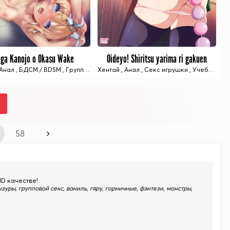
 ga Kanojo o Okasu Wake
Oideyo! Shiritsu yarima ri gakuen
6 ИЗ 6 СЕРИЙ
4 ИЗ 4 СЕРИЙ
Анал
,
БДСМ / BDSM
,
Групповой секс
Хентай
,
,
Изнасилование
Анал
,
Секс игрушки
,
Инцест
,
Учебное заведение
,
Секс иг
58
HD качестве!
зуры, групповой секс, ваниль, гяру, горничные, фэнтези, монстры,