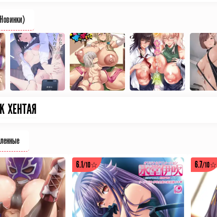
(Новинки)
ОК
ХЕНТАЯ
вленные
6.1
6.7
/10☆
/10☆