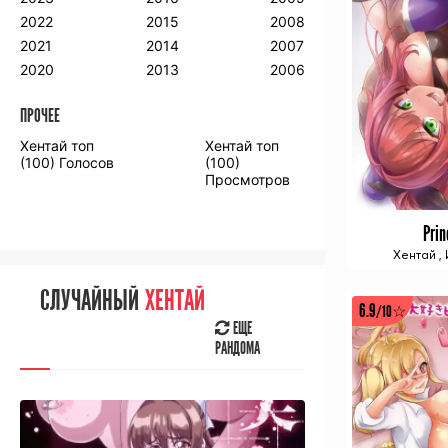
2018
2009
2001
2022
2015
2008
2017
2008
2000
2021
2014
2007
2016
2020
2013
2006
ПРОЧЕЕ
ПРОЧЕЕ
Хентай топ
Хентай топ
Аниме фильмы
Аниме OVA
(100) Голосов
(100)
Просмотров
Prin
Хентай
,
СЛУЧАЙНОЕ
АНИМЕ
СЛУЧАЙНЫЙ
ХЕНТАЙ
ЕЩЕ
6.9
/10☆
РАНДОМА
ЕЩЕ
РАНДОМА
[senpainoticeme]
ВЫ НЕДАВНО
СМОТРЕЛИ