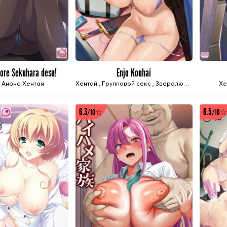
ore Sekuhara desu!
Enjo Kouhai
1 ИЗ 2 СЕРИЙ
11 ИЗ 12 СЕРИЙ
,
Анонс-Хентая
Хентай
,
Групповой секс
,
Зверолюди/Ёкаи
,
Тём
Хе
6.3
6.5
/10☆
/10☆