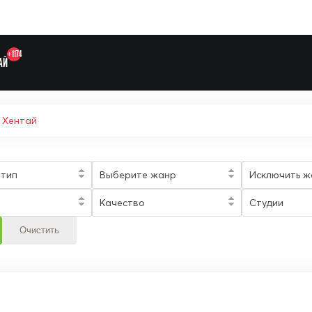
+1174
АЙ
 Хентай
Выберите одну категорию дл
 тип
Выберите жанр
Исключить ж
Качество
Студии