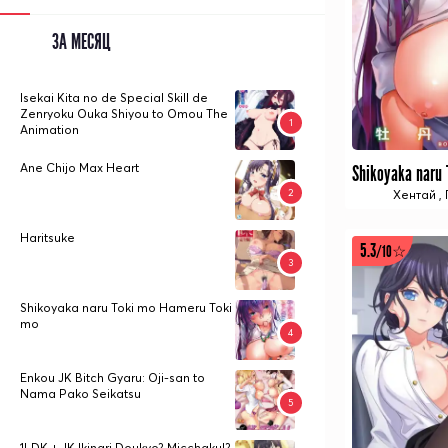
ЗА МЕСЯЦ
Isekai Kita no de Special Skill de
Zenryoku Ouka Shiyou to Omou The
Animation
Ane Chijo Max Heart
Хентай
,
Haritsuke
5.3
/10☆
Shikoyaka naru Toki mo Hameru Toki
mo
Enkou JK Bitch Gyaru: Oji-san to
Nama Pako Seikatsu
1LDK + JK Ikinari Doukyo? Micchaku!?