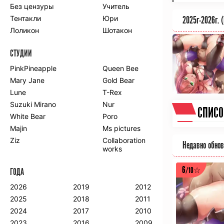
Без цензуры
Учитель
Романтика
Школа
Тентакли
Юри
2025г-2026г. 
Этти
Боевые
искусства
Лоликон
Шотакон
Вампиры
Военные
СТУДИИ
Гарем
Демоны
Драма
Игры
PinkPineapple
Queen Bee
Исторический
Магия
Mary Jane
Gold Bear
Фантастика
Фэнтези
Lune
T-Rex
Мистика
Попаданцы в
Suzuki Mirano
Nur
другой мир
СПИС
White Bear
Poro
Хентай
Majin
Ms pictures
Ziz
Collaboration
ПО ГОДУ
Недавно обно
works
2024
2015
2007
6
/10☆
ГОДА
2023
2014
2006
2022
2013
2005
2026
2019
2012
2021
2012
2004
2025
2018
2011
2020
2011
2003
2024
2017
2010
2019
2010
2002
2023
2016
2009