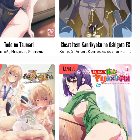
Todo no Tsumari
Cheat Item Kanrikyoku no Oshigoto EX
2 ИЗ 2 СЕРИЙ
1 ИЗ 1 СЕРИЙ
ная кожа/Загар
нтай
,
Инцест
,
Учитель
,
Учитель
,
Эльфы
Хентай
,
Анонс-Хентая
,
Анал
,
Контроль сознания
,
Изнас
7.1
/10☆