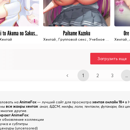
Nuki Doki! Tenshi to Akuma no Sakusei Battle
Paihame Kazoku
Ore
2 ИЗ 2 СЕРИЙ
2 ИЗ 2 СЕРИЙ
Хентай
Хентай
,
Групповой секс
,
Учебное заведение
Хентай
,
Загрузить еще
1
2
3
...
аловать на
AnimeFox
— лучший сайт для просмотра
хентая онлайн 18+
в 
аны
все жанры хентая
:
анал, БДСМ, милфы, лоли, тентакли, футанари, без цен
 многие другие.
ирают AnimeFox:
 обновление коллекции
учка и субтитры
цензуры (uncensored)