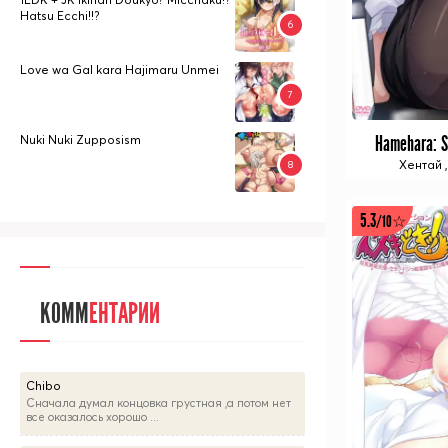
Hatsu Ecchi!!?
Love wa Gal kara Hajimaru Unmei
Nuki Nuki Zupposism
Hamehara: S
Хентай
5.3
/10☆
КОММ
ЕНТАРИИ
Chibo
Сначала думал концовка грустная ,а потом нет
все оказалось хорошо ...