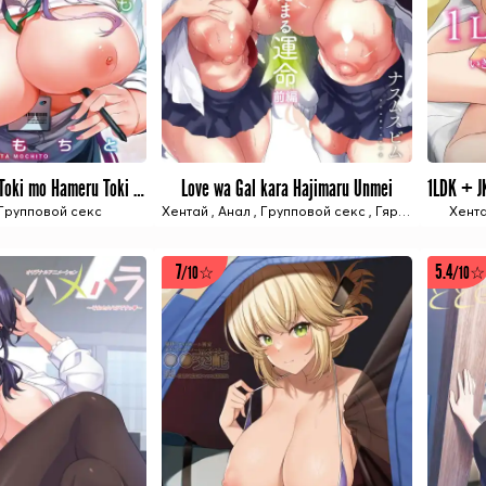
Shikoyaka naru Toki mo Hameru Toki mo
Love wa Gal kara Hajimaru Unmei
2 ИЗ 2 СЕРИЙ
2 ИЗ 2 СЕРИЙ
Групповой секс
Хентай
,
Анал
,
Групповой секс
,
Гяру
,
Милф
Хент
,
Тём
7
5.4
/10☆
/10☆