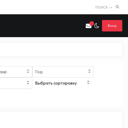
ПОИСК ->
Вход
Искать только в категории
я поиска
Аниме
Хентай
анр
Год
Выбрать сортировку