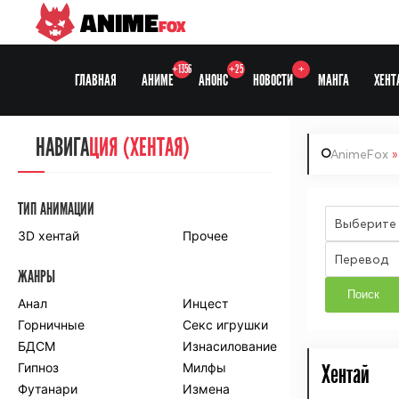
ANIME
FOX
+1356
+25
+
ГЛАВНАЯ
АНИМЕ
АНОНС
НОВОСТИ
МАНГА
ХЕНТ
НАВИГА
НАВИГА
ЦИЯ
ЦИЯ (ХЕНТАЯ)
AnimeFox
»
СЕЗОНЫ
ТИП АНИМАЦИИ
Выберите
3D хентай
Прочее
ПО ПРОЕКТАМ
Перевод
ЖАНРЫ
Anidub
Anilibria
Animedia
Анал
Kansai studio
Инцест
Onibaku
Горничные
Shiza project
Секс игрушки
БДСМ
Изнасилование
ПО ЖАНРАМ
Гипноз
Милфы
Хентай
Футанари
Измена
Комедия
Приключения