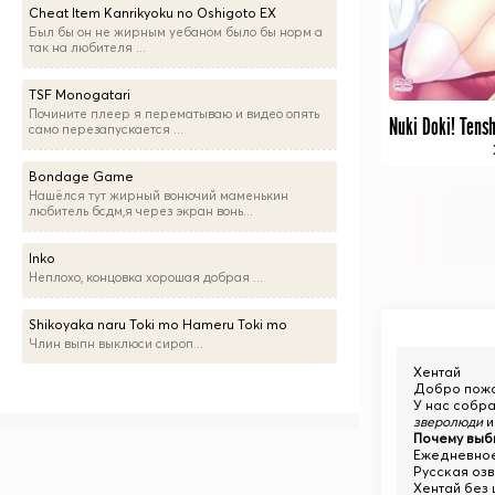
Cheat Item Kanrikyoku no Oshigoto EX
Был бы он не жирным уебаном было бы норм а
так на любителя ...
TSF Monogatari
Почините плеер я перематываю и видео опять
само перезапускается ...
Bondage Game
Нашёлся тут жирный вонючий маменькин
любитель бсдм,я через экран вонь...
Inko
Неплохо, концовка хорошая добрая ...
Shikoyaka naru Toki mo Hameru Toki mo
Члин выпн выклюси сироп...
Хентай
Добро пож
У нас собр
зверолюди
и
Почему выб
Ежедневное
Русская озв
Хентай без 