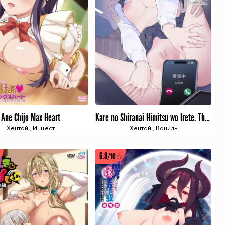
Ane Chijo Max Heart
Kare no Shiranai Himitsu wo Irete. The Animation
4 ИЗ 4 СЕРИЙ
1 ИЗ 1 СЕРИЙ
Хентай
,
Инцест
Хентай
,
Ваниль
6.8
/10☆