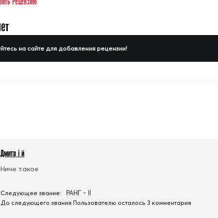
вить Рецензию
нет
йтесь на сайте для добавления рецензии!
Дмитр i й
Ниче такое
РАНГ - II
Следующее звание:
До следующего звания Пользователю осталось 3 комментария