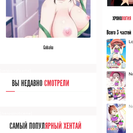
ХРОНО
ЛОГИЯ
[/senpainoticeme]
Всего 3 частей
САМЫЙ ПОПУЛ
ЯРНЫЙ АНИМЕ
L
Gobaku
ЗА МЕСЯЦ
[senpainoticeme]
N
ВЫ НЕДАВНО
СМОТРЕЛИ
N
[/senpainoticeme]
САМЫЙ ПОПУЛ
ЯРНЫЙ ХЕНТАЙ