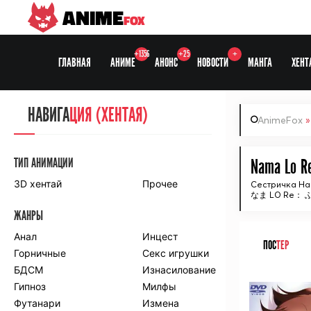
ANIME
FOX
+1356
+25
+
ГЛАВНАЯ
АНИМЕ
АНОНС
НОВОСТИ
МАНГА
ХЕНТ
НАВИГА
НАВИГА
ЦИЯ
ЦИЯ (ХЕНТАЯ)
AnimeFox
СЕЗОНЫ
ТИП АНИМАЦИИ
Nama Lo Re
3D хентай
Прочее
Сестричка Н
なま LO Re： 
ПО ПРОЕКТАМ
ЖАНРЫ
Anidub
Anilibria
Animedia
Анал
Kansai studio
Инцест
ПОС
ТЕР
Onibaku
Горничные
Shiza project
Секс игрушки
БДСМ
Изнасилование
ᅠ
ПО ЖАНРАМ
Гипноз
Милфы
Футанари
Измена
Комедия
Приключения