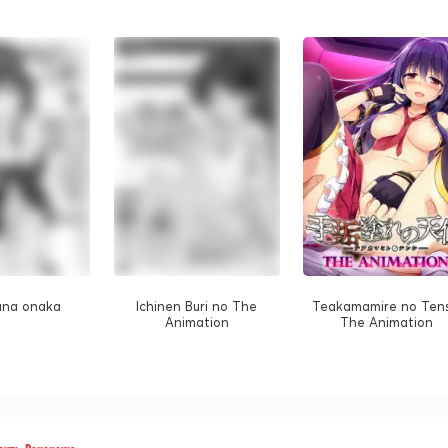
ana onaka
Ichinen Buri no The
Teakamamire no Tens
Animation
The Animation