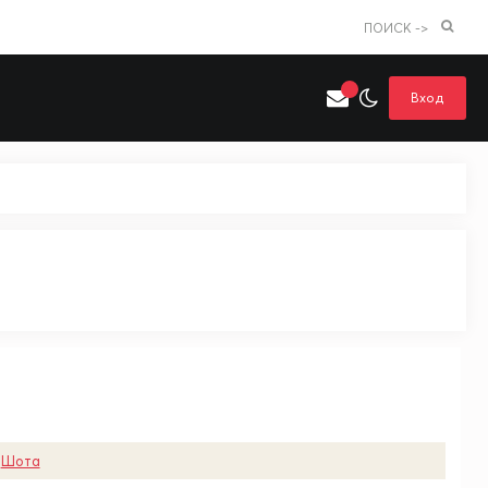
ПОИСК ->
Вход
Искать только в категории
я поиска
Аниме
Хентай
,
Шота