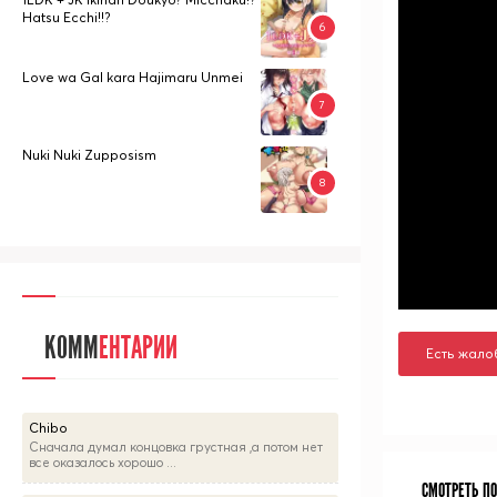
Hatsu Ecchi!!?
Love wa Gal kara Hajimaru Unmei
Nuki Nuki Zupposism
КОММ
ЕНТАРИИ
Есть жало
Chibo
Сначала думал концовка грустная ,а потом нет
все оказалось хорошо ...
СМОТРЕТЬ П