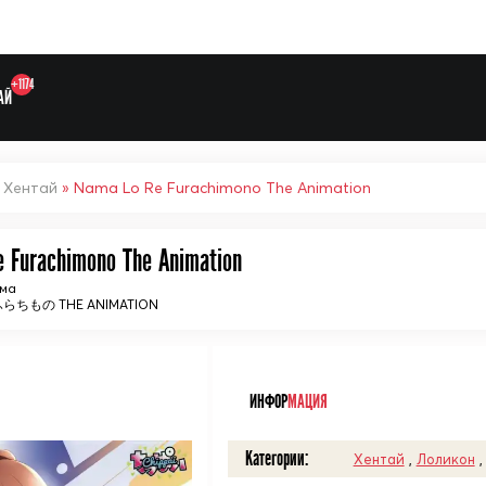
+1174
АЙ
»
Хентай
» Nama Lo Re Furachimono The Animation
 Furachimono The Animation
ама
ふらちもの THE ANIMATION
Выберите одну категорию дл
ᅠ
ИНФОР
МАЦИЯ
Категории:
Хентай
,
Лоликон