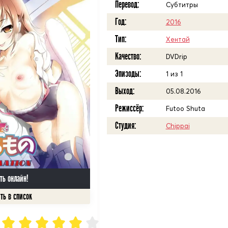
Перевод:
Субтитры
Год:
2016
Тип:
Хентай
Качество:
DVDrip
Эпизоды:
1 из 1
Выход:
05.08.2016
Режиссёр:
Futoo Shuta
Студия:
Chippai
ть онлайн!