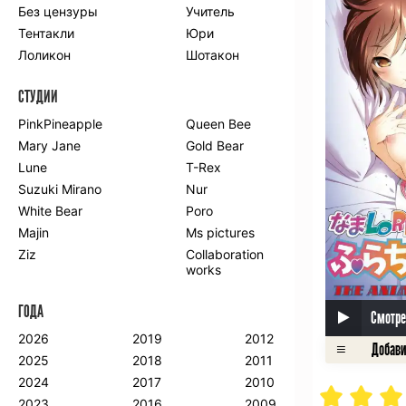
Без цензуры
Учитель
Романтика
Школа
Тентакли
Юри
Этти
Боевые
искусства
Лоликон
Шотакон
Вампиры
Военные
СТУДИИ
Гарем
Демоны
Драма
Игры
PinkPineapple
Queen Bee
Исторический
Магия
Mary Jane
Gold Bear
Фантастика
Фэнтези
Lune
T-Rex
Мистика
Попаданцы в
Suzuki Mirano
Nur
другой мир
White Bear
Poro
Хентай
Majin
Ms pictures
Ziz
Collaboration
ПО ГОДУ
works
2024
2015
2007
ГОДА
2023
2014
2006
Смотре
2022
2013
2005
2026
2019
2012
2021
2012
2004
2025
2018
2011
2020
2011
2003
2024
2017
2010
2019
2010
2002
2023
2016
2009