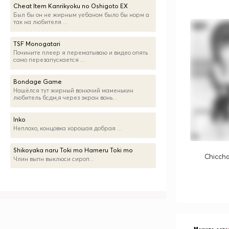
Cheat Item Kanrikyoku no Oshigoto EX
Был бы он не жирным уебаном было бы норм а
так на любителя ...
TSF Monogatari
Почините плеер я перематываю и видео опять
само перезапускается ...
Bondage Game
Нашёлся тут жирный вонючий маменькин
любитель бсдм,я через экран вонь...
Inko
Неплохо, концовка хорошая добрая ...
Shikoyaka naru Toki mo Hameru Toki mo
Chicch
Члин выпн выклюси сироп...