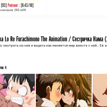
:
[
93
]
Рейтинг :
[
8.43
/10]
смотров: (155 601)
a Lo Re Furachimono The Animation / Сестричка Нама (
о смотреть на неё и видеть как меняется мир вместе с ней... Её
тов:
4