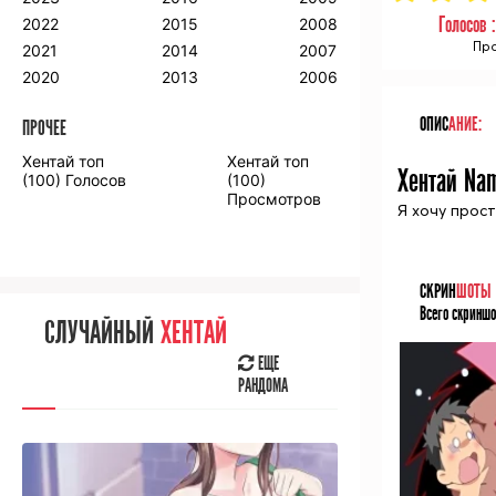
2018
2009
2001
Голосов 
2022
2015
2008
2017
2008
2000
Про
2021
2014
2007
2016
2020
2013
2006
ОПИС
АНИЕ:
ПРОЧЕЕ
ПРОЧЕЕ
Хентай топ
Хентай топ
Хентай Nam
Аниме фильмы
Аниме OVA
(100) Голосов
(100)
Просмотров
Я хочу прост
СКРИН
ШОТЫ
СЛУЧАЙНОЕ
АНИМЕ
Всего скриншо
СЛУЧАЙНЫЙ
ХЕНТАЙ
ЕЩЕ
РАНДОМА
ЕЩЕ
РАНДОМА
[senpainoticeme]
ВЫ НЕДАВНО
СМОТРЕЛИ