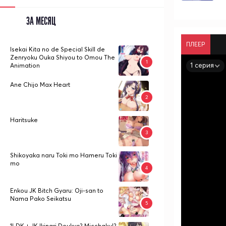
ЗА МЕСЯЦ
ПЛЕЕР
Isekai Kita no de Special Skill de
Zenryoku Ouka Shiyou to Omou The
1 серия
Animation
Ane Chijo Max Heart
Haritsuke
Shikoyaka naru Toki mo Hameru Toki
mo
Enkou JK Bitch Gyaru: Oji-san to
Nama Pako Seikatsu
1LDK + JK Ikinari Doukyo? Micchaku!?