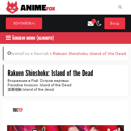
ANIME
FOX
ХЕНТАЙ(18+)
Вход
Боковое меню (нажмите)
AnimeFox
»
Хентай
» Rakuen Shinshoku: Island of the Dead
Искать только в категор
Rakuen Shinshoku: Island of the Dead
Выберите одну категорию для поиска
Аниме
Хент
Вторжение в Рай: Остров мертвых
Paradise Invasion: Island of the Dead
楽園侵触 Island of the dead
ПОС
ТЕР
ᅠ