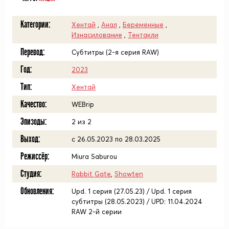
Категории:
Хентай
,
Анал
,
Беременные
,
Изнасилование
,
Тентакли
Перевод:
Субтитры (2-я серия RAW)
Год:
2023
Тип:
Хентай
Качество:
WEBrip
Эпизоды:
2 из 2
Выход:
с 26.05.2023 по 28.03.2025
Режиссёр:
Miura Saburou
Студия:
Rabbit Gate
,
Showten
Обновления:
Upd. 1 серия (27.05.23) / Upd. 1 серия
субтитры (28.05.2023) / UPD: 11.04.2024
RAW 2-й серии