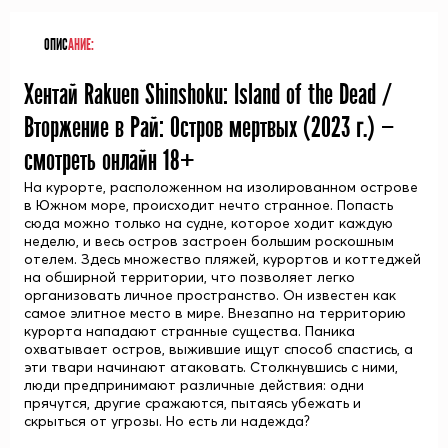
ОПИС
АНИЕ:
Хентай Rakuen Shinshoku: Island of the Dead /
Вторжение в Рай: Остров мертвых (
2023
г.) —
смотреть онлайн 18+
На курорте, расположенном на изолированном острове
в Южном море, происходит нечто странное. Попасть
сюда можно только на судне, которое ходит каждую
неделю, и весь остров застроен большим роскошным
отелем. Здесь множество пляжей, курортов и коттеджей
на обширной территории, что позволяет легко
организовать личное пространство. Он известен как
самое элитное место в мире. Внезапно на территорию
курорта нападают странные существа. Паника
охватывает остров, выжившие ищут способ спастись, а
эти твари начинают атаковать. Столкнувшись с ними,
люди предпринимают различные действия: одни
прячутся, другие сражаются, пытаясь убежать и
скрыться от угрозы. Но есть ли надежда?