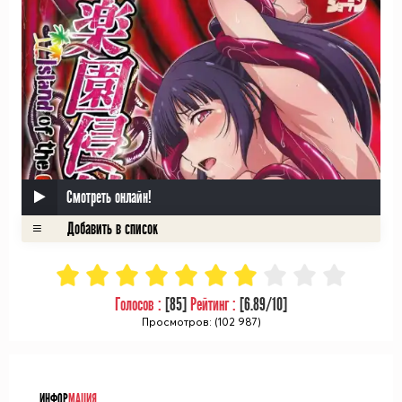
Смотреть онлайн!
Голосов :
[
85
]
Рейтинг :
[
6.89
/10]
Просмотров: (102 987)
ᅠ
ИНФОР
МАЦИЯ