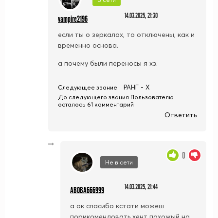
14.03.2025, 21:30
vampire2196
если ты о зеркалах, то отключены, как и
временно основа.
а почему были переносы я хз.
РАНГ - X
Следующее звание:
До следующего звания Пользователю
осталось 61 комментарий
Ответить
0
Не в сети
14.03.2025, 21:44
ABOBA666999
а ок спасибо кстати можеш
порикомендовать хент похожый на