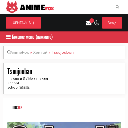
ANIME
FOX
ХЕНТАЙ(18+)
Вход
Боковое меню (нажмите)
AnimeFox
»
Хентай
» Tsuujouban
Искать только в категор
Tsuujouban
Выберите одну категорию для поиска
Аниме
Хент
Школа и Я / Моя школа
School
school 完全版
ПОС
ТЕР
ᅠ