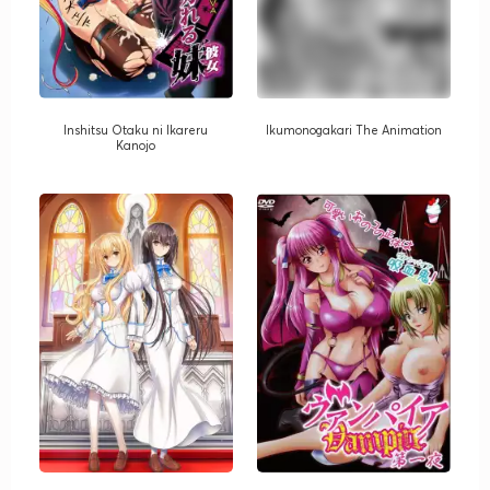
Inshitsu Otaku ni Ikareru
Ikumonogakari The Animation
Kanojo