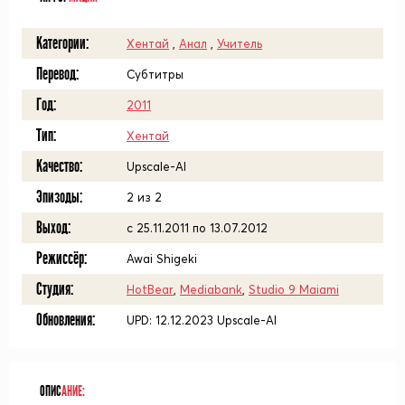
Категории:
Хентай
,
Анал
,
Учитель
Перевод:
Субтитры
Год:
2011
Тип:
Хентай
Качество:
Upscale-AI
Эпизоды:
2 из 2
Выход:
с 25.11.2011 по 13.07.2012
Режиссёр:
Awai Shigeki
Студия:
HotBear
,
Mediabank
,
Studio 9 Maiami
Обновления:
UPD: 12.12.2023 Upscale-AI
ОПИС
АНИЕ: