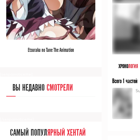
[/senpainoticeme]
САМЫЙ ПОПУЛ
ЯРНЫЙ АНИМЕ
Etsuraku no Tane The Animation
ЗА МЕСЯЦ
ХРОНО
ЛОГИЯ
[senpainoticeme]
Всего 1 частей
ВЫ НЕДАВНО
СМОТРЕЛИ
Su
[/senpainoticeme]
САМЫЙ ПОПУЛ
ЯРНЫЙ ХЕНТАЙ