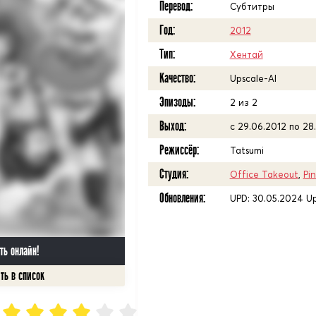
Перевод:
Субтитры
Год:
2012
Тип:
Хентай
Качество:
Upscale-AI
Эпизоды:
2 из 2
Выход:
с 29.06.2012 по 28
Режиссёр:
Tatsumi
Студия:
Office Takeout
,
Pi
Обновления:
UPD: 30.05.2024 Up
ть онлайн!