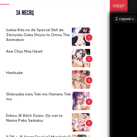
ПЛЕЕР
ЗА МЕСЯЦ
2 серия
Isekai Kita no de Special Skill de
Zenryoku Ouka Shiyou to Omou The
Animation
Ane Chijo Max Heart
Haritsuke
Shikoyaka naru Toki mo Hameru Toki
mo
Enkou JK Bitch Gyaru: Oji-san to
Nama Pako Seikatsu
1LDK + JK Ikinari Doukyo? Micchaku!?