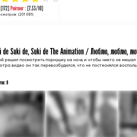
:
[
172
]
Рейтинг :
[
7.33
/10]
смотров: (201 081)
i de Suki de, Suki de The Animation / Люблю, люблю, л
ой решил посмотреть порнушку на ночь и чтобы никто не мешал
отра видео он так перевозбудился, что не постеснялся восполь
тов:
8