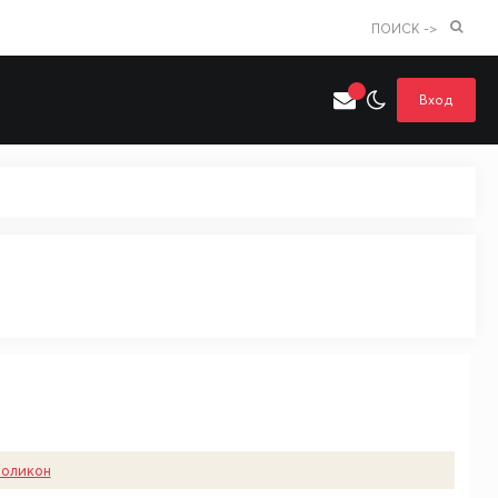
ПОИСК ->
Вход
Искать только в категории
я поиска
Аниме
Хентай
оликон