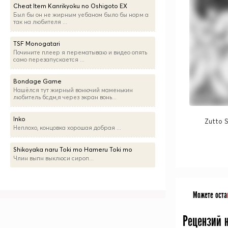
Cheat Item Kanrikyoku no Oshigoto EX
Был бы он не жирным уебаном было бы норм а
так на любителя ...
TSF Monogatari
Почините плеер я перематываю и видео опять
само перезапускается ...
Bondage Game
Нашёлся тут жирный вонючий маменькин
любитель бсдм,я через экран вонь...
Inko
Zutto 
Неплохо, концовка хорошая добрая ...
Shikoyaka naru Toki mo Hameru Toki mo
Члин выпн выклюси сироп...
Можете оста
Рецензий 