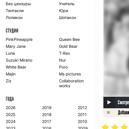
Без цензуры
Учитель
Романтика
Школа
Тентакли
Юри
Этти
Боевые
искусства
Лоликон
Шотакон
Вампиры
Военные
СТУДИИ
Гарем
Демоны
Драма
Игры
PinkPineapple
Queen Bee
Исторический
Магия
Mary Jane
Gold Bear
Фантастика
Фэнтези
Lune
T-Rex
Мистика
Попаданцы в
Suzuki Mirano
Nur
другой мир
White Bear
Poro
Хентай
Majin
Ms pictures
Ziz
Collaboration
ПО ГОДУ
works
2024
2015
2007
ГОДА
2023
2014
2006
Смотре
2022
2013
2005
2026
2019
2012
2021
2012
2004
2025
2018
2011
2020
2011
2003
2024
2017
2010
2019
2010
2002
2023
2016
2009