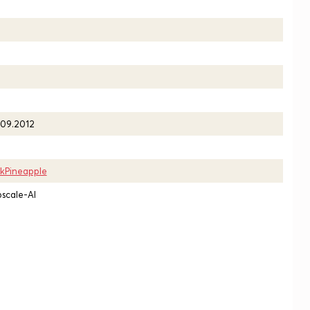
.09.2012
nkPineapple
scale-AI