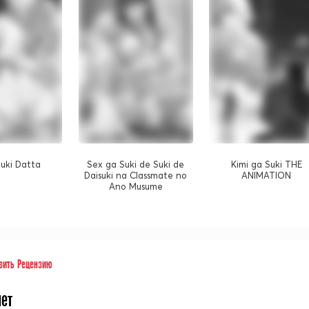
Suki Datta
Sex ga Suki de Suki de
Kimi ga Suki THE
Daisuki na Classmate no
ANIMATION
Ano Musume
вить Рецензию
нет