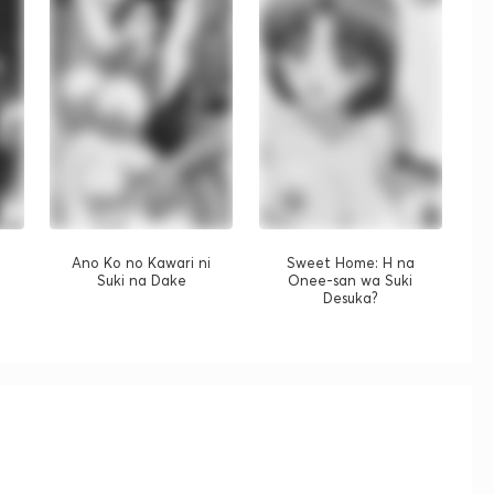
Ano Ko no Kawari ni
Sweet Home: H na
Suki na Dake
Onee-san wa Suki
Desuka?