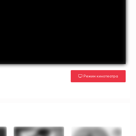
Режим кинотеатра
м