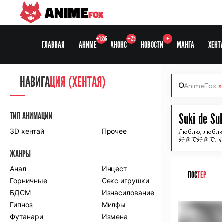
ANIME
FOX
+1356
+25
+
ГЛАВНАЯ
АНИМЕ
АНОНС
НОВОСТИ
МАНГА
ХЕНТ
НАВИГА
НАВИГА
ЦИЯ
ЦИЯ (ХЕНТАЯ)
AnimeFox
СЕЗОНЫ
ТИП АНИМАЦИИ
Suki de Su
3D хентай
Прочее
Люблю, любл
好きで好きで, すき
ПО ПРОЕКТАМ
ЖАНРЫ
Anidub
Anilibria
Animedia
Анал
Kansai studio
Инцест
ПОС
ТЕР
Onibaku
Горничные
Shiza project
Секс игрушки
БДСМ
Изнасилование
ᅠ
ПО ЖАНРАМ
Гипноз
Милфы
Футанари
Измена
Комедия
Приключения