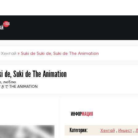
+1174
АЙ
»
Хентай
» Suki de Suki de, Suki de The Animation
ki de, Suki de The Animation
ю, люблю
で THE ANIMATION
ᅠ
ИНФОР
МАЦИЯ
Выберите одну категорию дл
Категории:
Хентай
,
Инцест
,
Л