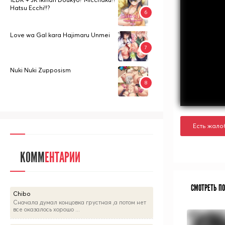
Hatsu Ecchi!!?
Love wa Gal kara Hajimaru Unmei
Nuki Nuki Zupposism
Есть жало
КОММ
ЕНТАРИИ
СМОТРЕТЬ П
Chibo
Сначала думал концовка грустная ,а потом нет
все оказалось хорошо ...