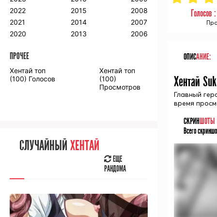
2018
2009
2001
2022
2015
2008
Голосов 
2017
2008
2000
2021
2014
2007
Про
2016
2020
2013
2006
ПРОЧЕЕ
ОПИС
АНИЕ:
ПРОЧЕЕ
Хентай топ
Хентай топ
Аниме фильмы
Аниме OVA
Хентай Suk
(100) Голосов
(100)
Просмотров
Главный гер
время просм
СКРИН
ШОТЫ
Всего скриншо
СЛУЧАЙНОЕ
АНИМЕ
СЛУЧАЙНЫЙ
ХЕНТАЙ
ЕЩЕ
РАНДОМА
ЕЩЕ
РАНДОМА
[senpainoticeme]
ВЫ НЕДАВНО
СМОТРЕЛИ