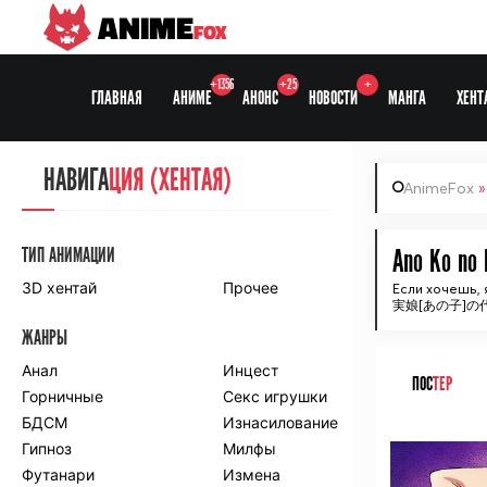
ANIME
FOX
+1356
+25
+
ГЛАВНАЯ
АНИМЕ
АНОНС
НОВОСТИ
МАНГА
ХЕНТ
НАВИГА
НАВИГА
ЦИЯ
ЦИЯ (ХЕНТАЯ)
AnimeFox
СЕЗОНЫ
ТИП АНИМАЦИИ
Ano Ko no 
3D хентай
Прочее
Если хочешь, 
実娘[あの子]
ПО ПРОЕКТАМ
ЖАНРЫ
Anidub
Anilibria
Animedia
Анал
Kansai studio
Инцест
ПОС
ТЕР
Onibaku
Горничные
Shiza project
Секс игрушки
БДСМ
Изнасилование
ᅠ
ПО ЖАНРАМ
Гипноз
Милфы
Футанари
Измена
Комедия
Приключения