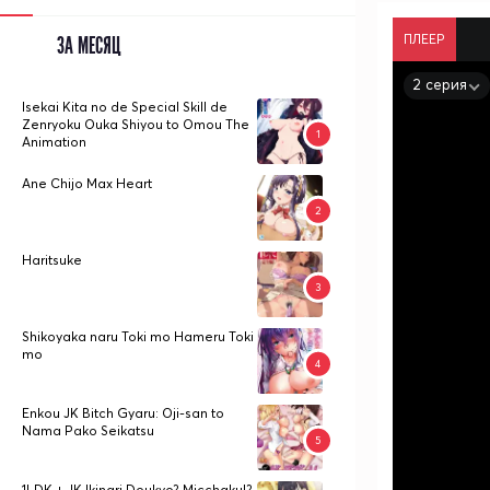
ПЛЕЕР
ЗА МЕСЯЦ
2 серия
Isekai Kita no de Special Skill de
Zenryoku Ouka Shiyou to Omou The
Animation
Ane Chijo Max Heart
Haritsuke
Shikoyaka naru Toki mo Hameru Toki
mo
Enkou JK Bitch Gyaru: Oji-san to
Nama Pako Seikatsu
1LDK + JK Ikinari Doukyo? Micchaku!?