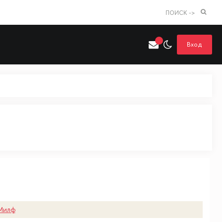
ПОИСК ->
Вход
Искать только в категории
я поиска
Аниме
Хентай
Милф