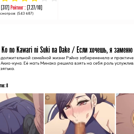
:
[
317
]
Рейтинг :
[
7.27
/10]
смотров: (543 687)
 Ko no Kawari ni Suki na Dake / Если хочешь, я заменю 
одолжительной семейной жизни Рэйна забеременела и практиче
 Акио-куна. Её мать Минако решила взять на себя роль услужли
зятька.
тов:
8