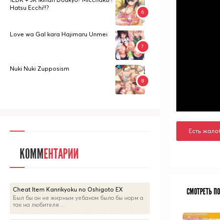
Hatsu Ecchi!!?
Love wa Gal kara Hajimaru Unmei
Nuki Nuki Zupposism
Есть жало
КОММ
ЕНТАРИИ
Cheat Item Kanrikyoku no Oshigoto EX
СМОТРЕТЬ П
Был бы он не жирным уебаном было бы норм а
так на любителя ...