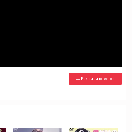
Режим кинотеатра
м