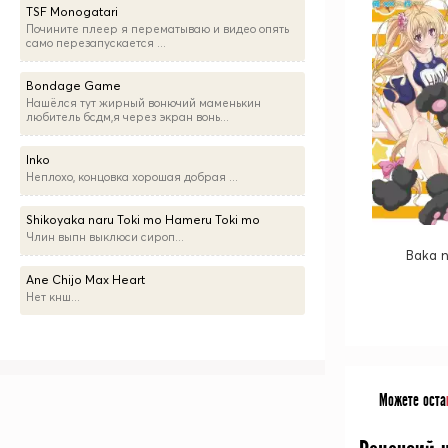
TSF Monogatari
Почините плеер я перематываю и видео опять
само перезапускается ...
Bondage Game
Нашёлся тут жирный вонючий маменькин
любитель бсдм,я через экран вонь...
Inko
Неплохо, концовка хорошая добрая ...
Shikoyaka naru Toki mo Hameru Toki mo
Члин выпн выклюси сироп...
Baka n
Ane Chijo Max Heart
Нет кнш...
Можете оста