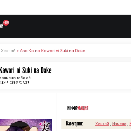
+1174
АЙ
»
Хентай
» Ano Ko no Kawari ni Suki na Dake
Kawari ni Suki na Dake
я заменю тебе её
の代わりに好きなだけ
Выберите одну категорию дл
ᅠ
ИНФОР
МАЦИЯ
Категории:
Хентай
,
Измена
,