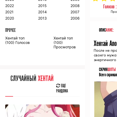
2018
2009
2001
2022
2015
2008
Голосов 
2017
2008
2000
2021
2014
2007
Про
2016
2020
2013
2006
ПРОЧЕЕ
ОПИС
АНИЕ:
ПРОЧЕЕ
Хентай топ
Хентай топ
Аниме фильмы
Аниме OVA
Хентай Ano
(100) Голосов
(100)
Просмотров
После не пр
своего мужа
энергичного 
СКРИН
ШОТЫ
СЛУЧАЙНОЕ
АНИМЕ
Всего скриншо
СЛУЧАЙНЫЙ
ХЕНТАЙ
ЕЩЕ
РАНДОМА
ЕЩЕ
РАНДОМА
[senpainoticeme]
ВЫ НЕДАВНО
СМОТРЕЛИ