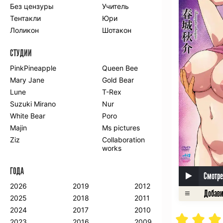
Без цензуры
Учитель
Романтика
Школа
Тентакли
Юри
Этти
Боевые
искусства
Лоликон
Шотакон
Вампиры
Военные
СТУДИИ
Гарем
Демоны
Драма
Игры
PinkPineapple
Queen Bee
Исторический
Магия
Mary Jane
Gold Bear
Фантастика
Фэнтези
Lune
T-Rex
Мистика
Попаданцы в
Suzuki Mirano
Nur
другой мир
White Bear
Poro
Хентай
Majin
Ms pictures
Ziz
Collaboration
ПО ГОДУ
works
2024
2015
2007
ГОДА
2023
2014
2006
Смотре
2022
2013
2005
2026
2019
2012
2021
2012
2004
2025
2018
2011
2020
2011
2003
2024
2017
2010
2019
2010
2002
2023
2016
2009