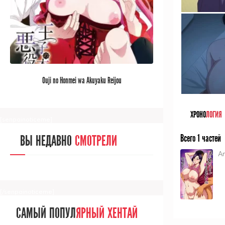
[/senpainoticeme]
САМЫЙ ПОПУЛ
ЯРНЫЙ АНИМЕ
Ouji no Honmei wa Akuyaku Reijou
ЗА МЕСЯЦ
ХРОНО
ЛОГИЯ
[senpainoticeme]
Всего 1 частей
ВЫ НЕДАВНО
СМОТРЕЛИ
An
[/senpainoticeme]
САМЫЙ ПОПУЛ
ЯРНЫЙ ХЕНТАЙ