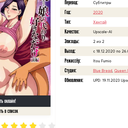
Перевод:
Субтитры
Год:
2020
Тип:
Хентай
Качество:
Upscale-AI
Эпизоды:
2 из 2
Выход:
с 18.12.2020 по 26
Режиссёр:
Itou Fumio
Студия:
Blue Bread
,
Queen 
Обновления:
UPD: 19.11.2023 Ups
ть онлайн!