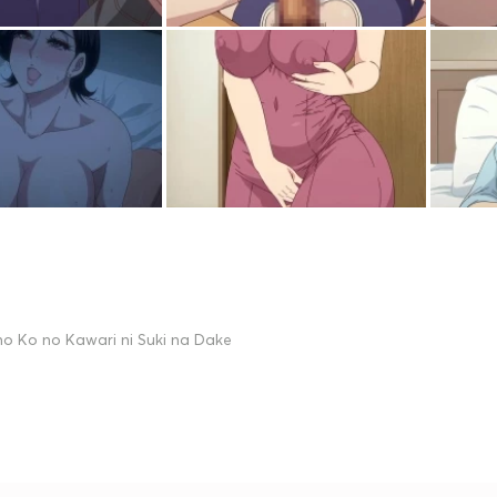
o Ko no Kawari ni Suki na Dake