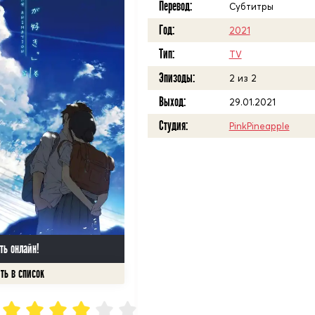
Перевод:
Субтитры
Год:
2021
Тип:
TV
Эпизоды:
2 из 2
Выход:
29.01.2021
Студия:
PinkPineapple
ть онлайн!