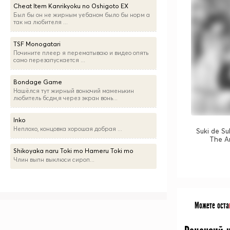
Cheat Item Kanrikyoku no Oshigoto EX
Был бы он не жирным уебаном было бы норм а
так на любителя ...
TSF Monogatari
Почините плеер я перематываю и видео опять
само перезапускается ...
Bondage Game
Нашёлся тут жирный вонючий маменькин
любитель бсдм,я через экран вонь...
Inko
Неплохо, концовка хорошая добрая ...
Suki de Su
The A
Shikoyaka naru Toki mo Hameru Toki mo
Члин выпн выклюси сироп...
Можете оста