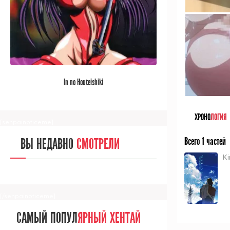
[/senpainoticeme]
САМЫЙ ПОПУЛ
ЯРНЫЙ АНИМЕ
In no Houteishiki
ЗА МЕСЯЦ
ХРОНО
ЛОГИЯ
[senpainoticeme]
Всего 1 частей
ВЫ НЕДАВНО
СМОТРЕЛИ
K
[/senpainoticeme]
САМЫЙ ПОПУЛ
ЯРНЫЙ ХЕНТАЙ