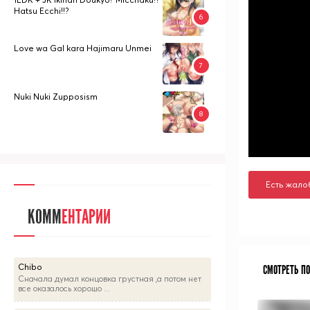
Hatsu Ecchi!!?
Love wa Gal kara Hajimaru Unmei
Nuki Nuki Zupposism
Есть жало
КОММ
ЕНТАРИИ
Chibo
СМОТРЕТЬ П
Сначала думал концовка грустная ,а потом нет
все оказалось хорошо ...