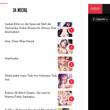
ПЛЕЕР
ЗА МЕСЯЦ
2 серия
Isekai Kita no de Special Skill de
Zenryoku Ouka Shiyou to Omou The
Animation
Ane Chijo Max Heart
Haritsuke
Shikoyaka naru Toki mo Hameru Toki
mo
Enkou JK Bitch Gyaru: Oji-san to
Nama Pako Seikatsu
1LDK + JK Ikinari Doukyo? Micchaku!?