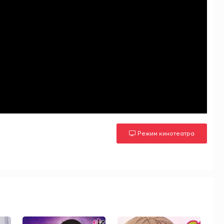
Режим кинотеатра
м