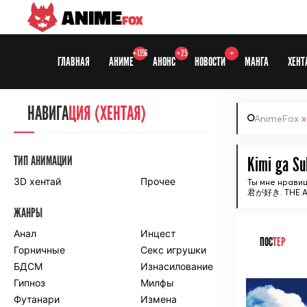
ANIME
FOX
+1356
+25
+
ГЛАВНАЯ
АНИМЕ
АНОНС
НОВОСТИ
МАНГА
ХЕНТ
НАВИГА
НАВИГА
ЦИЯ
ЦИЯ (ХЕНТАЯ)
AnimeFox
СЕЗОНЫ
ТИП АНИМАЦИИ
Kimi ga Su
3D хентай
Прочее
Ты мне нрави
君が好き. THE A
ПО ПРОЕКТАМ
ЖАНРЫ
Anidub
Anilibria
Animedia
Анал
Kansai studio
Инцест
ПОС
ТЕР
Onibaku
Горничные
Shiza project
Секс игрушки
БДСМ
Изнасилование
ᅠ
ПО ЖАНРАМ
Гипноз
Милфы
Футанари
Измена
Комедия
Приключения