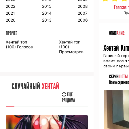
2018
2009
2001
2022
2015
2008
Голосов 
2017
2008
2000
2021
2014
2007
Пр
2016
2020
2013
2006
ПРОЧЕЕ
ОПИС
АНИЕ:
ПРОЧЕЕ
Хентай топ
Хентай топ
Аниме фильмы
Аниме OVA
Хентай Kim
(100) Голосов
(100)
Просмотров
Главный гер
время дома 
своим первы
СКРИН
ШОТЫ
СЛУЧАЙНОЕ
АНИМЕ
Всего скриншо
СЛУЧАЙНЫЙ
ХЕНТАЙ
ЕЩЕ
РАНДОМА
ЕЩЕ
РАНДОМА
[senpainoticeme]
ВЫ НЕДАВНО
СМОТРЕЛИ