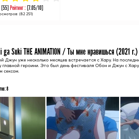
:
[
55
]
Рейтинг :
[
7.05
/10]
осмотров: (82 251)
i ga Suki THE ANIMATION / Ты мне нравишься (
2021
г.)
ой Джун уже несколько месяцев встречается с Хару. На послед
у главной героини. Это был день фестиваля Обон и Джун с Хар
м сексом.
тов:
8