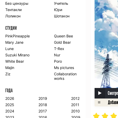
Без цензуры
Учитель
Романтика
Школа
Тентакли
Юри
Этти
Боевые
искусства
Лоликон
Шотакон
Вампиры
Военные
СТУДИИ
Гарем
Демоны
Драма
Игры
PinkPineapple
Queen Bee
Исторический
Магия
Mary Jane
Gold Bear
Фантастика
Фэнтези
Lune
T-Rex
Мистика
Попаданцы в
Suzuki Mirano
Nur
другой мир
White Bear
Poro
Хентай
Majin
Ms pictures
Ziz
Collaboration
ПО ГОДУ
works
2024
2015
2007
ГОДА
2023
2014
2006
Смотре
2022
2013
2005
2026
2019
2012
2021
2012
2004
2025
2018
2011
2020
2011
2003
2024
2017
2010
2019
2010
2002
2023
2016
2009