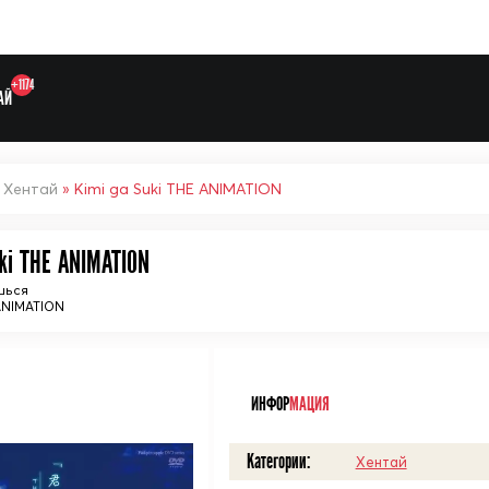
+1174
АЙ
»
Хентай
» Kimi ga Suki THE ANIMATION
ki THE ANIMATION
Выберите одну категорию дл
шься
NIMATION
ᅠ
ИНФОР
МАЦИЯ
Категории:
Хентай