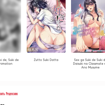
ki de, Suki de
Zutto Suki Datta
Sex ga Suki de Suki 
nimation
Daisuki na Classmate 
Ano Musume
вить Рецензию