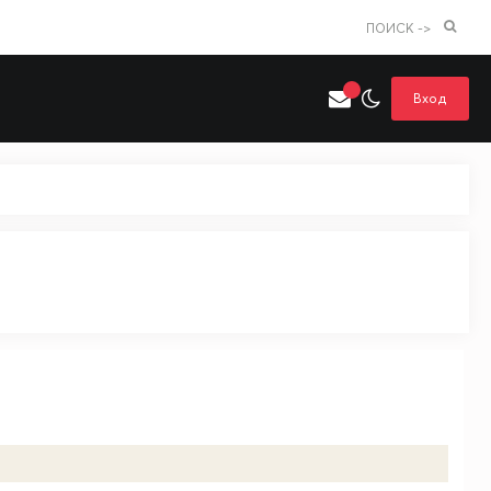
ПОИСК ->
Вход
Искать только в категории
я поиска
Аниме
Хентай