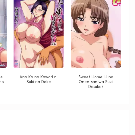
de
Ano Ko no Kawari ni
Sweet Home: H na
no
Suki na Dake
Onee-san wa Suki
Desuka?