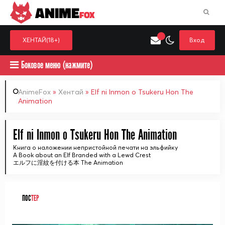
ANIME
FOX
ХЕНТАЙ(18+)
Вход
Боковое меню (нажмите)
AnimeFox
»
Хентай
» Elf ni Inmon o Tsukeru Hon The
Animation
Искать только в категор
Выберите одну категорию для поиска
Аниме
Хент
Elf ni Inmon o Tsukeru Hon The Animation
Книга о наложении непристойной печати на эльфийку
A Book about an Elf Branded with a Lewd Crest
エルフに淫紋を付ける本 The Animation
ПОС
ТЕР
ᅠ