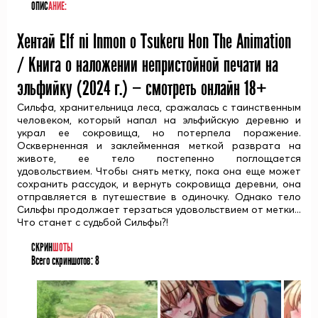
ОПИС
АНИЕ:
Хентай Elf ni Inmon o Tsukeru Hon The Animation
/ Книга о наложении непристойной печати на
эльфийку (
2024
г.) — смотреть онлайн 18+
Сильфа, хранительница леса, сражалась с таинственным
человеком, который напал на эльфийскую деревню и
украл ее сокровища, но потерпела поражение.
Оскверненная и заклейменная меткой разврата на
животе, ее тело постепенно поглощается
удовольствием. Чтобы снять метку, пока она еще может
сохранить рассудок, и вернуть сокровища деревни, она
отправляется в путешествие в одиночку. Однако тело
Сильфы продолжает терзаться удовольствием от метки...
Что станет с судьбой Сильфы?!
СКРИН
ШОТЫ
Всего скриншотов:
8