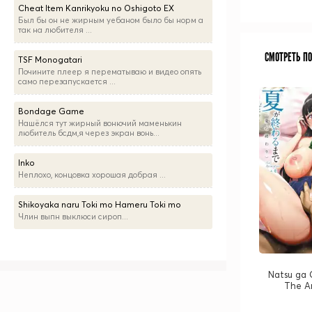
Cheat Item Kanrikyoku no Oshigoto EX
Был бы он не жирным уебаном было бы норм а
так на любителя ...
СМОТРЕТЬ П
TSF Monogatari
Почините плеер я перематываю и видео опять
само перезапускается ...
Bondage Game
Нашёлся тут жирный вонючий маменькин
любитель бсдм,я через экран вонь...
Inko
Неплохо, концовка хорошая добрая ...
Shikoyaka naru Toki mo Hameru Toki mo
Члин выпн выклюси сироп...
Natsu ga
The A