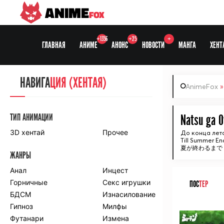
ANIME
FOX
+1356
+25
+
ГЛАВНАЯ
АНИМЕ
АНОНС
НОВОСТИ
МАНГА
ХЕНТ
НАВИГА
НАВИГА
ЦИЯ
ЦИЯ (ХЕНТАЯ)
AnimeFox
СЕЗОНЫ
ТИП АНИМАЦИИ
Natsu ga O
3D хентай
Прочее
До конца лета
Till Summer En
ПО ПРОЕКТАМ
夏が終わるまで 夏の
ЖАНРЫ
Anidub
Anilibria
Animedia
Анал
Kansai studio
Инцест
Onibaku
Горничные
Shiza project
Секс игрушки
ПОС
ТЕР
БДСМ
Изнасилование
ПО ЖАНРАМ
Гипноз
Милфы
ᅠ
Футанари
Измена
Комедия
Приключения