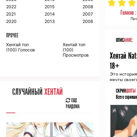
2018
2009
2001
2022
2015
2008
Голосов 
2017
2008
2000
2021
2014
2007
Про
2016
2020
2013
2006
ПРОЧЕЕ
ПРОЧЕЕ
ОПИС
АНИЕ:
Хентай топ
Хентай топ
Аниме фильмы
Аниме OVA
(100) Голосов
(100)
Хентай Nat
Просмотров
18+
Это история
мечты своег
СЛУЧАЙНОЕ
АНИМЕ
СЛУЧАЙНЫЙ
ХЕНТАЙ
СКРИН
ШОТЫ
ЕЩЕ
Всего скриншо
РАНДОМА
ЕЩЕ
РАНДОМА
[senpainoticeme]
ВЫ НЕДАВНО
СМОТРЕЛИ