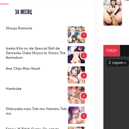
ЗА МЕСЯЦ
Shoujo Ramune
Isekai Kita no de Special Skill de
ПЛЕЕР
Zenryoku Ouka Shiyou to Omou The
Animation
2 серия
Ane Chijo Max Heart
Haritsuke
Shikoyaka naru Toki mo Hameru Toki
mo
Enkou JK Bitch Gyaru: Oji-san to