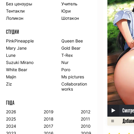
Без цензуры
Учитель
Романтика
Школа
Тентакли
Юри
Этти
Боевые
искусства
Лоликон
Шотакон
Вампиры
Военные
СТУДИИ
Гарем
Демоны
Драма
Игры
PinkPineapple
Queen Bee
Исторический
Магия
Mary Jane
Gold Bear
Фантастика
Фэнтези
Lune
T-Rex
Мистика
Попаданцы в
Suzuki Mirano
Nur
другой мир
White Bear
Poro
Хентай
Majin
Ms pictures
Ziz
Collaboration
ПО ГОДУ
works
2024
2015
2007
ГОДА
2023
2014
2006
2022
2013
2005
Смотре
2026
2019
2012
2021
2012
2004
2025
2018
2011
2020
2011
2003
2024
2017
2010
2019
2010
2002
2023
2016
2009