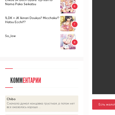
Nama Pako Seikatsu
1LDK + JK Ikinari Doukyo? Micchaku!?
Hatsu Ecchi!!?
So_low
КОММ
ЕНТАРИИ
Chibo
Сначала думал концовка грустная ,а потом нет
Есть жало
все оказалось хорошо ...