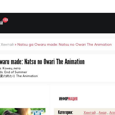
+1174
АЙ
»
Хентай
» Natsu ga Owaru made: Natsu no Owari The Animation
waru made: Natsu no Owari The Animation
: Конец лета
ds: End of Summer
終わり The Animation
Выберите одну категорию дл
ᅠ
ИНФОР
МАЦИЯ
Категории:
Хентай
,
Анал
,
Агл