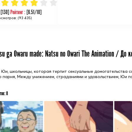
:
[
130
]
Рейтинг :
[
6.51
/10]
смотров: (93 435)
su ga Owaru made: Natsu no Owari The Animation / До к
 Юи, школьницы, которая терпит сексуальные домогательства 
о парня, Между унижением, страданиями и удовольствием, Юи п
тов:
8