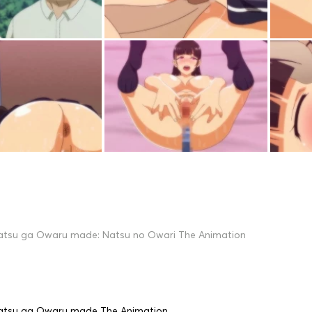
atsu ga Owaru made: Natsu no Owari The Animation
atsu ga Owaru made The Animation