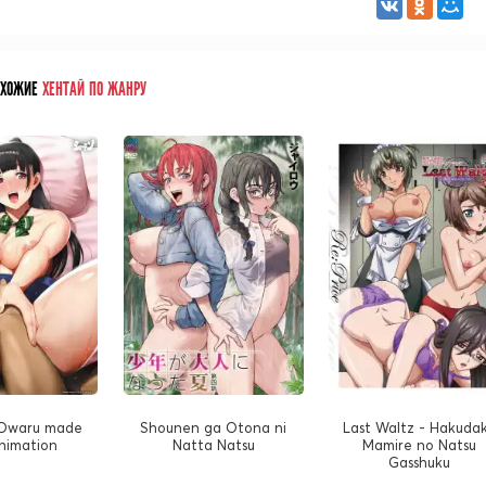
ОХОЖИЕ
ХЕНТАЙ ПО ЖАНРУ
 Owaru made
Shounen ga Otona ni
Last Waltz - Hakuda
nimation
Natta Natsu
Mamire no Natsu
Gasshuku