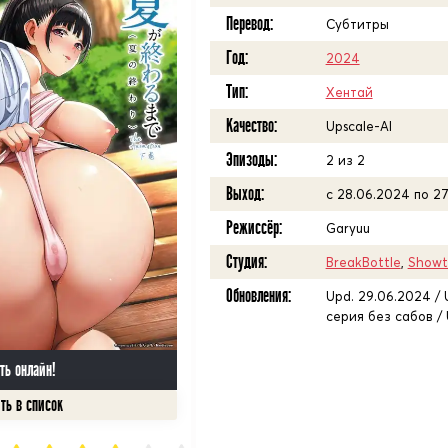
Перевод:
Субтитры
Год:
2024
Тип:
Хентай
Качество:
Upscale-AI
Эпизоды:
2 из 2
Выход:
с 28.06.2024 по 2
Режиссёр:
Garyuu
Студия:
BreakBottle
,
Showt
Обновления:
Upd. 29.06.2024 / 
серия без сабов /
ть онлайн!