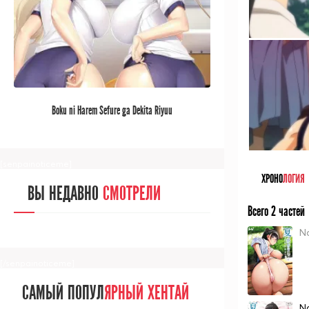
[/senpainoticeme]
САМЫЙ ПОПУЛ
ЯРНЫЙ АНИМЕ
Boku ni Harem Sefure ga Dekita Riyuu
ЗА МЕСЯЦ
[senpainoticeme]
ХРОНО
ЛОГИЯ
ВЫ НЕДАВНО
СМОТРЕЛИ
Всего 2 частей
N
[/senpainoticeme]
САМЫЙ ПОПУЛ
ЯРНЫЙ ХЕНТАЙ
N