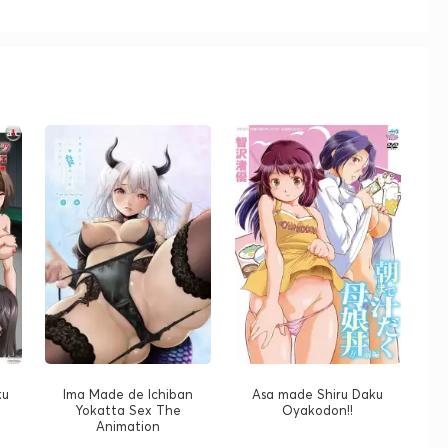
ku
Ima Made de Ichiban
Asa made Shiru Daku
Yokatta Sex The
Oyakodon!!
Animation