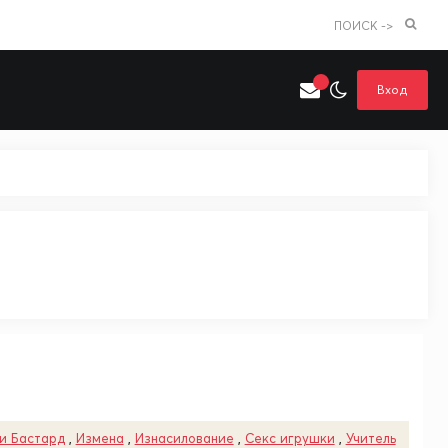
ПОИСК ->
Вход
Искать только в категории
я поиска
Аниме
Хентай
и Бастард
,
Измена
,
Изнасилование
,
Секс игрушки
,
Учитель