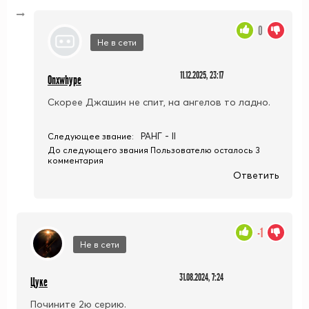
0
Не в сети
11.12.2025, 23:17
Onxwhype
Скорее Джашин не спит, на ангелов то ладно.
РАНГ - II
Следующее звание:
До следующего звания Пользователю осталось 3
комментария
Ответить
-1
Не в сети
31.08.2024, 7:24
Цуке
Почините 2ю серию.