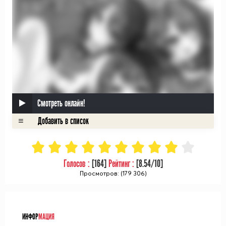
Смотреть онлайн!
Голосов :
[
164
]
Рейтинг :
[
8.54
/10]
Просмотров: (179 306)
ᅠ
ИНФОР
МАЦИЯ