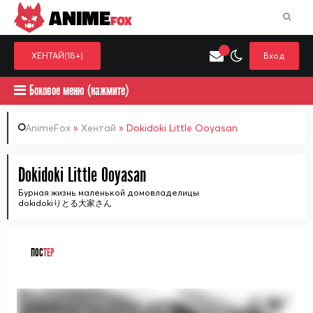
ANIME
FOX
ХЕНТАЙ(18+)
Вход
Боковое меню (нажмите)
AnimeFox
»
Хентай
» Dokidoki Little Ooyasan
Искать только в категор
Dokidoki Little Ooyasan
Выберите одну категорию для поиска
Аниме
Хент
Бурная жизнь маленькой домовладелицы
dokidokiりとる大家さん
ПОС
ТЕР
ᅠ