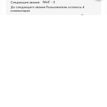
РАНГ - II
Следующее звание:
До следующего звания Пользователю осталось 4
комментария
Ответить
+1
28.02.2022, 19:27
Sasokkozla
Бля нормальная тема
[/spoiler]
Бля нормальная тема