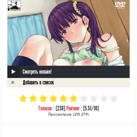
Смотреть онлайн!
Голосов :
[
238
]
Рейтинг :
[
5.51
/10]
Просмотров: (210 279)
ᅠ