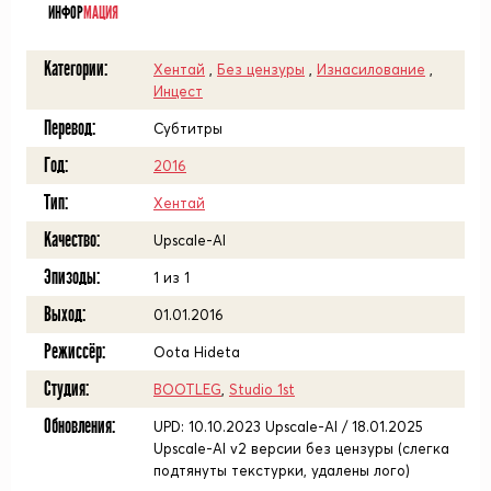
ИНФОР
МАЦИЯ
Категории:
Хентай
,
Без цензуры
,
Изнасилование
,
Инцест
Перевод:
Субтитры
Год:
2016
Тип:
Хентай
Качество:
Upscale-AI
Эпизоды:
1 из 1
Выход:
01.01.2016
Режиссёр:
Oota Hideta
Студия:
BOOTLEG
,
Studio 1st
Обновления:
UPD: 10.10.2023 Upscale-AI / 18.01.2025
Upscale-AI v2 версии без цензуры (слегка
подтянуты текстурки, удалены лого)