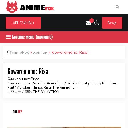
ANIME
FOX
ХЕНТАЙ(18+)
Вход
Боковое меню (нажмите)
AnimeFox
»
Хентай
» Kowaremono: Risa
Искать только в категор
Kowaremono: Risa
Выберите одну категорию для поиска
Аниме
Хент
Сломленная: Риса
Kowaremono: Risa The Animation / Risa`s Freaky Family Relations
Part 1 / Broken Things Risa: The Animation
コワレモノ:璃沙 THE ANIMATION
ПОС
ТЕР
ᅠ