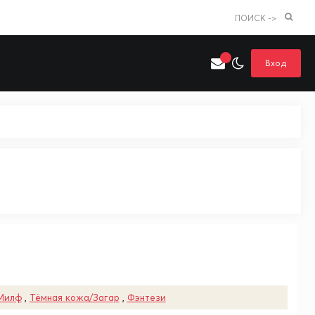
ПОИСК ->
Вход
Искать только в категории
я поиска
Аниме
Хентай
Милф
,
Тёмная кожа/Загар
,
Фэнтези