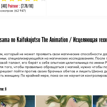
:
[
40
]
Рейтинг :
[
7.78
/10]
смотров: (62 947)
sama no Kaifukujutsu The Animation / Исцеляющая тех
ик, который не может проявить свои магические способности д
емьи, специализирующейся на магических исследованиях. После 
свой талант, его берёт к себе опытная целительница по имени 
для того, чтобы правильно обращаться с магией, нужно чтобы п
 решает пойти против своих брачных обетов и лишить Шиона де
ть женщину. По крайней мере, пока он не научится контролирова
тов:
8