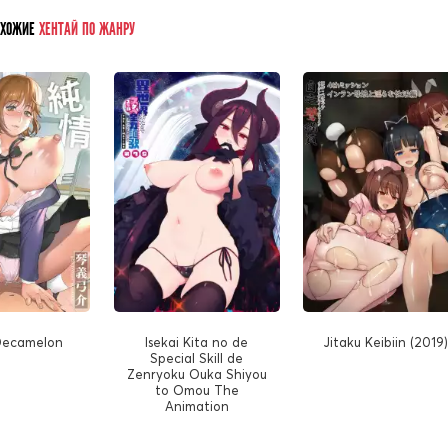
ОХОЖИЕ
ХЕНТАЙ ПО ЖАНРУ
Decamelon
Isekai Kita no de
Jitaku Keibiin (2019
Special Skill de
Zenryoku Ouka Shiyou
to Omou The
Animation