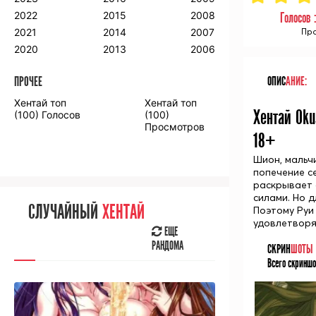
2018
2009
2001
2022
2015
2008
Голосов 
2017
2008
2000
2021
2014
2007
Про
2016
2020
2013
2006
ПРОЧЕЕ
ОПИС
АНИЕ:
ПРОЧЕЕ
Хентай топ
Хентай топ
Аниме фильмы
Аниме OVA
Хентай Oku
(100) Голосов
(100)
Просмотров
18+
Шион, мальч
попечение с
раскрывает 
СЛУЧАЙНОЕ
АНИМЕ
силами. Но 
СЛУЧАЙНЫЙ
ХЕНТАЙ
Поэтому Руи
ЕЩЕ
удовлетворя
РАНДОМА
ЕЩЕ
РАНДОМА
СКРИН
ШОТЫ
Всего скриншо
[senpainoticeme]
ВЫ НЕДАВНО
СМОТРЕЛИ