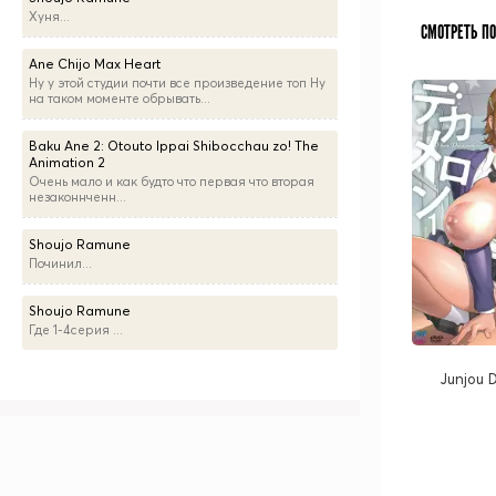
Хуня...
СМОТРЕТЬ П
Ane Chijo Max Heart
Ну у этой студии почти все произведение топ Ну
на таком моменте обрывать...
Baku Ane 2: Otouto Ippai Shibocchau zo! The
Animation 2
Очень мало и как будто что первая что вторая
незаконнченн...
Shoujo Ramune
Починил...
Shoujo Ramune
Где 1-4серия ...
Junjou 