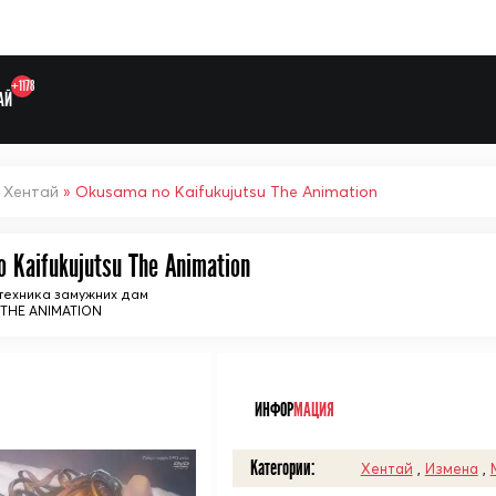
+1178
АЙ
»
Хентай
» Okusama no Kaifukujutsu The Animation
 Kaifukujutsu The Animation
ехника замужних дам
Выберите одну категорию дл
E ANIMATION
ᅠ
ИНФОР
МАЦИЯ
Категории:
Хентай
,
Измена
,