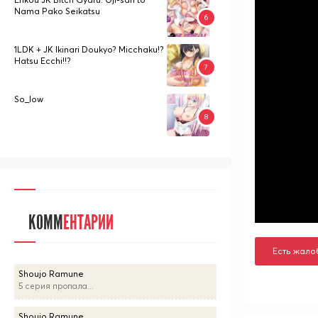
Nama Pako Seikatsu
1LDK + JK Ikinari Doukyo? Micchaku!?
Hatsu Ecchi!!?
So_low
КОММ
ЕНТАРИИ
Есть жало
Shoujo Ramune
5 серия пропала...
Shoujo Ramune