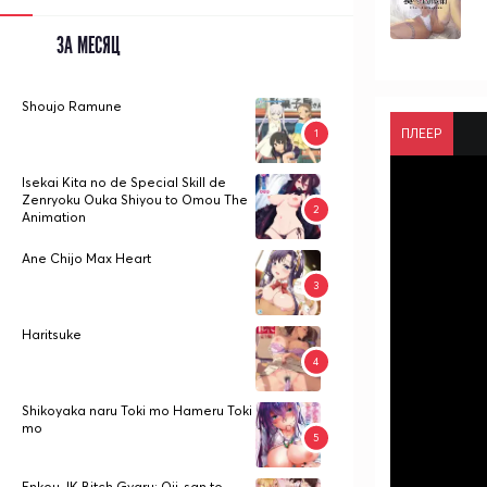
ЗА МЕСЯЦ
Shoujo Ramune
ПЛЕЕР
Isekai Kita no de Special Skill de
Zenryoku Ouka Shiyou to Omou The
Animation
Ane Chijo Max Heart
Haritsuke
Shikoyaka naru Toki mo Hameru Toki
mo
Enkou JK Bitch Gyaru: Oji-san to