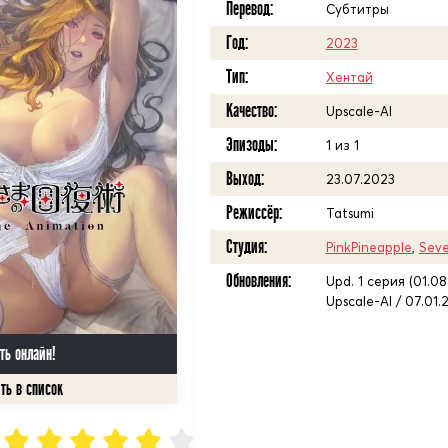
Перевод:
Субтитры
Год:
2023
Тип:
Хентай
Качество:
Upscale-AI
Эпизоды:
1 из 1
Выход:
23.07.2023
Режиссёр:
Tatsumi
Студия:
PinkPineapple
,
Sev
Обновления:
Upd. 1 серия (01.0
Upscale-AI / 07.01.
ть онлайн!