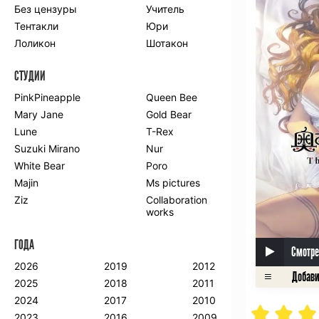
Без цензуры
Учитель
Романтика
Школа
Тентакли
Юри
Этти
Боевые
искусства
Лоликон
Шотакон
Вампиры
Военные
СТУДИИ
Гарем
Демоны
Драма
Игры
PinkPineapple
Queen Bee
Исторический
Магия
Mary Jane
Gold Bear
Фантастика
Фэнтези
Lune
T-Rex
Мистика
Попаданцы в
Suzuki Mirano
Nur
другой мир
White Bear
Poro
Хентай
Majin
Ms pictures
Ziz
Collaboration
ПО ГОДУ
works
2024
2015
2007
ГОДА
2023
2014
2006
Смотре
2022
2013
2005
2026
2019
2012
2021
2012
2004
2025
2018
2011
2020
2011
2003
2024
2017
2010
2019
2010
2002
2023
2016
2009