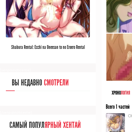
[/senpainoticeme]
САМЫЙ ПОПУЛ
ЯРНЫЙ АНИМЕ
Shabura Rental: Ecchi na Oneesan to no Eroero Rental
ЗА МЕСЯЦ
Obenkyou The Animation
[senpainoticeme]
ВЫ НЕДАВНО
СМОТРЕЛИ
ХРОНО
ЛОГИЯ
Всего 1 частей
[/senpainoticeme]
O
САМЫЙ ПОПУЛ
ЯРНЫЙ ХЕНТАЙ