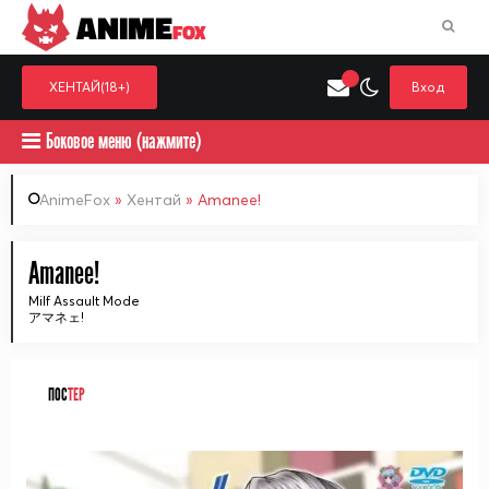
ANIME
FOX
ХЕНТАЙ(18+)
Вход
Боковое меню (нажмите)
AnimeFox
»
Хентай
» Amanee!
Искать только в категор
Amanee!
Выберите одну категорию для поиска
Аниме
Хент
Milf Assault Mode
アマネェ!
ПОС
ТЕР
ᅠ