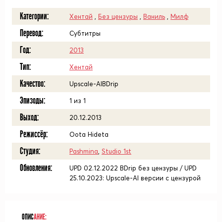
Категории:
Хентай
,
Без цензуры
,
Ваниль
,
Милф
Перевод:
Субтитры
Год:
2013
Тип:
Хентай
Качество:
Upscale-AIBDrip
Эпизоды:
1 из 1
Выход:
20.12.2013
Режиссёр:
Oota Hideta
Студия:
Pashmina
,
Studio 1st
Обновления:
UPD 02.12.2022 BDrip без цензуры / UPD
25.10.2023: Upscale-AI версии с цензурой
ОПИС
АНИЕ: