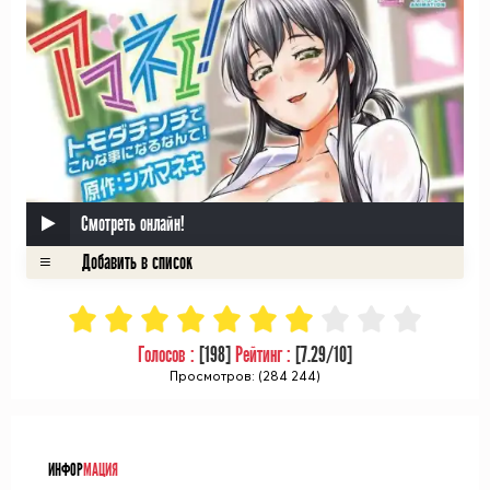
Смотреть онлайн!
Голосов :
[
198
]
Рейтинг :
[
7.29
/10]
Просмотров: (284 244)
ᅠ
ИНФОР
МАЦИЯ