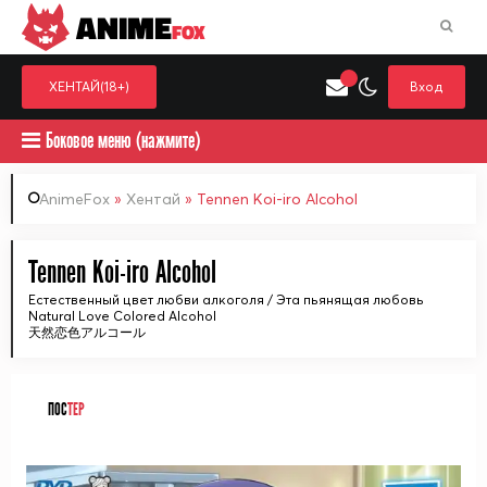
ANIME
FOX
ХЕНТАЙ(18+)
Вход
Боковое меню (нажмите)
AnimeFox
»
Хентай
» Tennen Koi-iro Alcohol
Искать только в категор
Tennen Koi-iro Alcohol
Выберите одну категорию для поиска
Аниме
Хент
Естественный цвет любви алкоголя / Эта пьянящая любовь
Natural Love Colored Alcohol
天然恋色アルコール
ПОС
ТЕР
ᅠ