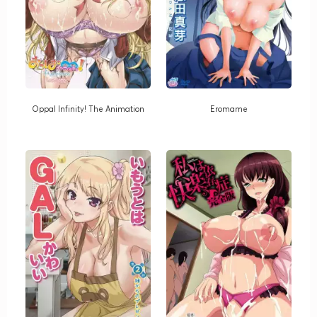
OppaI Infinity! The Animation
Eromame