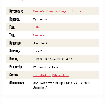
Категории:
Хентай
,
Ваниль
,
Инцест
,
Шота
Перевод:
Субтитры
Год:
2014
Тип:
Хентай
Качество:
Upscale-AI
Эпизоды:
2 из 2
Выход:
с 30.05.2014 по 12.09.2014
Режиссёр:
Watase Toshihiro
Студия:
BreakBottle
,
White Bear
Обновления:
Upd. Качество BDrip / UPD: 24.04.2023
Upscale-AI