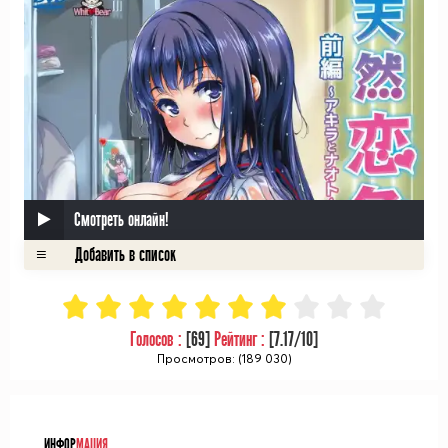
Смотреть онлайн!
Голосов :
[
69
]
Рейтинг :
[
7.17
/10]
Просмотров: (189 030)
ᅠ
ИНФОР
МАЦИЯ