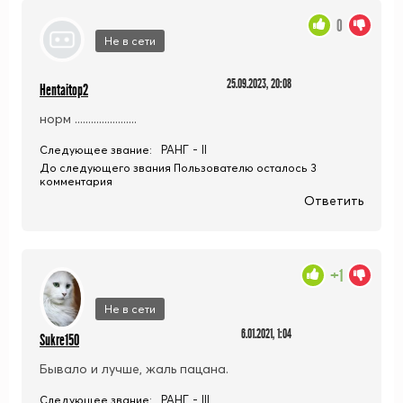
0
Не в сети
25.09.2023, 20:08
Hentaitop2
норм .......................
РАНГ - II
Следующее звание:
До следующего звания Пользователю осталось 3
комментария
Ответить
+1
Не в сети
6.01.2021, 1:04
Sukre150
Бывало и лучше, жаль пацана.
РАНГ - III
Следующее звание: