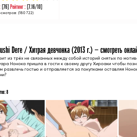
:
[
76
]
Рейтинг :
[
7.16
/10]
смотров: (180 722)
ushi Dere / Хитрая девчонка (
2013
г.) — смотреть онла
оит из трёх не связанных между собой историй снятых по моти
уара Нонока пришла в гости к своему другу Хироаки чтобы позн
ем развлечь гостью и отправляется за покупками оставляя Ноно
ни?
тов:
8