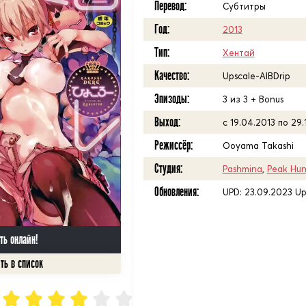
Перевод:
Субтитры
Год:
2013
Тип:
Хентай
Качество:
Upscale-AIBDrip
Эпизоды:
3 из 3 + Bonus
Выход:
с 19.04.2013 по 29.
Режиссёр:
Ooyama Takashi
Студия:
Pashmina
,
Peak Hun
Обновления:
UPD: 23.09.2023 U
ть онлайн!