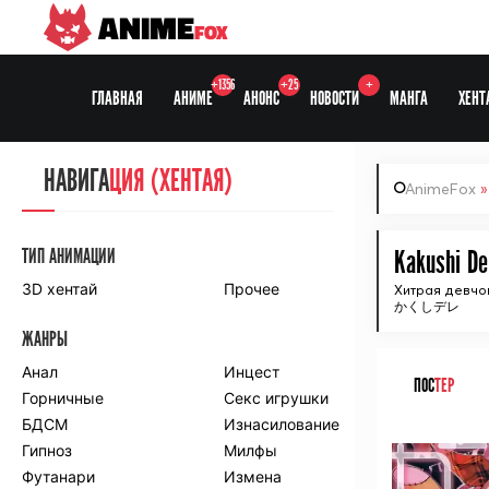
ANIME
FOX
+1356
+25
+
ГЛАВНАЯ
АНИМЕ
АНОНС
НОВОСТИ
МАНГА
ХЕНТ
НАВИГА
НАВИГА
ЦИЯ
ЦИЯ (ХЕНТАЯ)
AnimeFox
СЕЗОНЫ
ТИП АНИМАЦИИ
Kakushi De
3D хентай
Прочее
Хитрая девчо
かくしデレ
ПО ПРОЕКТАМ
ЖАНРЫ
Anidub
Anilibria
Animedia
Анал
Kansai studio
Инцест
ПОС
ТЕР
Onibaku
Горничные
Shiza project
Секс игрушки
БДСМ
Изнасилование
ᅠ
ПО ЖАНРАМ
Гипноз
Милфы
Футанари
Измена
Комедия
Приключения