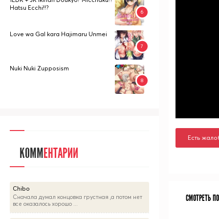
Hatsu Ecchi!!?
Love wa Gal kara Hajimaru Unmei
Nuki Nuki Zupposism
Есть жало
КОММ
ЕНТАРИИ
Chibo
СМОТРЕТЬ П
Сначала думал концовка грустная ,а потом нет
все оказалось хорошо ...