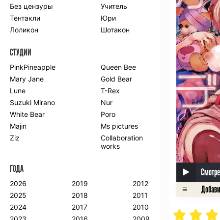
Без цензуры
Учитель
Романтика
Школа
Тентакли
Юри
Этти
Боевые
искусства
Лоликон
Шотакон
Вампиры
Военные
СТУДИИ
Гарем
Демоны
Драма
Игры
PinkPineapple
Queen Bee
Исторический
Магия
Mary Jane
Gold Bear
Фантастика
Фэнтези
Lune
T-Rex
Мистика
Попаданцы в
Suzuki Mirano
Nur
другой мир
White Bear
Poro
Хентай
Majin
Ms pictures
Ziz
Collaboration
ПО ГОДУ
works
2024
2015
2007
ГОДА
2023
2014
2006
Смотре
2022
2013
2005
2026
2019
2012
2021
2012
2004
2025
2018
2011
2020
2011
2003
2024
2017
2010
2019
2010
2002
2023
2016
2009