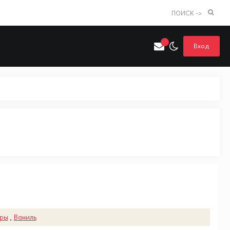
ПОИСК ->
Вход
Искать только в категории
я поиска
Аниме
Хентай
уры
,
Ваниль