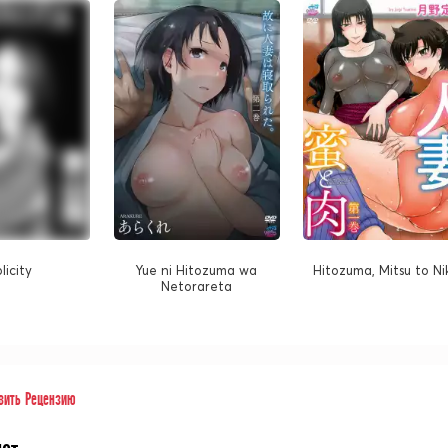
licity
Yue ni Hitozuma wa
Hitozuma, Mitsu to Ni
Netorareta
вить Рецензию