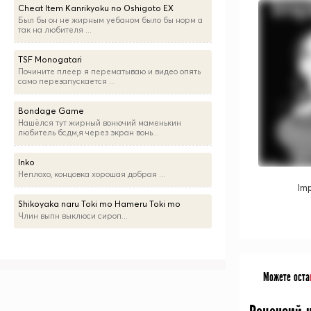
Cheat Item Kanrikyoku no Oshigoto EX
Был бы он не жирным уебаном было бы норм а
так на любителя ...
TSF Monogatari
Почините плеер я перематываю и видео опять
само перезапускается ...
Bondage Game
Нашёлся тут жирный вонючий маменькин
любитель бсдм,я через экран вонь...
Inko
Неплохо, концовка хорошая добрая ...
Imp
Shikoyaka naru Toki mo Hameru Toki mo
Члин выпн выклюси сироп...
Можете оста