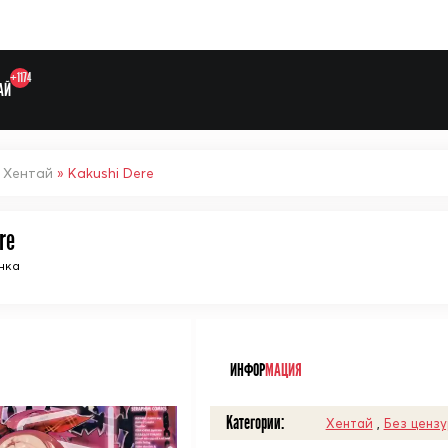
+1174
АЙ
»
Хентай
» Kakushi Dere
re
Выберите одну категорию дл
нка
ᅠ
ИНФОР
МАЦИЯ
Категории:
Хентай
,
Без ценз