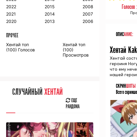
2018
2009
2001
Голосов 
2022
2015
2008
2017
2008
2000
Про
2021
2014
2007
2016
2020
2013
2006
ОПИС
АНИЕ:
ПРОЧЕЕ
ПРОЧЕЕ
Хентай топ
Хентай топ
Хентай Kak
Аниме фильмы
Аниме OVA
(100) Голосов
(100)
Просмотров
Хентай сост
героиня Ног
что ему неч
нашей герои
СЛУЧАЙНОЕ
АНИМЕ
СКРИН
ШОТЫ
СЛУЧАЙНЫЙ
ХЕНТАЙ
Всего скриншо
ЕЩЕ
РАНДОМА
ЕЩЕ
РАНДОМА
[senpainoticeme]
ВЫ НЕДАВНО
СМОТРЕЛИ