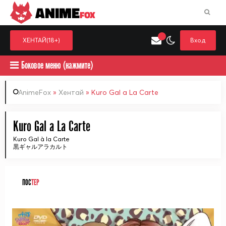
ANIME
FOX
ХЕНТАЙ(18+)
Вход
Боковое меню (нажмите)
AnimeFox
»
Хентай
» Kuro Gal a La Carte
Искать только в категор
Kuro Gal a La Carte
Выберите одну категорию для поиска
Аниме
Хент
Kuro Gal à la Carte
黒ギャルアラカルト
ПОС
ТЕР
ᅠ