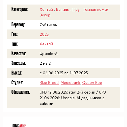
Категории:
Хентай
,
Ваниль
,
Гяру
,
Тёмная кожа/
Загар
Перевод:
Субтитры
Год:
2025
Тип:
Хентай
Качество:
Upscale-AI
Эпизоды:
2 из 2
Выход:
с 06.06.2025 по 11.07.2025
Студия:
Blue Bread
,
Mediabank
,
Queen Bee
Обновления:
UPD 12.08.2025: raw 2-й серии / UPD
21.06.2026: Upscale-AI двдшников с
сабами
ОПИС
АНИЕ: