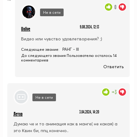
0
Не в сети
9.08.2024, 12:13
Unlive
Видео или чувство удовлетворения? ;)
РАНГ - III
Следующее звание:
До следующего звания Пользователю осталось 14
комментариев
Ответить
+3
Не в сети
3.04.2024, 14:20
Летов
Думаю че и то анимация как в манге( не какая) а
это Квин би, ппц конечно..