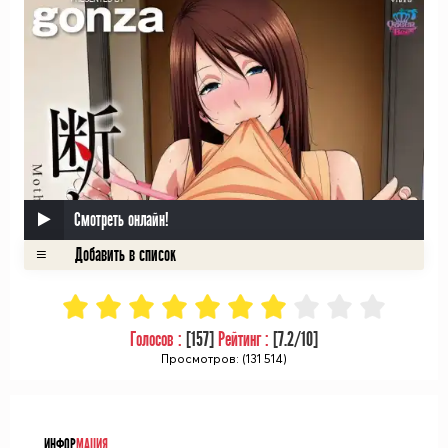
Смотреть онлайн!
Голосов :
[
157
]
Рейтинг :
[
7.2
/10]
Просмотров: (131 514)
ᅠ
ИНФОР
МАЦИЯ