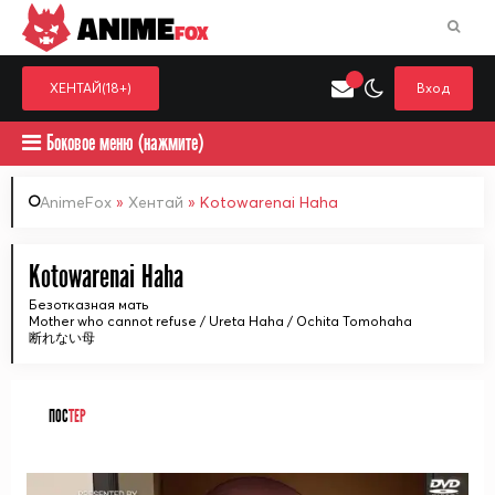
ANIME
FOX
ХЕНТАЙ(18+)
Вход
Боковое меню (нажмите)
AnimeFox
»
Хентай
» Kotowarenai Haha
Искать только в категор
Kotowarenai Haha
Выберите одну категорию для поиска
Аниме
Хент
Безотказная мать
Mother who cannot refuse / Ureta Haha / Ochita Tomohaha
断れない母
ПОС
ТЕР
ᅠ