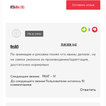
Оставить отзыв
ОТЗ
ЫВЫ (10)
0
Не в сети
25.05.2026, 0:42
Resik5
По анимации и рисовки понял что квины делали , ну
не самое ужасное их произведение/адаптация,
достаточно нормально
РАНГ - IV
Следующее звание:
До следующего звания Пользователю осталось 10
комментариев
Ответить