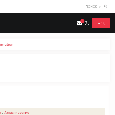
ПОИСК ->
Вход
nimation
Искать только в категории
я поиска
Аниме
Хентай
е
,
Изнасилование