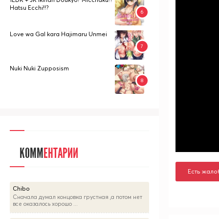
Hatsu Ecchi!!?
Love wa Gal kara Hajimaru Unmei
Nuki Nuki Zupposism
КОММ
ЕНТАРИИ
Есть жало
Chibo
Сначала думал концовка грустная ,а потом нет
все оказалось хорошо ...