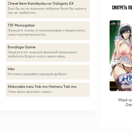
Cheat Item Kanrikyoku no Oshigoto EX
СМОТРЕТЬ П
Был бы он не жирным уебаном было бы норм а
так на любителя ...
TSF Monogatari
Почините плеер я перематываю и видео опять
само перезапускается ...
Bondage Game
Нашёлся тут жирный вонючий маменькин
любитель бсдм,я через экран вонь...
Inko
Неплохо, концовка хорошая добрая ...
Shikoyaka naru Toki mo Hameru Toki mo
Члин выпн выклюси сироп...
Maid-s
Dam