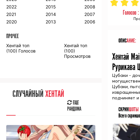
2018
2009
2001
2022
2015
2008
Голосов 
2017
2008
2000
2021
2014
2007
Про
2016
2020
2013
2006
ПРОЧЕЕ
ПРОЧЕЕ
ОПИС
АНИЕ:
Хентай топ
Хентай топ
Аниме фильмы
Аниме OVA
(100) Голосов
(100)
Хентай Mai
Просмотров
Рурикава Ц
Цубаки - до
могуществен
СЛУЧАЙНОЕ
АНИМЕ
Цубаки, пыта
СЛУЧАЙНЫЙ
ХЕНТАЙ
извращенным
ЕЩЕ
подчиняет и
РАНДОМА
ЕЩЕ
РАНДОМА
СКРИН
ШОТЫ
Всего скриншо
[senpainoticeme]
ВЫ НЕДАВНО
СМОТРЕЛИ