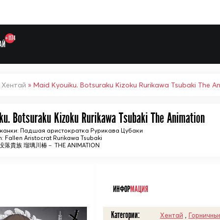
+1174
АЙ
»
Хентай
» Maid Kyouiku. Botsuraku Kizoku Rurikawa Tsubaki The A
ku. Botsuraku Kizoku Rurikawa Tsubaki The Animation
жанки: Падшая аристократка Рурикава Цубаки
: Fallen Aristocrat Rurikawa Tsubaki
貴族 瑠璃川椿－ THE ANIMATION
ᅠ
ИНФОР
МАЦИЯ
Выберите одну категорию дл
Категории:
Хентай
,
Горничны