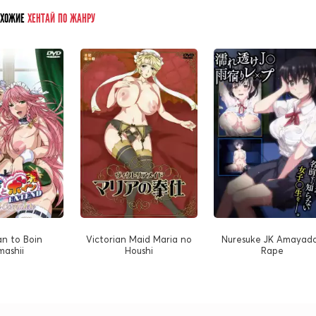
ОХОЖИЕ
ХЕНТАЙ ПО ЖАНРУ
an to Boin
Victorian Maid Maria no
Nuresuke JK Amayado
ashii
Houshi
Rape