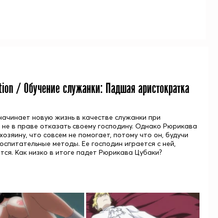
ation / Обучение служанки: Падшая аристократка
 начинает новую жизнь в качестве служанки при
не в праве отказать своему господину. Однако Рюрикава
озяину, что совсем не помогает, потому что он, будучи
спитательные методы. Ее господин играется с ней,
тся. Как низко в итоге падет Рюрикава Цубаки?