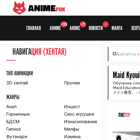
ANIME
FOX
+1356
+25
+
ГЛАВНАЯ
АНИМЕ
АНОНС
НОВОСТИ
МАНГА
ХЕНТ
НАВИГА
НАВИГА
ЦИЯ
ЦИЯ (ХЕНТАЯ)
AnimeFox
СЕЗОНЫ
ТИП АНИМАЦИИ
Maid Kyoui
3D хентай
Прочее
Обучение слу
Maid Education
ПО ПРОЕКТАМ
メイド教育。－没落
ЖАНРЫ
Anidub
Anilibria
Animedia
Анал
Kansai studio
Инцест
Onibaku
Горничные
Shiza project
Секс игрушки
ПОС
ТЕР
БДСМ
Изнасилование
ПО ЖАНРАМ
Гипноз
Милфы
ᅠ
Футанари
Измена
Комедия
Приключения