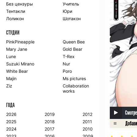
Без цензуры
Учитель
Романтика
Школа
Тентакли
Юри
Этти
Боевые
искусства
Лоликон
Шотакон
Вампиры
Военные
СТУДИИ
Гарем
Демоны
Драма
Игры
PinkPineapple
Queen Bee
Исторический
Магия
Mary Jane
Gold Bear
Фантастика
Фэнтези
Lune
T-Rex
Мистика
Попаданцы в
Suzuki Mirano
Nur
другой мир
White Bear
Poro
Хентай
Majin
Ms pictures
Ziz
Collaboration
ПО ГОДУ
works
2024
2015
2007
ГОДА
2023
2014
2006
2022
2013
2005
Смотре
2026
2019
2012
2021
2012
2004
2025
2018
2011
2020
2011
2003
2024
2017
2010
2019
2010
2002
2023
2016
2009