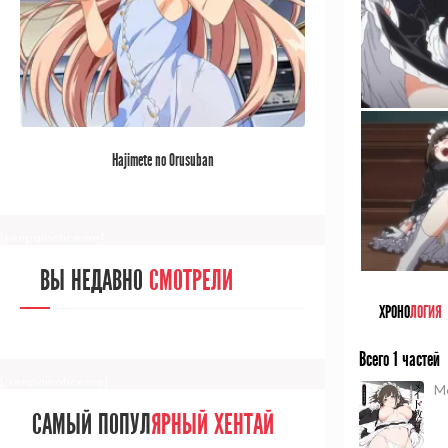
[/senpainoticeme]
САМЫЙ ПОПУЛ
ЯРНЫЙ АНИМЕ
Hajimete no Orusuban
ЗА МЕСЯЦ
[senpainoticeme]
ВЫ НЕДАВНО
СМОТРЕЛИ
ХРОНО
ЛОГИЯ
Всего 1 частей
[/senpainoticeme]
M
САМЫЙ ПОПУЛ
ЯРНЫЙ ХЕНТАЙ