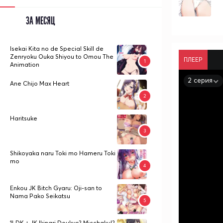
ЗА МЕСЯЦ
Isekai Kita no de Special Skill de
Zenryoku Ouka Shiyou to Omou The
ПЛЕЕР
Animation
2 серия
Ane Chijo Max Heart
Haritsuke
Shikoyaka naru Toki mo Hameru Toki
mo
Enkou JK Bitch Gyaru: Oji-san to
Nama Pako Seikatsu
1LDK + JK Ikinari Doukyo? Micchaku!?