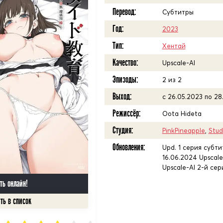
Перевод:
Субтитры
Год:
2023
Тип:
Хентай
Качество:
Upscale-AI
Эпизоды:
2 из 2
Выход:
с 26.05.2023 по 28
Режиссёр:
Oota Hideta
Студия:
PinkPineapple
,
Stud
Обновления:
Upd. 1 серия субти
16.06.2024 Upscale
Upscale-AI 2-й се
ть онлайн!