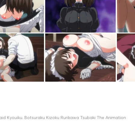
aid Kyouiku. Botsuraku Kizoku Rurikawa Tsubaki The Animation