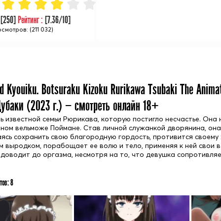
:
[
250
]
Рейтинг :
[
7.36
/10]
смотров: (211 032)
d Kyouiku. Botsuraku Kizoku Rurikawa Tsubaki The Anim
убаки (
2023
г.) — смотреть онлайн 18+
чь известной семьи Рюрикава, которую постигло несчастье. Она
ном вельможе Поймане. Став личной служанкой дворянина, она 
ясь сохранить свою благородную гордость, противится своему х
 выродком, порабощает ее волю и тело, применяя к ней свои во
 доводит до оргазма, несмотря на то, что девушка сопротивляе
тов:
8