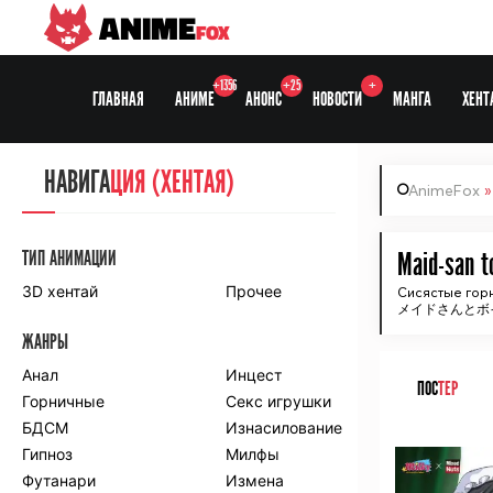
ANIME
FOX
+1356
+25
+
ГЛАВНАЯ
АНИМЕ
АНОНС
НОВОСТИ
МАНГА
ХЕНТ
НАВИГА
НАВИГА
ЦИЯ
ЦИЯ (ХЕНТАЯ)
AnimeFox
СЕЗОНЫ
ТИП АНИМАЦИИ
Maid-san t
3D хентай
Прочее
Сисястые гор
メイドさんとボイン
ПО ПРОЕКТАМ
ЖАНРЫ
Anidub
Anilibria
Animedia
Анал
Kansai studio
Инцест
ПОС
ТЕР
Onibaku
Горничные
Shiza project
Секс игрушки
БДСМ
Изнасилование
ᅠ
ПО ЖАНРАМ
Гипноз
Милфы
Футанари
Измена
Комедия
Приключения