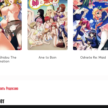
 Shidou The
Ane to Boin
Oshiete Re: Maid
mation
вить Рецензию
нет