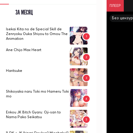
ПЛЕЕР
ЗА МЕСЯЦ
Без цензу
Isekai Kita no de Special Skill de
Zenryoku Ouka Shiyou to Omou The
Animation
Ane Chijo Max Heart
Haritsuke
Shikoyaka naru Toki mo Hameru Toki
mo
Enkou JK Bitch Gyaru: Oji-san to
Nama Pako Seikatsu
1LDK + JK Ikinari Doukyo? Micchaku!?