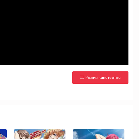
Режим кинотеатра
м