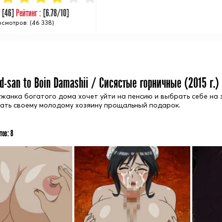
:
[
46
]
Рейтинг :
[
6.78
/10]
смотров: (46 338)
d-san to Boin Damashii / Сисястые горничные (
2015
г.)
жанка богатого дома хочет уйти на пенсию и выбрать себе на з
ать своему молодому хозяину прощальный подарок.
тов:
8