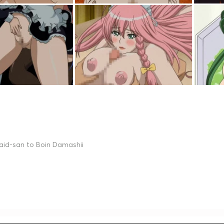
aid-san to Boin Damashii