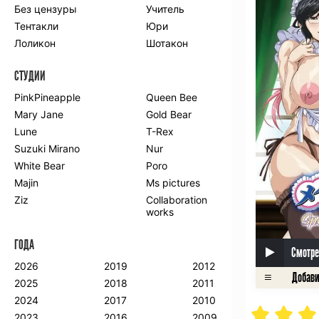
Без цензуры
Учитель
Романтика
Школа
Тентакли
Юри
Этти
Боевые
искусства
Лоликон
Шотакон
Вампиры
Военные
СТУДИИ
Гарем
Демоны
Драма
Игры
PinkPineapple
Queen Bee
Исторический
Магия
Mary Jane
Gold Bear
Фантастика
Фэнтези
Lune
T-Rex
Мистика
Попаданцы в
Suzuki Mirano
Nur
другой мир
White Bear
Poro
Хентай
Majin
Ms pictures
Ziz
Collaboration
ПО ГОДУ
works
2024
2015
2007
ГОДА
2023
2014
2006
Смотре
2022
2013
2005
2026
2019
2012
2021
2012
2004
2025
2018
2011
2020
2011
2003
2024
2017
2010
2019
2010
2002
2023
2016
2009