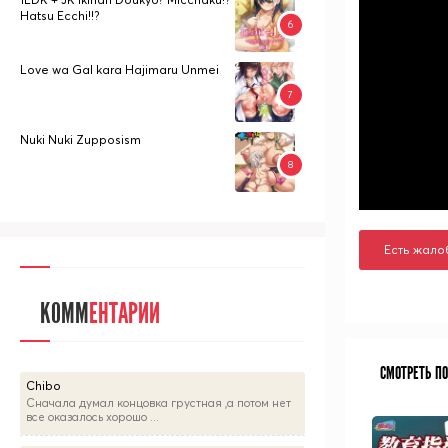
Hatsu Ecchi!!?
Love wa Gal kara Hajimaru Unmei
Nuki Nuki Zupposism
Есть жало
КОММ
ЕНТАРИИ
СМОТРЕТЬ П
Chibo
Сначала думал концовка грустная ,а потом нет
все оказалось хорошо ...