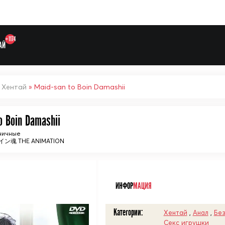
+1174
АЙ
»
Хентай
» Maid-san to Boin Damashii
o Boin Damashii
Выберите одну категорию дл
ничные
魂 THE ANIMATION
ᅠ
ИНФОР
МАЦИЯ
Категории:
Хентай
,
Анал
,
Без
Секс игрушки