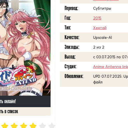
Перевод:
Субтитры
Год:
2015
Тип:
Хентай
Качество:
Upscale-AI
Эпизоды:
2 из 2
Выход:
с 03.07.2015 по 07
Студия:
Anime Antenna Iink
Обновления:
UPD 07.07.2025: U
файл
ть онлайн!