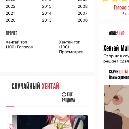
2018
2009
2001
2022
2015
2008
Голосов 
2017
2008
2000
2021
2014
2007
Про
2016
2020
2013
2006
ПРОЧЕЕ
ОПИС
АНИЕ:
ПРОЧЕЕ
Хентай топ
Хентай топ
Аниме фильмы
Аниме OVA
Хентай Mai
(100) Голосов
(100)
Просмотров
Старшая слу
решает сдел
СКРИН
ШОТЫ
Всего скриншо
СЛУЧАЙНОЕ
АНИМЕ
СЛУЧАЙНЫЙ
ХЕНТАЙ
ЕЩЕ
РАНДОМА
ЕЩЕ
РАНДОМА
[senpainoticeme]
ВЫ НЕДАВНО
СМОТРЕЛИ