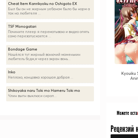
Cheat Item Kanrikyoku no Oshigoto EX
Был бы он не жирным уебаном было бы норм а
так на любителя ...
TSF Monogatari
Почините плеер я перематываю и видео опять
само перезапускается ...
Bondage Game
Нашёлся тут жирный вонючий маменькин
любитель бсдм,я через экран вонь...
Inko
Kyouiku
Неплохо, концовка хорошая добрая ...
Ani
Shikoyaka naru Toki mo Hameru Toki mo
Члин выпн выклюси сироп...
Можете оста
Рецензий 