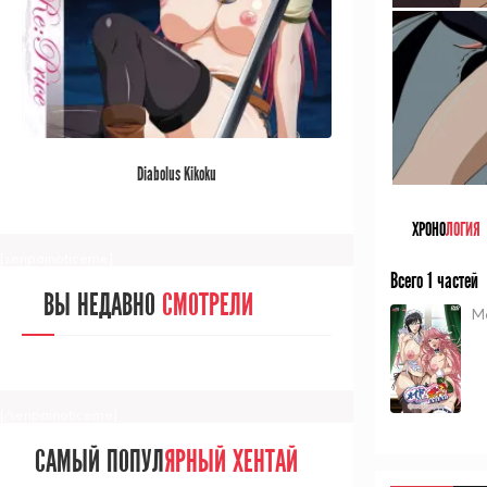
[/senpainoticeme]
САМЫЙ ПОПУЛ
ЯРНЫЙ АНИМЕ
Diabolus Kikoku
ЗА МЕСЯЦ
ХРОНО
ЛОГИЯ
[senpainoticeme]
Всего 1 частей
ВЫ НЕДАВНО
СМОТРЕЛИ
M
[/senpainoticeme]
САМЫЙ ПОПУЛ
ЯРНЫЙ ХЕНТАЙ