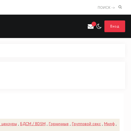
ПОИСК ->
Вход
Искать только в категории
я поиска
Аниме
Хентай
 цензуры
,
БДСМ / BDSM
,
Горничные
,
Групповой секс
,
Милф
,