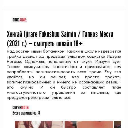
ОПИС
АНИЕ:
Хентай Ijirare Fukushuu Saimin / Гипноз Мести
(
2021
г.) — смотреть онлайн 18+
Над застенчивым ботаником Тазаки в школе издевается
тройка девиц под предводительством садистки Идзуми
Ногами. Однажды, наполовину от скуки, Идзуми суёт
Тазаки самоучитель гипнотизёра и приказывает ему
попробовать загипнотизировать всех троих. Ему это
удаётся, но он решает, что просто трахать
загипнотизированных и ничего не осознающих девиц -
это скучно. И он быстро составляет план
многоступенчатого управления их мыслями, где
предусмотрено решительно всё.
СКРИН
ШОТЫ
Всего скриншотов:
8