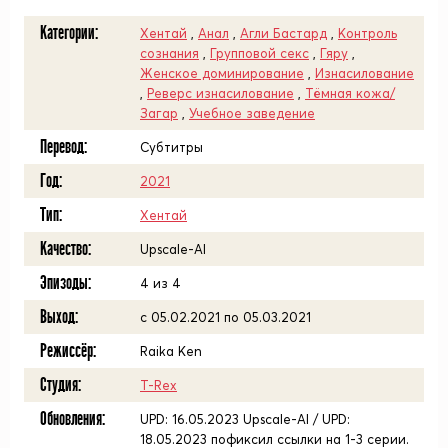
Категории:
Хентай
,
Анал
,
Агли Бастард
,
Контроль
сознания
,
Групповой секс
,
Гяру
,
Женское доминирование
,
Изнасилование
,
Реверс изнасилование
,
Тёмная кожа/
Загар
,
Учебное заведение
Перевод:
Субтитры
Год:
2021
Тип:
Хентай
Качество:
Upscale-AI
Эпизоды:
4 из 4
Выход:
с 05.02.2021 по 05.03.2021
Режиссёр:
Raika Ken
Студия:
T-Rex
Обновления:
UPD: 16.05.2023 Upscale-AI / UPD:
18.05.2023 пофиксил ссылки на 1-3 серии.