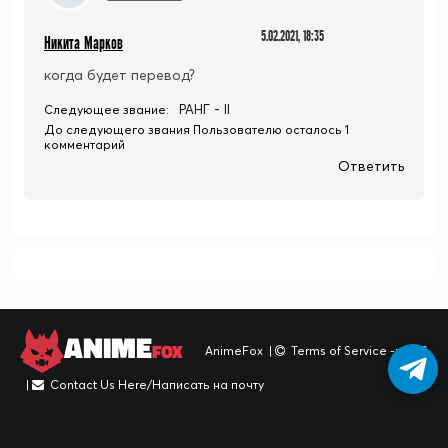
5.02.2021, 18:35
Никита Марков
когда будет перевод?
РАНГ - II
Следующее звание:
До следующего звания Пользователю осталось 1
комментарий
Ответить
ANIME
FOX
AnimeFox
|
Terms of Service -> TOS
|
Contact Us Here/Написать на почту