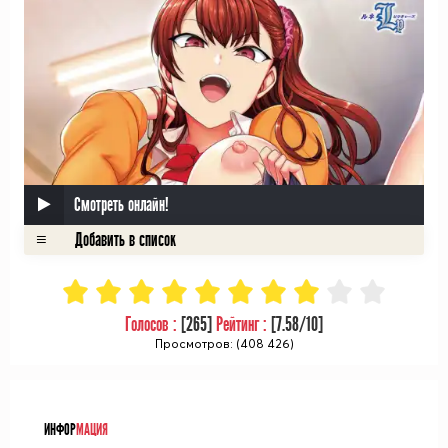
Смотреть онлайн!
Голосов :
[
265
]
Рейтинг :
[
7.58
/10]
Просмотров: (408 426)
ᅠ
ИНФОР
МАЦИЯ