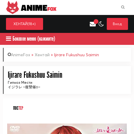
ANIME
FOX
ХЕНТАЙ(18+)
Вход
Боковое меню (нажмите)
AnimeFox
»
Хентай
» Ijirare Fukushuu Saimin
Искать только в категор
Ijirare Fukushuu Saimin
Выберите одну категорию для поиска
Аниме
Хент
Гипноз Мести
イジラレ ~復讐催○~
ПОС
ТЕР
ᅠ