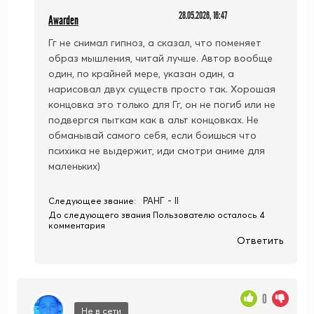
28.05.2026, 16:47
Awarden
Гг не снимал гипноз, а сказал, что поменяет
образ мышления, читай лучше. Автор вообще
один, по крайней мере, указан один, а
нарисовал двух существ просто так. Хорошая
концовка это только для Гг, он не погиб или не
подвергся пыткам как в альт концовках. Не
обманывай самого себя, если боишься что
психика не выдержит, иди смотри аниме для
маленьких)
РАНГ - II
Следующее звание:
До следующего звания Пользователю осталось 4
комментария
Ответить
0
Не в сети