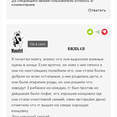
До следующего звания Пользователю осталось 10
комментариев
Ответить
+6
Не в сети
18.06.2024, 4:20
Manafeil
Я почитал мангу, жалко что они вырезали важные
сцены в конце. Если кратко, он снял с них гипноз и
они по-настоящему полюбили его, они стали более
добрее ко всем остальным, у них родились дети, и
они были искренне рады, но они решили что
заведут 3 ребёнка на каждую, гг был против но
девушкам было пофиг, это хорошая концовка где
они стали счастливой семьёй, сами авторы(их двое)
отметили что гг вышел на самую хорошую
концовку.
Это хороший хентай,