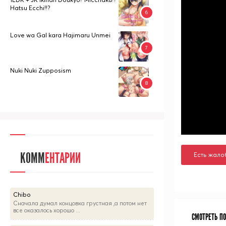
Hatsu Ecchi!!?
Love wa Gal kara Hajimaru Unmei
Nuki Nuki Zupposism
КОММ
ЕНТАРИИ
Есть жало
Chibo
Сначала думал концовка грустная ,а потом нет
все оказалось хорошо ...
СМОТРЕТЬ П