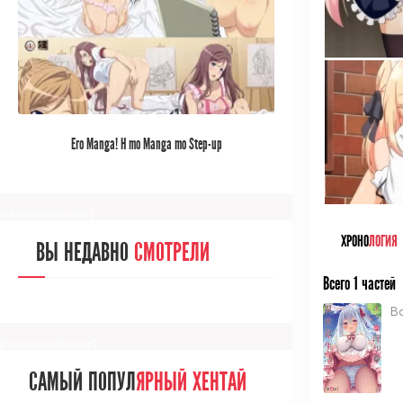
[/senpainoticeme]
САМЫЙ ПОПУЛ
ЯРНЫЙ АНИМЕ
Ero Manga! H mo Manga mo Step-up
ЗА МЕСЯЦ
[senpainoticeme]
ХРОНО
ЛОГИЯ
ВЫ НЕДАВНО
СМОТРЕЛИ
Всего 1 частей
Bo
[/senpainoticeme]
САМЫЙ ПОПУЛ
ЯРНЫЙ ХЕНТАЙ