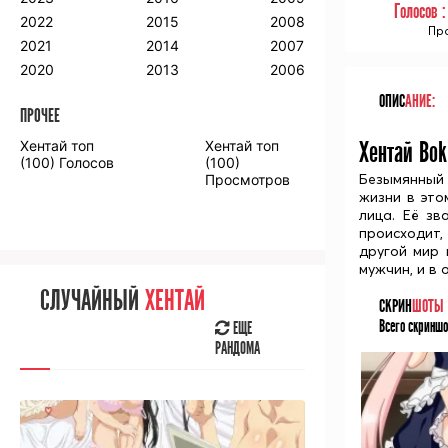
Голосов 
2018
2009
2001
2022
2015
2008
Про
2017
2008
2000
2021
2014
2007
2016
2020
2013
2006
ОПИС
АНИЕ:
ПРОЧЕЕ
ПРОЧЕЕ
Хентай топ
Хентай топ
Хентай Bok
Аниме фильмы
Аниме OVA
(100) Голосов
(100)
Безымянный 
Просмотров
жизни в это
лица. Её зв
происходит,
другой мир 
мужчин, и в
СЛУЧАЙНОЕ
АНИМЕ
СЛУЧАЙНЫЙ
ХЕНТАЙ
СКРИН
ШОТЫ
ЕЩЕ
Всего скриншо
РАНДОМА
ЕЩЕ
РАНДОМА
[senpainoticeme]
ВЫ НЕДАВНО
СМОТРЕЛИ