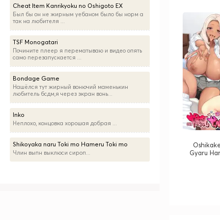
Cheat Item Kanrikyoku no Oshigoto EX
Был бы он не жирным уебаном было бы норм а
так на любителя ...
TSF Monogatari
Почините плеер я перематываю и видео опять
само перезапускается ...
Bondage Game
Нашёлся тут жирный вонючий маменькин
любитель бсдм,я через экран вонь...
Inko
Неплохо, концовка хорошая добрая ...
Shikoyaka naru Toki mo Hameru Toki mo
Oshikak
Gyaru Har
Члин выпн выклюси сироп...