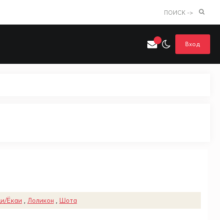
ПОИСК ->
Вход
Искать только в категории
я поиска
Аниме
Хентай
и/Ёкаи
,
Лоликон
,
Шота