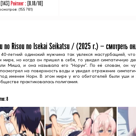
:
[
143
]
Рейтинг :
[
8.18
/10]
смотров: (155 781)
u no Risou no Isekai Seikatsu / (
2025
г.) — смотреть о
40-летний одинокий мужчина так увлекся мастурбацией, что 
м мире, но когда он пришел в себя, то увидел симпатичную 
али Миша, и она называла его “Норун”. По её словам, он чу
 посмотрел на поверхность воды и увидел отражение симпати
под именем Норн. В этом мире у его обитателей были уши и
 обществе практиковалась полигамия.
тов:
8