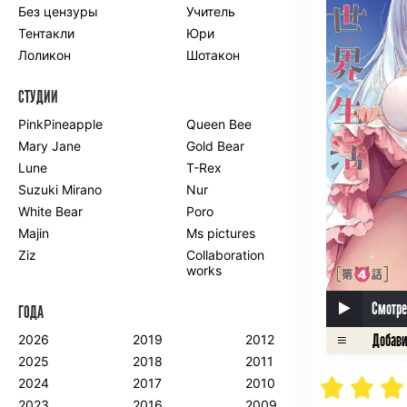
Без цензуры
Учитель
Романтика
Школа
Тентакли
Юри
Этти
Боевые
искусства
Лоликон
Шотакон
Вампиры
Военные
СТУДИИ
Гарем
Демоны
Драма
Игры
PinkPineapple
Queen Bee
Исторический
Магия
Mary Jane
Gold Bear
Фантастика
Фэнтези
Lune
T-Rex
Мистика
Попаданцы в
Suzuki Mirano
Nur
другой мир
White Bear
Poro
Хентай
Majin
Ms pictures
Ziz
Collaboration
ПО ГОДУ
works
2024
2015
2007
Смотре
ГОДА
2023
2014
2006
2022
2013
2005
2026
2019
2012
2021
2012
2004
2025
2018
2011
2020
2011
2003
2024
2017
2010
2019
2010
2002
2023
2016
2009