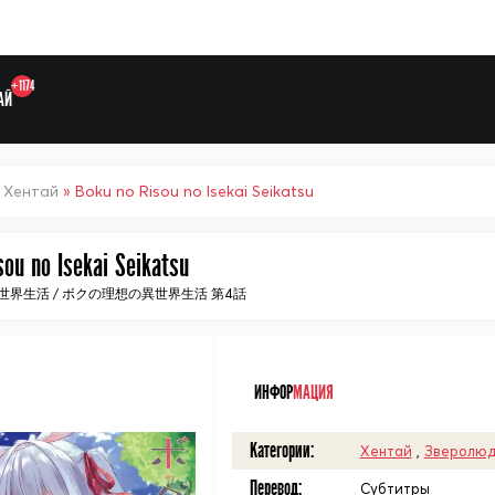
+1174
АЙ
»
Хентай
» Boku no Risou no Isekai Seikatsu
sou no Isekai Seikatsu
界生活 / ボクの理想の異世界生活 第4話
ᅠ
Выберите одну категорию дл
ИНФОР
МАЦИЯ
Категории:
Хентай
,
Зверолюд
Перевод:
Субтитры