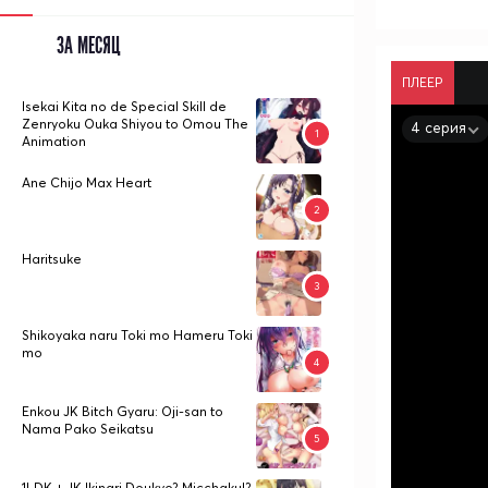
ЗА МЕСЯЦ
ПЛЕЕР
Isekai Kita no de Special Skill de
Zenryoku Ouka Shiyou to Omou The
4 серия
Animation
Ane Chijo Max Heart
Haritsuke
Shikoyaka naru Toki mo Hameru Toki
mo
Enkou JK Bitch Gyaru: Oji-san to
Nama Pako Seikatsu
1LDK + JK Ikinari Doukyo? Micchaku!?