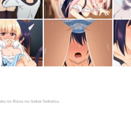
ku no Risou no Isekai Seikatsu