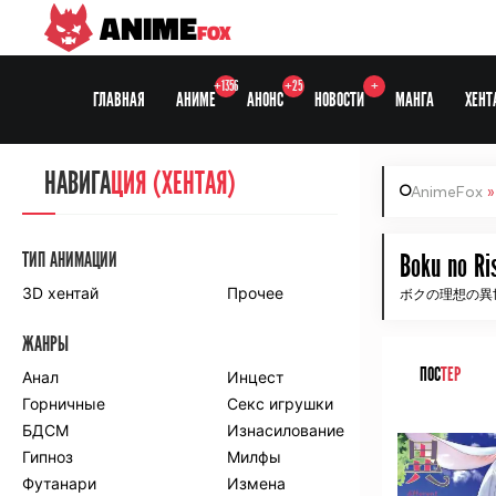
ANIME
FOX
+1356
+25
+
ГЛАВНАЯ
АНИМЕ
АНОНС
НОВОСТИ
МАНГА
ХЕНТ
НАВИГА
НАВИГА
ЦИЯ
ЦИЯ (ХЕНТАЯ)
AnimeFox
СЕЗОНЫ
ТИП АНИМАЦИИ
Boku no Ri
3D хентай
Прочее
ボクの理想の異世
ПО ПРОЕКТАМ
ЖАНРЫ
Anidub
Anilibria
ПОС
ТЕР
Animedia
Анал
Kansai studio
Инцест
Onibaku
Горничные
Shiza project
Секс игрушки
ᅠ
БДСМ
Изнасилование
ПО ЖАНРАМ
Гипноз
Милфы
Футанари
Измена
Комедия
Приключения