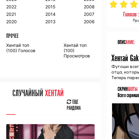
2018
2009
2001
2022
2015
2008
2017
2008
2000
Голосов 
2021
2014
2007
2016
Про
2020
2013
2006
ПРОЧЕЕ
ПРОЧЕЕ
ОПИС
АНИЕ:
Хентай топ
Хентай топ
Аниме фильмы
Аниме OVA
(100) Голосов
(100)
Просмотров
Хентай Gak
Футоши всег
отца, котор
Теперь паре
СЛУЧАЙНОЕ
АНИМЕ
СКРИН
ШОТЫ
СЛУЧАЙНЫЙ
ХЕНТАЙ
Всего скриншо
ЕЩЕ
РАНДОМА
ЕЩЕ
РАНДОМА
[senpainoticeme]
ВЫ НЕДАВНО
СМОТРЕЛИ