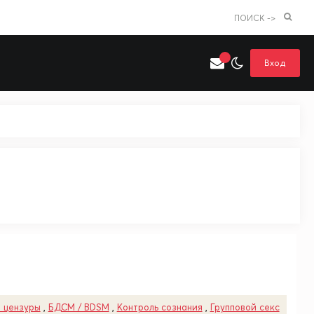
ПОИСК ->
Вход
Искать только в категории
я поиска
Аниме
Хентай
 цензуры
,
БДСМ / BDSM
,
Контроль сознания
,
Групповой секс