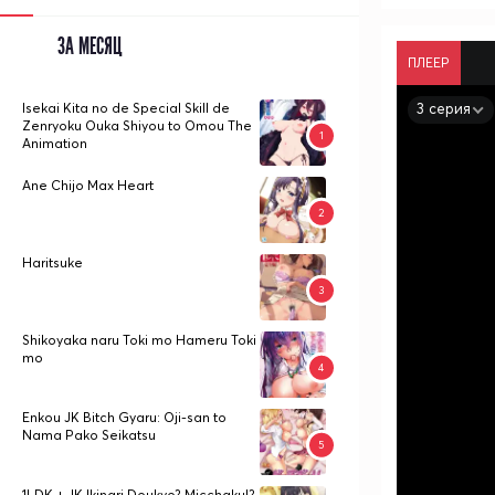
ЗА МЕСЯЦ
ПЛЕЕР
3 серия
Isekai Kita no de Special Skill de
Zenryoku Ouka Shiyou to Omou The
Animation
Ane Chijo Max Heart
Haritsuke
Shikoyaka naru Toki mo Hameru Toki
mo
Enkou JK Bitch Gyaru: Oji-san to
Nama Pako Seikatsu
1LDK + JK Ikinari Doukyo? Micchaku!?