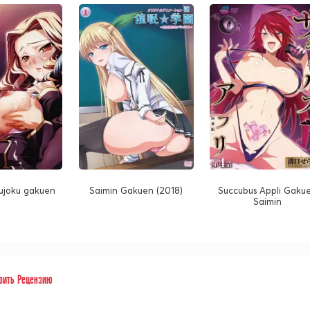
oujoku gakuen
Saimin Gakuen (2018)
Succubus Appli Gaku
Saimin
вить Рецензию