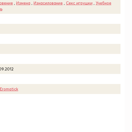
овение
,
Измена
,
Изнасилование
,
Секс игрушки
,
Учебное
ль
.09.2012
 Eromatick