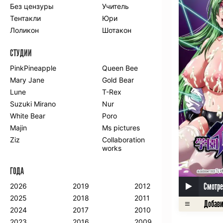
Без цензуры
Учитель
Романтика
Школа
Тентакли
Юри
Этти
Боевые
искусства
Лоликон
Шотакон
Вампиры
Военные
СТУДИИ
Гарем
Демоны
Драма
Игры
PinkPineapple
Queen Bee
Исторический
Магия
Mary Jane
Gold Bear
Фантастика
Фэнтези
Lune
T-Rex
Мистика
Попаданцы в
Suzuki Mirano
Nur
другой мир
White Bear
Poro
Хентай
Majin
Ms pictures
Ziz
Collaboration
ПО ГОДУ
works
2024
2015
2007
ГОДА
2023
2014
2006
2022
2013
2005
Смотре
2026
2019
2012
2021
2012
2004
2025
2018
2011
2020
2011
2003
2024
2017
2010
2019
2010
2002
2023
2016
2009