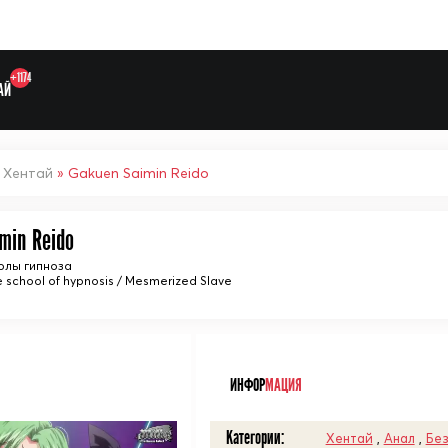
+1174
АЙ
»
Хентай
» Gakuen Saimin Reido
min Reido
Выберите одну категорию дл
олы гипноза
e school of hypnosis / Mesmerized Slave
ᅠ
ИНФОР
МАЦИЯ
Категории:
Хентай
,
Анал
,
Без