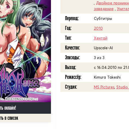
,
Двойное проникн
заведение
,
Учите
Перевод:
Субтитры
Год:
2010
Тип:
Хентай
Качество:
Upscale-AI
Эпизоды:
3 из 3
Выход:
с 16.04.2010 по 21
Режиссёр:
Kimura Takeshi
Студия:
MS Pictures
,
Studio
ть онлайн!