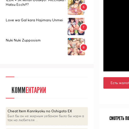
Hatsu Ecchi!!?
Love wa Gal kara Hajimaru Unmei
Nuki Nuki Zupposism
Есть жало
КОММ
ЕНТАРИИ
Cheat Item Kanrikyoku no Oshigoto EX
Был бы он не жирным уебаном было бы норм а
СМОТРЕТЬ П
так на любителя ...