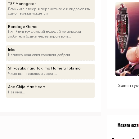
TSF Monogatari
Почините плеер я перематываю и видео опять
само перезапускается ...
Bondage Game
Нашёлся тут жирный вонючий маменькин
любитель бсдм,я через экран вонь...
Inko
Неплохо, концовка хорошая добрая ...
Shikoyaka naru Toki mo Hameru Toki mo
Члин выпн выклюси сироп...
Saimin ry
Ane Chijo Max Heart
Нет кнш...
Можете оста