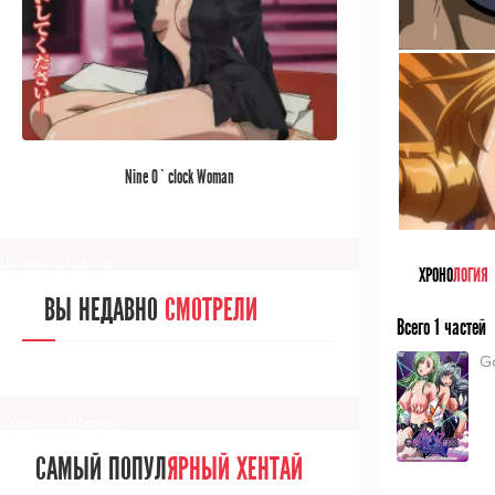
[/senpainoticeme]
САМЫЙ ПОПУЛ
ЯРНЫЙ АНИМЕ
Nine O`clock Woman
ЗА МЕСЯЦ
[senpainoticeme]
ХРОНО
ЛОГИЯ
ВЫ НЕДАВНО
СМОТРЕЛИ
Всего 1 частей
G
[/senpainoticeme]
САМЫЙ ПОПУЛ
ЯРНЫЙ ХЕНТАЙ