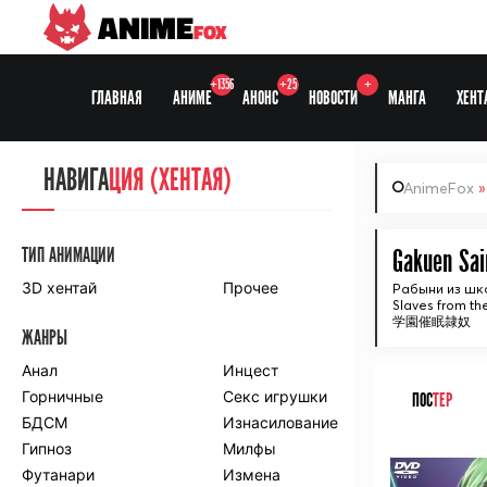
ANIME
FOX
+1356
+25
+
ГЛАВНАЯ
АНИМЕ
АНОНС
НОВОСТИ
МАНГА
ХЕНТ
НАВИГА
НАВИГА
ЦИЯ
ЦИЯ (ХЕНТАЯ)
AnimeFox
СЕЗОНЫ
ТИП АНИМАЦИИ
Gakuen Sai
3D хентай
Прочее
Рабыни из шк
Slaves from th
ПО ПРОЕКТАМ
学園催眠隷奴
ЖАНРЫ
Anidub
Anilibria
Animedia
Анал
Kansai studio
Инцест
Onibaku
Горничные
Shiza project
Секс игрушки
ПОС
ТЕР
БДСМ
Изнасилование
ПО ЖАНРАМ
Гипноз
Милфы
ᅠ
Футанари
Измена
Комедия
Приключения