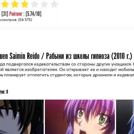
:
[
31
]
Рейтинг :
[
5.74
/10]
смотров: (56 575)
uen Saimin Reido / Рабыни из школы гипноза (
2010
г.)
да подвергался издевательствам со стороны других учащихся. 
ый является изобретателем. Он открывает ее и находит мобил
нь планирует отплатить студентам, которые дразнили и издевал
тов:
8