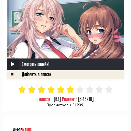
Смотреть онлайн!
Голосов :
[
63
]
Рейтинг :
[
6.43
/10]
Просмотров: (131 939)
ᅠ
ИНФОР
МАЦИЯ