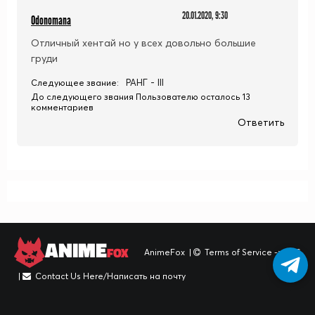
20.01.2020, 9:30
Odonomana
Отличный хентай но у всех довольно большие
груди
РАНГ - III
Следующее звание:
До следующего звания Пользователю осталось 13
комментариев
Ответить
ANIME
FOX
AnimeFox
|
Terms of Service -> TOS
|
Contact Us Here/Написать на почту