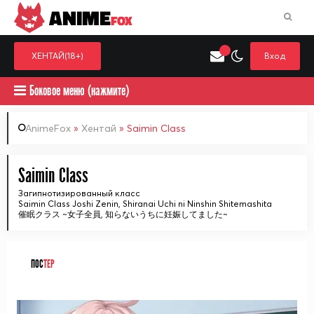
ANIME
FOX
ХЕНТАЙ(18+)
Вход
Боковое меню (нажмите)
AnimeFox
»
Хентай
» Saimin Class
Искать только в категор
Saimin Class
Выберите одну категорию для поиска
Аниме
Хент
Загипнотизированный класс
Saimin Class Joshi Zenin, Shiranai Uchi ni Ninshin Shitemashita
催眠クラス ~女子全員, 知らないうちに妊娠してました~
ПОС
ТЕР
ᅠ