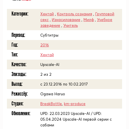
Категории:
Хентай
,
Контроль сознания
,
Групповой
секс
,
Изнасилование
,
Милф
,
Учебное
заведение
,
Учитель
Перевод:
Субтитры
Год:
2016
Тип:
Хентай
Качество:
Upscale-AI
Эпизоды:
2 из 2
Выход:
с 23.12.2016 по 10.02.2017
Режиссёр:
Ogawa Haruo
Студия:
BreakBottle
,
km-produce
Обновления:
UPD: 22.03.2023 Upscale-AI / UPD:
05.04.2024 Upscale-AI первой серии с
сабами