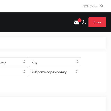
ПОИСК ->
Вход
Искать только в категории
я поиска
Аниме
Хентай
анр
Год
Выбрать сортировку