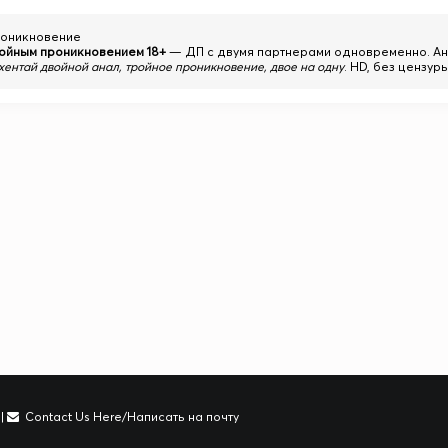
оникновение
войным проникновением 18+
— ДП с двумя партнерами одновременно. Ана
хентай двойной анал, тройное проникновение, двое на одну
. HD, без цензуры
|
Contact Us Here/Написать на почту