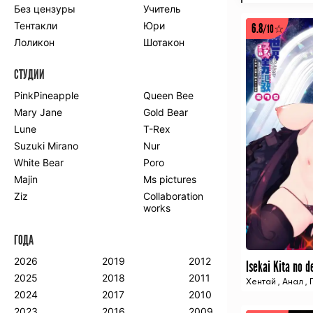
Без цензуры
Учитель
Романтика
Школа
Тентакли
Юри
6.8
Этти
Боевые
/10☆
искусства
Лоликон
Шотакон
Вампиры
Военные
СТУДИИ
Гарем
Демоны
Драма
Игры
PinkPineapple
Queen Bee
Исторический
Магия
Mary Jane
Gold Bear
Фантастика
Фэнтези
Lune
T-Rex
Мистика
Попаданцы в
Suzuki Mirano
Nur
другой мир
White Bear
Poro
Хентай
Majin
Ms pictures
Ziz
Collaboration
ПО ГОДУ
works
2024
2015
2007
ГОДА
2023
2014
2006
2022
2013
2005
2026
2019
2012
2021
2012
2004
2025
2018
2011
Хентай
,
Анал
,
2020
2011
2003
2024
2017
2010
2019
2010
2002
2023
2016
2009