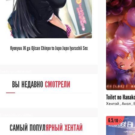
[/senpainoticeme]
САМЫЙ ПОПУЛ
ЯРНЫЙ АНИМЕ
Kyonyuu JK ga Ojisan Chinpo to Jupo Jupo Iyarashii Sex
ЗА МЕСЯЦ
Shitemasu
[senpainoticeme]
ВЫ НЕДАВНО
СМОТРЕЛИ
Хентай
,
Анал
,
[/senpainoticeme]
6.5
/10☆
САМЫЙ ПОПУЛ
ЯРНЫЙ ХЕНТАЙ