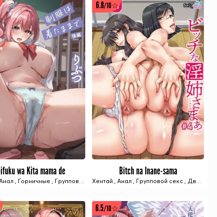
6.8
/10☆
ifuku wa Kita mama de
Bitch na Inane-sama
2 ИЗ 2 СЕРИЙ
4 ИЗ 4 СЕРИЙ
е
Анал
,
Секс игрушки
,
Горничные
,
Изнасилование
,
,
Тёмная кожа/Загар
Групповой секс
,
Секс игрушки
Хентай
,
Двойное проникновение
,
Анал
,
Групповой секс
,
,
Учебное 
Двойное проникновение
6.5
/10☆