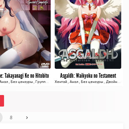
e: Takayanagi Ke no Hitobito
Asgaldh: Waikyoku no Testament
4 ИЗ 4 СЕРИЙ
3 ИЗ 3 СЕРИЙ
и
повой секс
Анал
,
Фэнтези
,
Без цензуры
,
Двойное проникновение
,
Групповой секс
Хентай
,
Двойное проникновение
,
,
Изнасилование
Анал
,
Без цензуры
,
Секс игрушки
,
Двойное проникновение
,
Измена
,
У
,
8