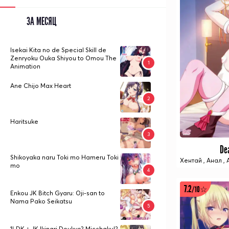
ЗА МЕСЯЦ
Isekai Kita no de Special Skill de
Zenryoku Ouka Shiyou to Omou The
Animation
Ane Chijo Max Heart
Haritsuke
De
Shikoyaka naru Toki mo Hameru Toki
Хентай
,
Анал
,
mo
7.2
/10☆
Enkou JK Bitch Gyaru: Oji-san to
Nama Pako Seikatsu
1LDK + JK Ikinari Doukyo? Micchaku!?