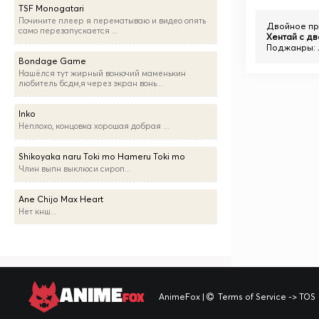
TSF Monogatari
Почините плеер я перематываю и видео опять
Двойное пр
само перезапускается ...
Хентай с д
Поджанры:
Bondage Game
Нашёлся тут жирный вонючий маменькин
любитель бсдм,я через экран вонь...
Inko
Неплохо, концовка хорошая добрая ...
Shikoyaka naru Toki mo Hameru Toki mo
Члин выпн выклюси сироп...
Ane Chijo Max Heart
Нет кнш...
ANIME
FOX
AnimeFox
|
Terms of Service -> TOS