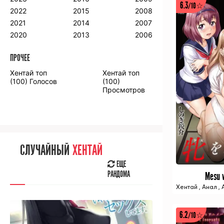
6.3
/10☆
2018
2009
2001
2022
2015
2008
2017
2008
2000
2021
2014
2007
2016
2020
2013
2006
ПРОЧЕЕ
ПРОЧЕЕ
Хентай топ
Хентай топ
Аниме фильмы
Аниме OVA
(100) Голосов
(100)
Просмотров
СЛУЧАЙНОЕ
АНИМЕ
СЛУЧАЙНЫЙ
ХЕНТАЙ
ЕЩЕ
РАНДОМА
ЕЩЕ
РАНДОМА
Mesu 
Хентай
,
Анал
,
[senpainoticeme]
ВЫ НЕДАВНО
СМОТРЕЛИ
6.2
/10☆