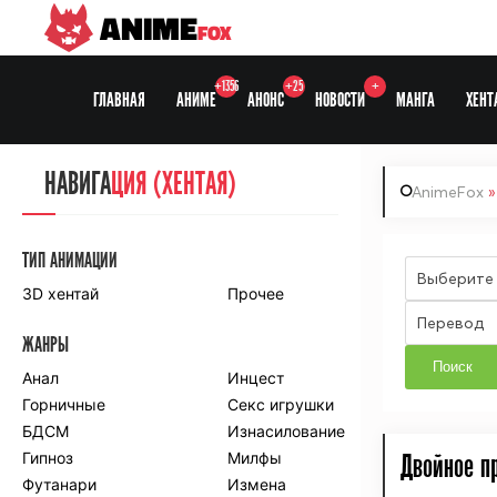
ANIME
FOX
+1356
+25
+
ГЛАВНАЯ
АНИМЕ
АНОНС
НОВОСТИ
МАНГА
ХЕНТ
НАВИГА
НАВИГА
ЦИЯ
ЦИЯ (ХЕНТАЯ)
AnimeFox
СЕЗОНЫ
ТИП АНИМАЦИИ
Выберите
3D хентай
Прочее
ПО ПРОЕКТАМ
Перевод
ЖАНРЫ
Anidub
Anilibria
Animedia
Анал
Kansai studio
Инцест
Onibaku
Горничные
Shiza project
Секс игрушки
БДСМ
Изнасилование
ПО ЖАНРАМ
Гипноз
Милфы
Двойное п
Футанари
Измена
Комедия
Приключения