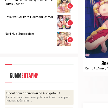
Hatsu Ecchi!!?
Love wa Gal kara Hajimaru Unmei
Nuki Nuki Zupposism
Shak
Хентай
,
Анал
,
КОММ
ЕНТАРИИ
Cheat Item Kanrikyoku no Oshigoto EX
Был бы он не жирным уебаном было бы норм а
так на любителя ...