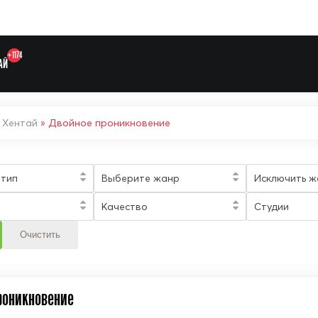
+1174
АЙ
»
Хентай
» Двойное проникновение
Выберите одну категорию дл
 тип
Выберите жанр
Исключить ж
Качество
Студии
роникновение