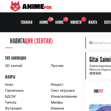
ANIME
FOX
+1356
+25
+
ГЛАВНАЯ
АНИМЕ
АНОНС
НОВОСТИ
МАНГА
ХЕНТ
НАВИГА
НАВИГА
ЦИЯ
ЦИЯ (ХЕНТАЯ)
AnimeFox
СЕЗОНЫ
ТИП АНИМАЦИИ
Gitai Saimi
3D хентай
Прочее
Замаскирован
Mimicry Hypno
ПО ПРОЕКТАМ
擬態催眠
ЖАНРЫ
Anidub
Anilibria
Animedia
Анал
Kansai studio
Инцест
Onibaku
Горничные
Shiza project
Секс игрушки
ПОС
ТЕР
БДСМ
Изнасилование
ПО ЖАНРАМ
Гипноз
Милфы
ᅠ
Футанари
Измена
Комедия
Приключения