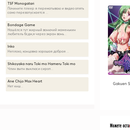
TSF Monogatari
Почините плеер я перематываю и видео опять
само перезапускается ...
Bondage Game
Нашёлся тут жирный вонючий маменькин
любитель бсдм,я через экран вонь...
Inko
Неплохо, концовка хорошая добрая ...
Shikoyaka naru Toki mo Hameru Toki mo
Члин выпн выклюси сироп...
Ane Chijo Max Heart
Gakuen S
Нет кнш...
Можете оста