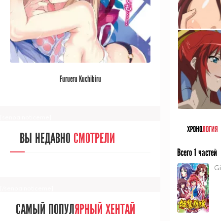
[/senpainoticeme]
САМЫЙ ПОПУЛ
ЯРНЫЙ АНИМЕ
Furueru Kuchibiru
ЗА МЕСЯЦ
[senpainoticeme]
ХРОНО
ЛОГИЯ
ВЫ НЕДАВНО
СМОТРЕЛИ
Всего 1 частей
Gi
[/senpainoticeme]
САМЫЙ ПОПУЛ
ЯРНЫЙ ХЕНТАЙ