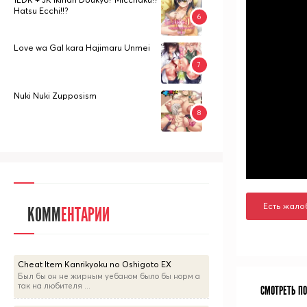
Hatsu Ecchi!!?
Love wa Gal kara Hajimaru Unmei
Nuki Nuki Zupposism
Есть жало
КОММ
ЕНТАРИИ
Cheat Item Kanrikyoku no Oshigoto EX
Был бы он не жирным уебаном было бы норм а
так на любителя ...
СМОТРЕТЬ П