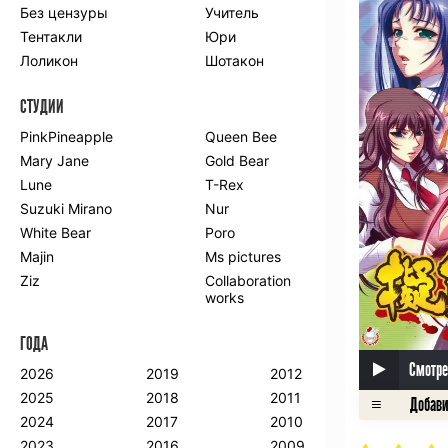
Без цензуры
Учитель
Романтика
Школа
Тентакли
Юри
Этти
Боевые
искусства
Лоликон
Шотакон
Вампиры
Военные
СТУДИИ
Гарем
Демоны
Драма
Игры
PinkPineapple
Queen Bee
Исторический
Магия
Mary Jane
Gold Bear
Фантастика
Фэнтези
Lune
T-Rex
Мистика
Попаданцы в
Suzuki Mirano
Nur
другой мир
White Bear
Poro
Хентай
Majin
Ms pictures
Ziz
Collaboration
ПО ГОДУ
works
2024
2015
2007
ГОДА
2023
2014
2006
2022
2013
2005
Смотре
2026
2019
2012
2021
2012
2004
2025
2018
2011
2020
2011
2003
2024
2017
2010
2019
2010
2002
2023
2016
2009