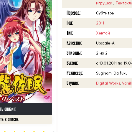
игрушки
,
Тентакл
Перевод:
Субтитры
Год:
2011
Тип:
Хентай
Качество:
Upscale-AI
Эпизоды:
2 из 2
Выход:
с 13.01.2011 по 19.0
Режиссёр:
Suginami Daifuku
Студия:
Digital Works
,
Vanil
ть онлайн!