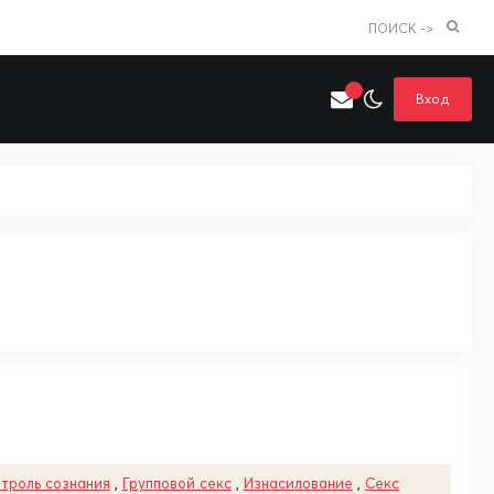
ПОИСК ->
Вход
Искать только в категории
я поиска
Аниме
Хентай
троль сознания
,
Групповой секс
,
Изнасилование
,
Секс