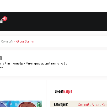
+1174
АЙ
»
Хентай
» Gitai Saimin
n
Выберите одну категорию дл
ный гипнотизёр / Мимикрирующий гипнотизёр
sis
ᅠ
ИНФОР
МАЦИЯ
Категории:
Хентай
,
Анал
,
Кон