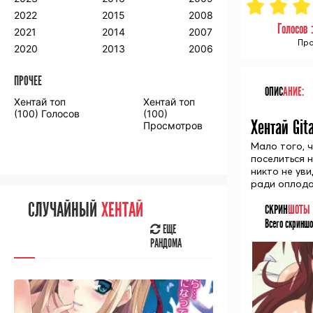
2018
2009
2001
2022
2015
2008
Голосов 
2017
2008
2000
2021
2014
2007
Про
2016
2020
2013
2006
ПРОЧЕЕ
ПРОЧЕЕ
ОПИС
АНИЕ:
Хентай топ
Хентай топ
Аниме фильмы
Аниме OVA
(100) Голосов
(100)
Хентай Git
Просмотров
Мало того, 
поселиться н
никто не уви
ради оплодо
СЛУЧАЙНОЕ
АНИМЕ
СЛУЧАЙНЫЙ
ХЕНТАЙ
СКРИН
ШОТЫ
ЕЩЕ
Всего скриншо
РАНДОМА
ЕЩЕ
РАНДОМА
[senpainoticeme]
ВЫ НЕДАВНО
СМОТРЕЛИ