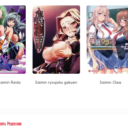
aimin Reido
Saimin ryoujoku gakuen
Saimin Class
вить Рецензию