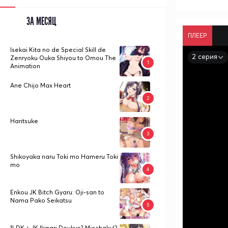
ЗА МЕСЯЦ
ПЛЕЕР
Isekai Kita no de Special Skill de
2 серия
Zenryoku Ouka Shiyou to Omou The
Animation
Ane Chijo Max Heart
Haritsuke
Shikoyaka naru Toki mo Hameru Toki
mo
Enkou JK Bitch Gyaru: Oji-san to
Nama Pako Seikatsu
1LDK + JK Ikinari Doukyo? Micchaku!?