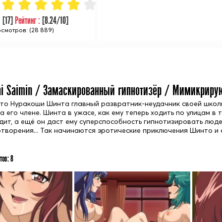
:
[
17
]
Рейтинг :
[
8.24
/10]
смотров: (28 889)
ai Saimin / Замаскированный гипнотизёр / Мимикриру
что Нуракоши Шинта главный развратник-неудачник своей школ
а его члене. Шинта в ужасе, как ему теперь ходить по улицам в
дит, а ещё он даст ему суперспособность гипнотизировать людей
творения... Так начинаются эротические приключения Шинто и 
тов:
8