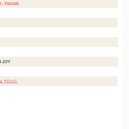
и
,
Учитель
4.2011
la
,
Y.O.U.C.