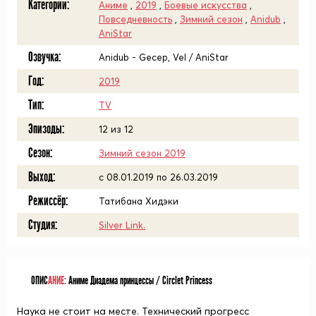
Категории:
Аниме
,
2019
,
Боевые искусства
,
Повседневность
,
Зимний сезон
,
Anidub
,
AniStar
Озвучка:
Anidub - Gecep, Vel / AniStar
Год:
2019
Тип:
TV
Эпизоды:
12 из 12
Сезон:
Зимний сезон 2019
Выход:
c 08.01.2019 по 26.03.2019
Режиссёр:
Татибана Хидэки
Студия:
Silver Link.
ОПИС
АНИЕ:
Аниме Диадема принцессы / Circlet Princess
Наука не стоит на месте. Технический прогресс