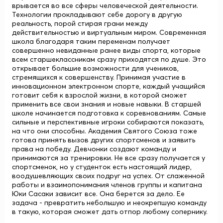
врывается во все сферы человеческой деятельности.
Технологии прокладывают себе дорогу в другую
реальность, порой стирая грани между
действительностью и виртуальным миром. Современная
школа благодаря таким переменам получает
совершенно невиданные ранее виды спорта, которые
всем старшеклассникам сразу приходятся по душе. Это
открывает большие возможности для учеников,
стремящихся к совершенству. Принимая участие в
инновационном электронном спорте, каждый учащийся
готовит себя к взрослой жизни, в которой сможет
применить все свои знания и новые навыки. В старшей
школе начинается подготовка к соревнованиям. Самые
сильные и перспективные игроки собираются показать,
на что они способны. Академия Святого Союза тоже
готова принять вызов других спортсменов и заявить
права на победу. Девчонки создают команду и
принимаются за тренировки. Не все сразу получается у
спортсменок, но у студенток есть настоящий лидер,
воодушевляющих своих подруг на успех. От слаженной
работы и взаимопонимания членов группы и капитана
Юки Сасаки зависит все. Она берется за дело. Ее
задача - превратить небольшую и неокрепшую команду
в такую, которая сможет дать отпор любому сопернику.