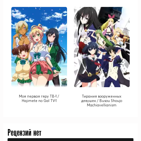
mo Omaera ga Warui!
Моя первая гяру ТВ-1 /
Тирания вооруженных
Hajimete no Gal TV-1
девушек / Busou Shoujo
Machiavellianism
Рецензий нет