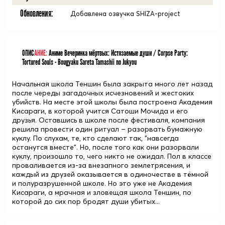
Обновления:
Добавлена озвучка SHIZA-project
ОПИС
АНИЕ:
Аниме Вечеринка мёртвых: Истязаемые души / Corpse Party:
Tortured Souls - Bougyaku Sareta Tamashii no Jukyou
Начальная школа Теншин была закрыта много лет назад
после череды загадочных исчезновений и жестоких
убийств. На месте этой школы была построена Академия
Кисараги, в которой учится Сатоши Мочида и его
друзья. Оставшись в школе после фестиваля, компания
решила провести один ритуал – разорвать бумажную
куклу. По слухам, те, кто сделают так, "навсегда
останутся вместе". Но, после того как они разорвали
куклу, произошло то, чего никто не ожидал. Пол в классе
проваливается из-за внезапного землетрясения, и
каждый из друзей оказывается в одиночестве в тёмной
и полуразрушенной школе. Но это уже не Академия
Кисараги, а мрачная и зловещая школа Теншин, по
которой до сих пор бродят души убитых...