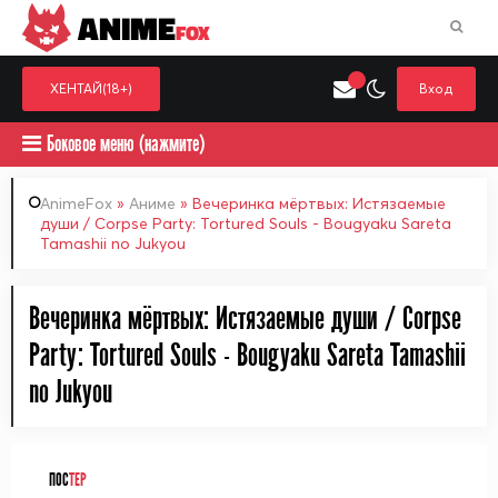
ANIME
FOX
ХЕНТАЙ(18+)
Вход
Боковое меню (нажмите)
AnimeFox
»
Аниме
» Вечеринка мёртвых: Истязаемые
души / Corpse Party: Tortured Souls - Bougyaku Sareta
Tamashii no Jukyou
Искать только в категор
Выберите одну категорию для поиска
Аниме
Хент
Вечеринка мёртвых: Истязаемые души / Corpse
Party: Tortured Souls - Bougyaku Sareta Tamashii
no Jukyou
ПОС
ТЕР