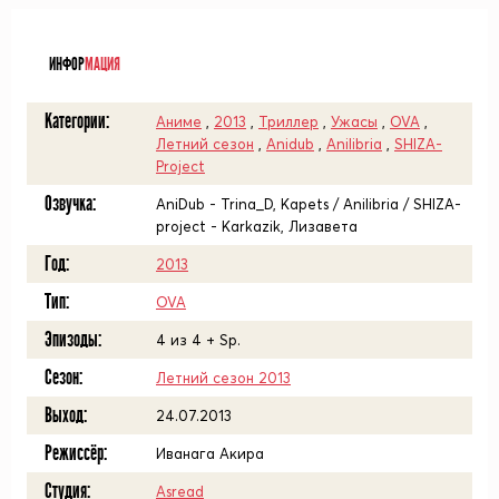
ᅠ
ИНФОР
МАЦИЯ
Категории:
Аниме
,
2013
,
Триллер
,
Ужасы
,
OVA
,
Летний сезон
,
Anidub
,
Anilibria
,
SHIZA-
Project
Озвучка:
AniDub - Trina_D, Kapets / Anilibria / SHIZA-
project - Karkazik, Лизавета
Год:
2013
Тип:
OVA
Эпизоды:
4 из 4 + Sp.
Сезон:
Летний сезон 2013
Выход:
24.07.2013
Режиссёр:
Иванага Акира
Студия:
Asread