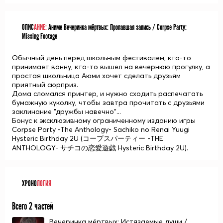
ОПИС
АНИЕ:
Аниме Вечеринка мёртвых: Пропавшая запись / Corpse Party:
Missing Footage
Обычный день перед школьным фестивалем, кто-то
принимает ванну, кто-то вышел на вечернюю прогулку, а
простая школьница Аюми хочет сделать друзьям
приятный сюрприз.
Дома сломался принтер, и нужно сходить распечатать
бумажную куколку, чтобы завтра прочитать с друзьями
заклинание "дружбы навечно"...
Бонус к эксклюзивному ограниченному изданию игры
Corpse Party -The Anthology- Sachiko no Renai Yuugi
Hysteric Birthday 2U (コープスパーティー -THE
ANTHOLOGY- サチコの恋愛遊戯 Hysteric Birthday 2U).
ХРОНО
ЛОГИЯ
Всего 2 частей
Вечеринка мёртвых: Истязаемые души /