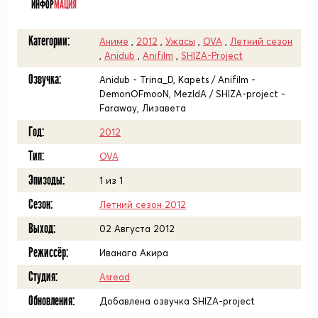
ИНФОР
МАЦИЯ
Категории:
Аниме
,
2012
,
Ужасы
,
OVA
,
Летний сезон
,
Anidub
,
Anifilm
,
SHIZA-Project
Озвучка:
Anidub - Trina_D, Kapets / Anifilm -
DemonOFmooN, MezIdA / SHIZA-project -
Faraway, Лизавета
Год:
2012
Тип:
OVA
Эпизоды:
1 из 1
Сезон:
Летний сезон 2012
Выход:
02 Августа 2012
Режиссёр:
Иванага Акира
Студия:
Asread
Обновления:
Добавлена озвучка SHIZA-project