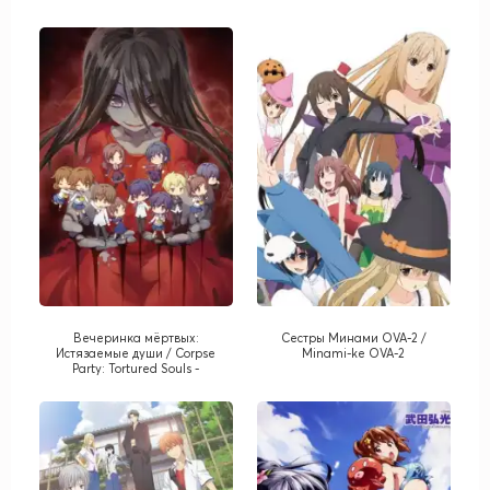
Вечеринка мёртвых:
Сестры Минами OVA-2 /
Истязаемые души / Corpse
Minami-ke OVA-2
Party: Tortured Souls -
Bougyaku Sareta Tamashii no
Jukyou