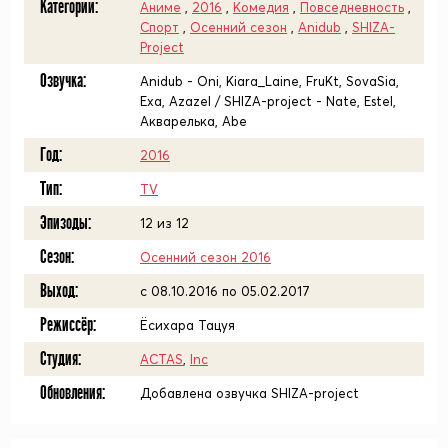
Категории:
Аниме
,
2016
,
Комедия
,
Повседневность
,
Спорт
,
Осенний сезон
,
Anidub
,
SHIZA-
Project
Озвучка:
Anidub - Oni, Kiara_Laine, FruKt, SovaSia,
Еха, Azazel / SHIZA-project - Nate, Estel,
Акварелька, Abe
Год:
2016
Тип:
TV
Эпизоды:
12 из 12
Сезон:
Осенний сезон 2016
Выход:
c 08.10.2016 по 05.02.2017
Режиссёр:
Ёсихара Тацуя
Студия:
ACTAS
,
Inc
Обновления:
Добавлена озвучка SHIZA-project