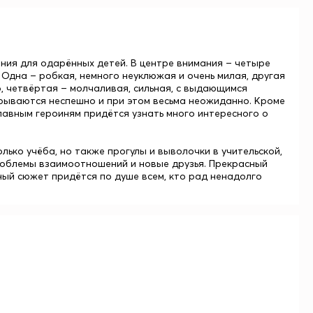
ения для одарённых детей. В центре внимания – четыре
 Одна – робкая, немного неуклюжая и очень милая, другая
р, четвёртая – молчаливая, сильная, с выдающимся
крываются неспешно и при этом весьма неожиданно. Кроме
лавным героиням придётся узнать много интересного о
лько учёба, но также прогулы и выволочки в учительской,
проблемы взаимоотношений и новые друзья. Прекрасный
ный сюжет придётся по душе всем, кто рад ненадолго