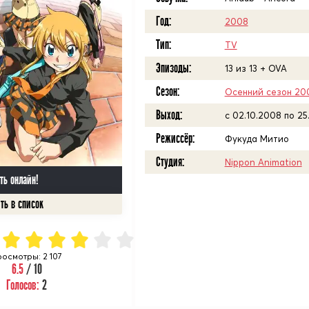
Год:
2008
Тип:
TV
Эпизоды:
13 из 13 + OVA
Сезон:
Осенний сезон 20
Выход:
c 02.10.2008 по 25
Режиссёр:
Фукуда Митио
Студия:
Nippon Animation
ть онлайн!
росмотры: 2 107
6.5
/ 10
Голосов:
2