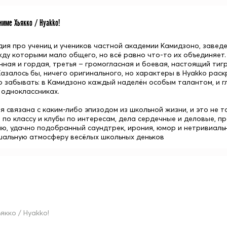
име Хьякко / Hyakko!
дия про учениц и учеников частной академии Камидзоно, завед
жду которыми мало общего, но всё равно что-то их объединяет.
нная и гордая, третья – громогласная и боевая, настоящий тиг
Казалось бы, ничего оригинального, но характеры в Hyakko рас
до забывать: в Камидзоно каждый наделён особым талантом, и г
 одноклассниках.
 связана с каким-либо эпизодом из школьной жизни, и это не то
 по классу и клубы по интересам, дела сердечные и деловые, 
йю, удачно подобранный саундтрек, ирония, юмор и нетривиаль
 шальную атмосферу весёлых школьных деньков
якко / Hyakko!