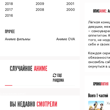
2018
2009
2001
2017
2008
2000
ОПИС
АНИЕ:
Ан
2016
Лёгкая коме
девушки, ме
– самоувере
ПРОЧЕЕ
аппетитом. 
Аниме фильмы
Аниме OVA
того, не на
себе и своих
Каждая серия
обязанности
ансамбль сэ
окунуться в
СЛУЧАЙНОЕ
АНИМЕ
ЕЩЕ
РАНДОМА
ХРОНО
ЛОГИЯ
[senpainoticeme]
Всего 1 частей
ВЫ НЕДАВНО
СМОТРЕЛИ
Хь