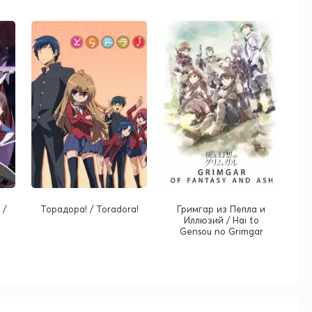
 /
Торадора! / Toradora!
Гримгар из Пепла и
Иллюзий / Hai to
Gensou no Grimgar