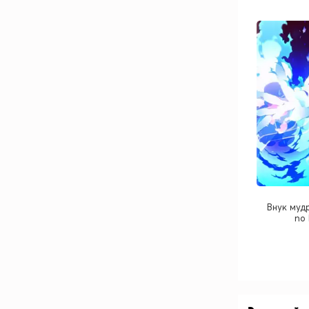
Внук муд
no