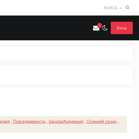
ПОИСК ->
Вход
Искать только в категории
я поиска
Аниме
Хентай
едия
,
Повседневность
,
Школа/Академия
,
Осенний сезон
,