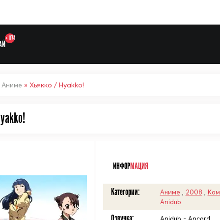
+1174
АЙ
»
Аниме
» Хьякко / Hyakko!
yakko!
Выберите одну категорию дл
ᅠ
ИНФОР
МАЦИЯ
Категории:
Аниме
,
2008
,
Ком
Anidub
Озвучка:
Anidub - Ancord