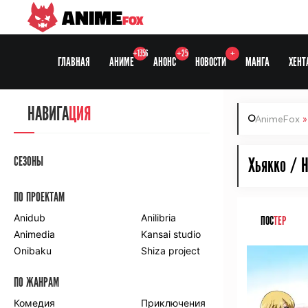
ANIME
FOX
+1356
+25
+
ГЛАВНАЯ
АНИМЕ
АНОНС
НОВОСТИ
МАНГА
ХЕНТ
НАВИГА
ЦИЯ
AnimeFox
СЕЗОНЫ
Хьякко / H
ПО ПРОЕКТАМ
Anidub
Anilibria
ПОС
ТЕР
Animedia
Kansai studio
Onibaku
Shiza project
ПО ЖАНРАМ
Комедия
Приключения