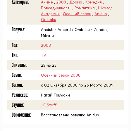
Категории:
Аниме
,
2008
,
Драма
,
Комедия
,
Повседневность
,
Романтика
,
Школа/
Академия
,
Осенний сезон
,
Anidub
,
Onibaku
Озвучка:
Anidub - Ancord / Onibaku - Zendos,
Milirina
Год:
2008
Тип:
TV
Эпизоды:
25 из 25
Сезон:
Осенний сезон 2008
Выход:
c 02 Октября 2008 по 26 Марта 2009
Режиссёр:
Нагай Тацуюки
Студия:
J.C.Staff
Обновления:
Восстановлена озвучка Anidub