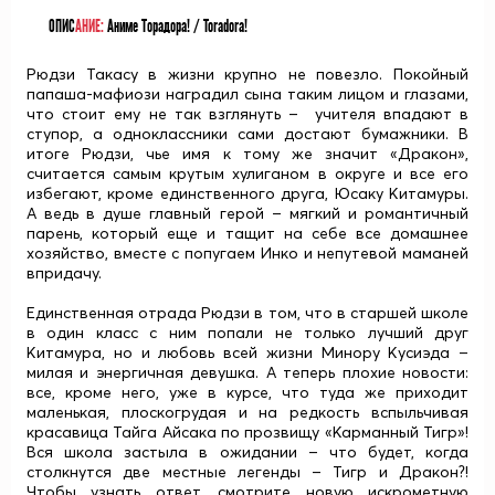
ОПИС
АНИЕ:
Аниме Торадора! / Toradora!
Рюдзи Такасу в жизни крупно не повезло. Покойный
папаша-мафиози наградил сына таким лицом и глазами,
что стоит ему не так взглянуть – учителя впадают в
ступор, а одноклассники сами достают бумажники. В
итоге Рюдзи, чье имя к тому же значит «Дракон»,
считается самым крутым хулиганом в округе и все его
избегают, кроме единственного друга, Юсаку Китамуры.
А ведь в душе главный герой – мягкий и романтичный
парень, который еще и тащит на себе все домашнее
хозяйство, вместе с попугаем Инко и непутевой маманей
впридачу.
Единственная отрада Рюдзи в том, что в старшей школе
в один класс с ним попали не только лучший друг
Китамура, но и любовь всей жизни Минору Кусиэда –
милая и энергичная девушка. А теперь плохие новости:
все, кроме него, уже в курсе, что туда же приходит
маленькая, плоскогрудая и на редкость вспыльчивая
красавица Тайга Айсака по прозвищу «Карманный Тигр»!
Вся школа застыла в ожидании – что будет, когда
столкнутся две местные легенды – Тигр и Дракон?!
Чтобы узнать ответ, смотрите новую искрометную