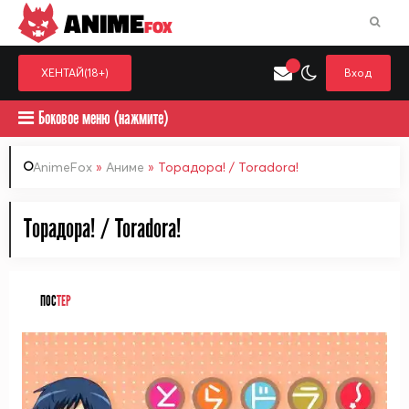
ANIME
FOX
ХЕНТАЙ(18+)
Вход
Боковое меню (нажмите)
AnimeFox
»
Аниме
» Торадора! / Toradora!
Искать только в категор
Торадора! / Toradora!
Выберите одну категорию для поиска
Аниме
Хент
ПОС
ТЕР