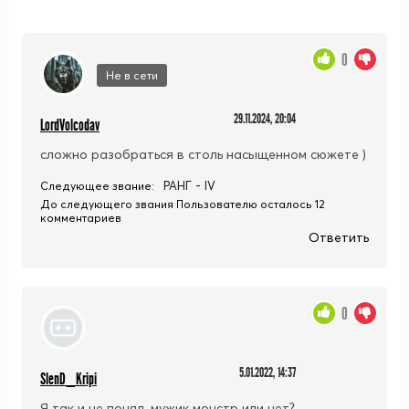
0
Не в сети
29.11.2024, 20:04
LordVolcodav
сложно разобраться в столь насыщенном сюжете )
РАНГ - IV
Следующее звание:
До следующего звания Пользователю осталось 12
комментариев
Ответить
0
5.01.2022, 14:37
SlenD_Kripi
Я так и не понял, мужик монстр или нет?