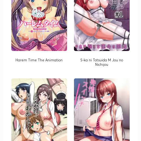
Harem Time The Animation
S-ka ni Totsuida M Jou no
Nichijou