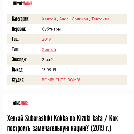
ИНФОР
МАЦИЯ
Категории:
Хентай
,
Анал
,
Лоликон
,
Тентакли
Перевод:
Субтитры
Год:
2019
Тип:
Хентай
Эпизоды:
2 из 2
Выход:
13.09.19
Студия:
BOMB! CUTE! BOMB!
ОПИС
АНИЕ:
Хентай Subarashiki Kokka no Kizuki-kata / Как
построить замечательную нацию? (
2019
г.) —