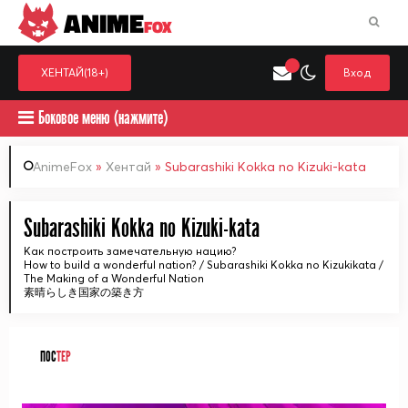
ANIME
FOX
ХЕНТАЙ(18+)
Вход
Боковое меню (нажмите)
AnimeFox
»
Хентай
» Subarashiki Kokka no Kizuki-kata
Искать только в категор
Subarashiki Kokka no Kizuki-kata
Выберите одну категорию для поиска
Аниме
Хент
Как построить замечательную нацию?
How to build a wonderful nation? / Subarashiki Kokka no Kizukikata /
The Making of a Wonderful Nation
素晴らしき国家の築き方
ПОС
ТЕР
ᅠ