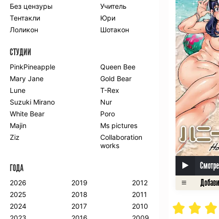
Без цензуры
Учитель
Романтика
Школа
Тентакли
Юри
Этти
Боевые
искусства
Лоликон
Шотакон
Вампиры
Военные
СТУДИИ
Гарем
Демоны
Драма
Игры
PinkPineapple
Queen Bee
Исторический
Магия
Mary Jane
Gold Bear
Фантастика
Фэнтези
Lune
T-Rex
Мистика
Попаданцы в
Suzuki Mirano
Nur
другой мир
White Bear
Poro
Хентай
Majin
Ms pictures
Ziz
Collaboration
ПО ГОДУ
works
2024
2015
2007
Смотре
ГОДА
2023
2014
2006
2022
2013
2005
2026
2019
2012
2021
2012
2004
2025
2018
2011
2020
2011
2003
2024
2017
2010
2019
2010
2002
2023
2016
2009