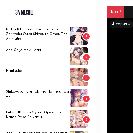
ЗА МЕСЯЦ
ПЛЕЕР
4 серия
Isekai Kita no de Special Skill de
Zenryoku Ouka Shiyou to Omou The
Animation
Ane Chijo Max Heart
Haritsuke
Shikoyaka naru Toki mo Hameru Toki
mo
Enkou JK Bitch Gyaru: Oji-san to
Nama Pako Seikatsu
1LDK + JK Ikinari Doukyo? Micchaku!?