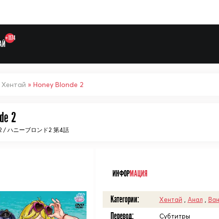
+1174
АЙ
»
Хентай
» Honey Blonde 2
de 2
Выберите одну категорию дл
 / ハニーブロンド2 第4話
ᅠ
ИНФОР
МАЦИЯ
Категории:
Хентай
,
Анал
,
Ван
Перевод:
Субтитры