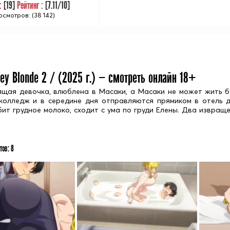
 :
[
19
]
Рейтинг :
[
7.11
/10]
смотров: (38 142)
ey Blonde 2 / (
2025
г.) — смотреть онлайн 18+
ящая девочка, влюблена в Масаки, а Масаки не может жить б
колледж и в середине дня отправляются прямиком в отель д
ит грудное молоко, сходит с ума по груди Елены. Два извращ
тов:
8