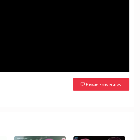
Режим кинотеатра
м