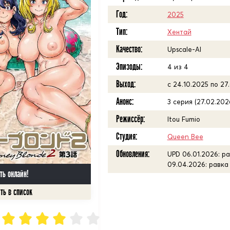
Год:
2025
Тип:
Хентай
Качество:
Upscale-AI
Эпизоды:
4 из 4
Выход:
с 24.10.2025 по 27
Анонс:
3 серия (27.02.202
Режиссёр:
Itou Fumio
Студия:
Queen Bee
Обновления:
UPD 06.01.2026: ра
09.04.2026: равка
ть онлайн!