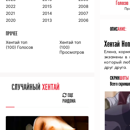
Голосов
2018
2009
2001
2022
2015
2008
Про
2017
2008
2000
2021
2014
2007
2016
2020
2013
2006
ОПИС
АНИЕ:
ПРОЧЕЕ
ПРОЧЕЕ
Хентай Hon
Хентай топ
Хентай топ
Аниме фильмы
Аниме OVA
(100) Голосов
(100)
Елена, корм
Просмотров
экзамены в 
который люб
друг друга.
СКРИН
ШОТЫ
СЛУЧАЙНОЕ
АНИМЕ
Всего скриншо
СЛУЧАЙНЫЙ
ХЕНТАЙ
ЕЩЕ
РАНДОМА
ЕЩЕ
РАНДОМА
[senpainoticeme]
ВЫ НЕДАВНО
СМОТРЕЛИ