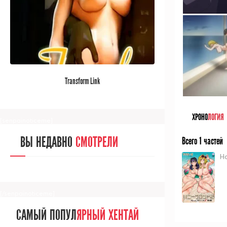
[/senpainoticeme]
САМЫЙ ПОПУЛ
ЯРНЫЙ АНИМЕ
Transform Link
ЗА МЕСЯЦ
ХРОНО
ЛОГИЯ
[senpainoticeme]
ВЫ НЕДАВНО
СМОТРЕЛИ
Всего 1 частей
H
[/senpainoticeme]
САМЫЙ ПОПУЛ
ЯРНЫЙ ХЕНТАЙ