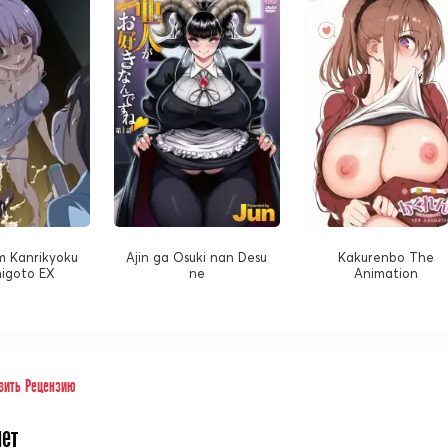
m Kanrikyoku
Ajin ga Osuki nan Desu
Kakurenbo The
igoto EX
ne
Animation
вить Рецензию
нет