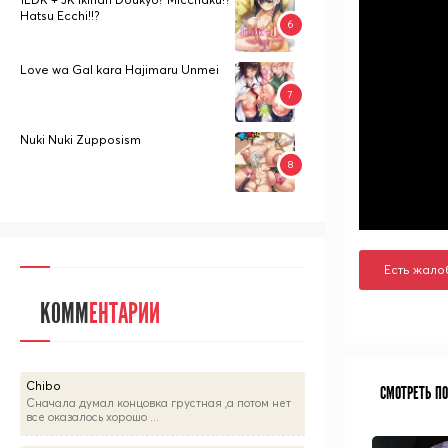
Hatsu Ecchi!!?
Love wa Gal kara Hajimaru Unmei
Nuki Nuki Zupposism
Есть жало
КОММ
ЕНТАРИИ
Chibo
СМОТРЕТЬ П
Сначала думал концовка грустная ,а потом нет
все оказалось хорошо ...