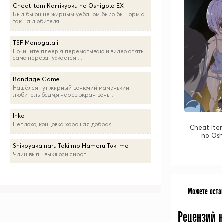
Cheat Item Kanrikyoku no Oshigoto EX
Был бы он не жирным уебаном было бы норм а
так на любителя ...
TSF Monogatari
Почините плеер я перематываю и видео опять
само перезапускается ...
Bondage Game
Нашёлся тут жирный вонючий маменькин
любитель бсдм,я через экран вонь...
Inko
Неплохо, концовка хорошая добрая ...
Cheat Ite
no Osh
Shikoyaka naru Toki mo Hameru Toki mo
Члин выпн выклюси сироп...
Можете оста
Рецензий 