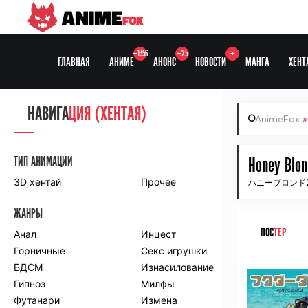
ANIME
FOX
+1356
+25
+
ГЛАВНАЯ
АНИМЕ
АНОНС
НОВОСТИ
МАНГА
ХЕНТ
НАВИГА
НАВИГА
ЦИЯ
ЦИЯ (ХЕНТАЯ)
AnimeFox
СЕЗОНЫ
ТИП АНИМАЦИИ
Honey Blon
3D хентай
Прочее
ハニーブロンド2
ПО ПРОЕКТАМ
ЖАНРЫ
Anidub
Anilibria
ПОС
ТЕР
Animedia
Анал
Kansai studio
Инцест
Onibaku
Горничные
Shiza project
Секс игрушки
ᅠ
БДСМ
Изнасилование
ПО ЖАНРАМ
Гипноз
Милфы
Футанари
Измена
Комедия
Приключения