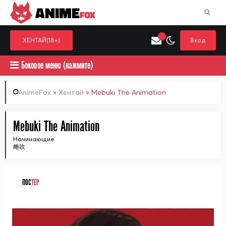
ANIME
FOX
ХЕНТАЙ(18+)
Вход
Боковое меню (нажмите)
AnimeFox
»
Хентай
» Mebuki The Animation
Искать только в категор
Mebuki The Animation
Выберите одну категорию для поиска
Аниме
Хент
Начинающие
雌吹
ПОС
ТЕР
ᅠ