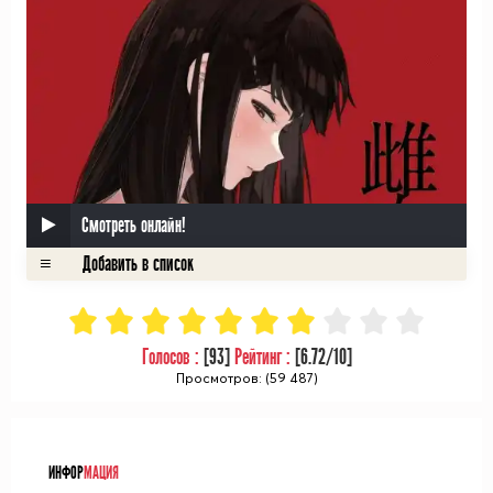
Смотреть онлайн!
Голосов :
[
93
]
Рейтинг :
[
6.72
/10]
Просмотров: (59 487)
ᅠ
ИНФОР
МАЦИЯ