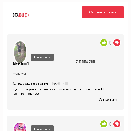
Оставить отзыв
ОТЗ
ЫВЫ (3)
0
Не в сети
21.10.2024, 21:01
Alexstorm1
Норма
РАНГ - III
Следующее звание:
До следующего звания Пользователю осталось 13
комментариев
Ответить
0
Не в сети