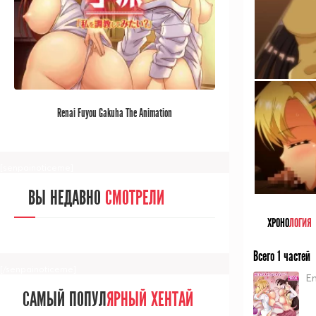
[/senpainoticeme]
САМЫЙ ПОПУЛ
ЯРНЫЙ АНИМЕ
Renai Fuyou Gakuha The Animation
ЗА МЕСЯЦ
[senpainoticeme]
ВЫ НЕДАВНО
СМОТРЕЛИ
ХРОНО
ЛОГИЯ
Всего 1 частей
[/senpainoticeme]
E
САМЫЙ ПОПУЛ
ЯРНЫЙ ХЕНТАЙ