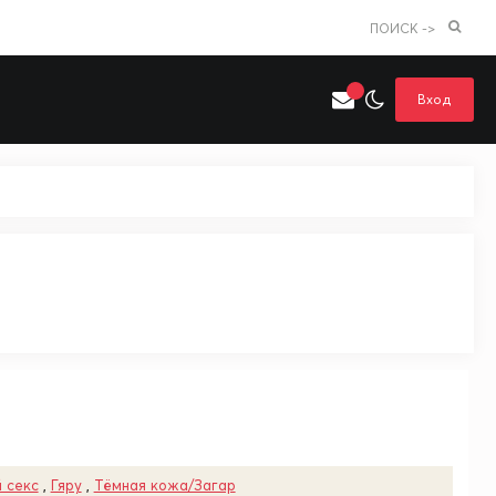
ПОИСК ->
Вход
Искать только в категории
я поиска
Аниме
Хентай
 секс
,
Гяру
,
Тёмная кожа/Загар