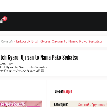
+1174
АЙ
»
Хентай
» Enkou JK Bitch Gyaru: Oji-san to Nama Pako Seikatsu
itch Gyaru: Oji-san to Nama Pako Seikatsu
Выберите одну категорию дл
шек гяру
 Gal Ojisan to Namapako Seikatsu
ッチギャル オジサンとなまパコ性活
ᅠ
ИНФОР
МАЦИЯ
Категории:
Хентай
,
Групповой