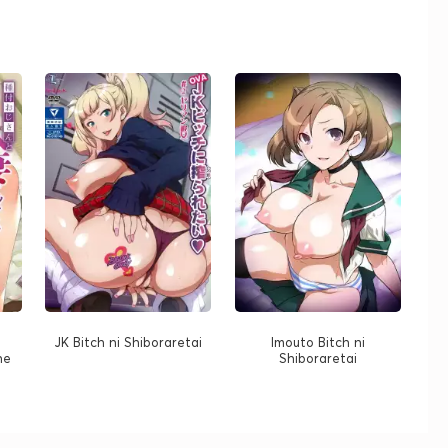
o
JK Bitch ni Shiboraretai
Imouto Bitch ni
he
Shiboraretai