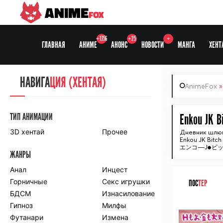
ANIME
FOX
+1356
+25
+
ГЛАВНАЯ
АНИМЕ
АНОНС
НОВОСТИ
МАНГА
ХЕНТ
НАВИГА
НАВИГА
ЦИЯ
ЦИЯ (ХЕНТАЯ)
AnimeFox
СЕЗОНЫ
ТИП АНИМАЦИИ
Enkou JK B
3D хентай
Прочее
Дневник шлю
Enkou JK Bitch
ПО ПРОЕКТАМ
エンコ―J●ビ
ЖАНРЫ
Anidub
Anilibria
Animedia
Анал
Kansai studio
Инцест
Onibaku
Горничные
Shiza project
Секс игрушки
ПОС
ТЕР
БДСМ
Изнасилование
ПО ЖАНРАМ
Гипноз
Милфы
ᅠ
Футанари
Измена
Комедия
Приключения