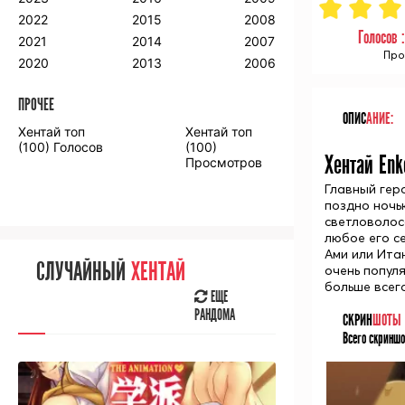
2018
2009
2001
2022
2015
2008
Голосов 
2017
2008
2000
2021
2014
2007
Про
2016
2020
2013
2006
ПРОЧЕЕ
ПРОЧЕЕ
ОПИС
АНИЕ:
Хентай топ
Хентай топ
Аниме фильмы
Аниме OVA
(100) Голосов
(100)
Хентай Enk
Просмотров
Главный гер
поздно ночь
светловолос
любое его се
СЛУЧАЙНОЕ
АНИМЕ
Ами или Ита
СЛУЧАЙНЫЙ
ХЕНТАЙ
очень попул
ЕЩЕ
больше всег
РАНДОМА
ЕЩЕ
РАНДОМА
СКРИН
ШОТЫ
Всего скриншо
[senpainoticeme]
ВЫ НЕДАВНО
СМОТРЕЛИ