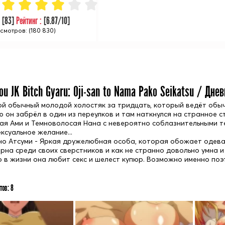
:
[
83
]
Рейтинг :
[
6.87
/10]
смотров: (180 830)
ou JK Bitch Gyaru: Oji-san to Nama Pako Seikatsu / Дн
ой обычный молодой холостяк за тридцать, который ведёт обыч
ю он забрёл в один из переулков и там наткнулся на странное с
ая Ами и Темноволосая Нана с невероятно соблазнительными те
ксуальное желание...
но Атсуми - Яркая дружелюбная особа, которая обожает одева
ярна среди своих сверстников и как не странно довольно умна и
о в жизни она любит секс и шелест купюр. Возможно именно поэ
тов:
8