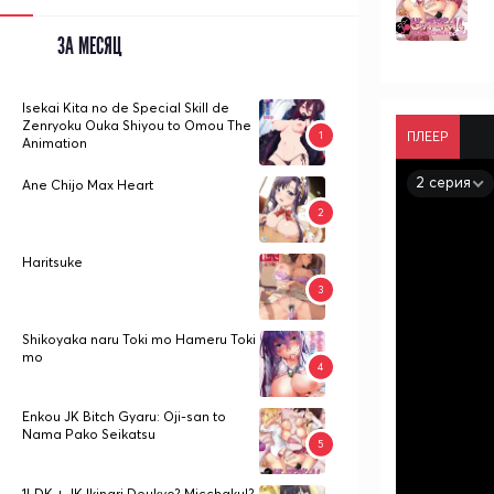
ЗА МЕСЯЦ
Isekai Kita no de Special Skill de
Zenryoku Ouka Shiyou to Omou The
ПЛЕЕР
Animation
2 серия
Ane Chijo Max Heart
Haritsuke
Shikoyaka naru Toki mo Hameru Toki
mo
Enkou JK Bitch Gyaru: Oji-san to
Nama Pako Seikatsu
1LDK + JK Ikinari Doukyo? Micchaku!?