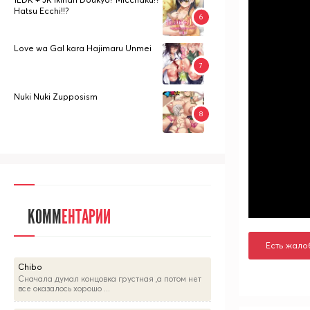
Hatsu Ecchi!!?
Love wa Gal kara Hajimaru Unmei
Nuki Nuki Zupposism
КОММ
ЕНТАРИИ
Есть жало
Chibo
Сначала думал концовка грустная ,а потом нет
все оказалось хорошо ...