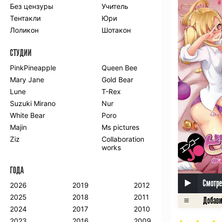
Без цензуры
Учитель
Романтика
Школа
Тентакли
Юри
Этти
Боевые
искусства
Лоликон
Шотакон
Вампиры
Военные
СТУДИИ
Гарем
Демоны
Драма
Игры
PinkPineapple
Queen Bee
Исторический
Магия
Mary Jane
Gold Bear
Фантастика
Фэнтези
Lune
T-Rex
Мистика
Попаданцы в
Suzuki Mirano
Nur
другой мир
White Bear
Poro
Хентай
Majin
Ms pictures
Ziz
Collaboration
ПО ГОДУ
works
2024
2015
2007
ГОДА
2023
2014
2006
2022
2013
2005
Смотре
2026
2019
2012
2021
2012
2004
2025
2018
2011
2020
2011
2003
2024
2017
2010
2019
2010
2002
2023
2016
2009