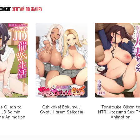
ОХОЖИЕ
ХЕНТАЙ ПО ЖАНРУ
e Ojisan to
Oshikake! Bakunyuu
Tanetsuke Ojisan t
 JD Saimin
Gyaru Harem Seikatsu
NTR Hitozuma Sex T
The Animation
Animation