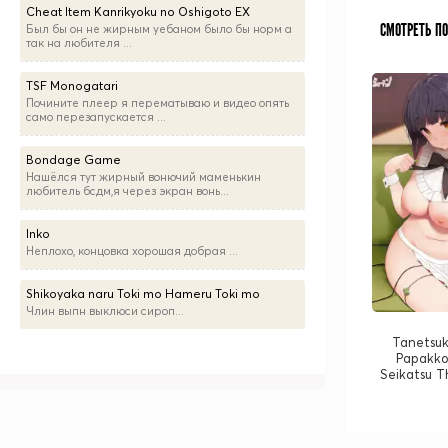
Cheat Item Kanrikyoku no Oshigoto EX
СМОТРЕТЬ П
Был бы он не жирным уебаном было бы норм а
так на любителя ...
TSF Monogatari
Почините плеер я перематываю и видео опять
само перезапускается ...
Bondage Game
Нашёлся тут жирный вонючий маменькин
любитель бсдм,я через экран вонь...
Inko
Неплохо, концовка хорошая добрая ...
Shikoyaka naru Toki mo Hameru Toki mo
Члин выпн выклюси сироп...
Tanetsuk
Papakko
Seikatsu 