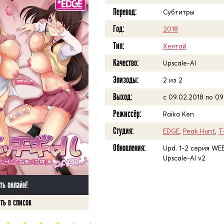
Перевод:
Субтитры
Год:
2018
Тип:
Хентай
Качество:
Upscale-AI
Эпизоды:
2 из 2
Выход:
с 09.02.2018 по 09
Режиссёр:
Raika Ken
Студия:
EDGE
,
Peak Hunt
,
T
Обновления:
Upd. 1-2 серия WEB
Upscale-AI v2
ть онлайн!