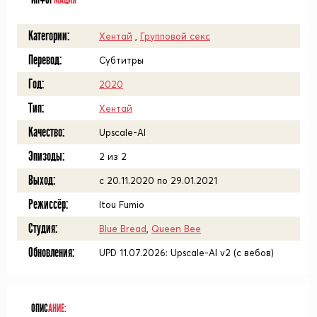
ИНФОР
МАЦИЯ
Категории:
Хентай
,
Групповой секс
Перевод:
Субтитры
Год:
2020
Тип:
Хентай
Качество:
Upscale-AI
Эпизоды:
2 из 2
Выход:
с 20.11.2020 по 29.01.2021
Режиссёр:
Itou Fumio
Студия:
Blue Bread
,
Queen Bee
Обновления:
UPD 11.07.2026: Upscale-AI v2 (с вебов)
ОПИС
АНИЕ: