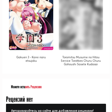
Gakuen 3 - Karei naru
Toromitsu Musume no Hitou
etsujoku
Service Torottoro Churu Churu
Gohoushi Sasete Kudasai
Можете оста
вить Рецензию
Рецензий нет
Авторизируйтесь на сайте для добавления рецензии!