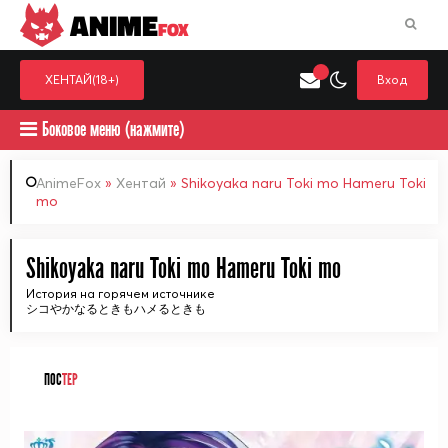
ANIME
FOX
ХЕНТАЙ(18+)
Вход
Боковое меню (нажмите)
AnimeFox
»
Хентай
» Shikoyaka naru Toki mo Hameru Toki
mo
Искать только в категор
Выберите одну категорию для поиска
Аниме
Хент
Shikoyaka naru Toki mo Hameru Toki mo
История на горячем источнике
シコやかなるときもハメるときも
ПОС
ТЕР
ᅠ