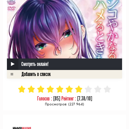
Смотреть онлайн!
Голосов :
[
85
]
Рейтинг :
[
7.38
/10]
Просмотров: (227 964)
ᅠ