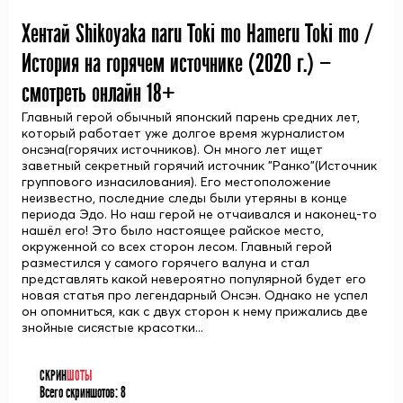
Хентай Shikoyaka naru Toki mo Hameru Toki mo /
История на горячем источнике (
2020
г.) —
смотреть онлайн 18+
Главный герой обычный японский парень средних лет,
который работает уже долгое время журналистом
онсэна(горячих источников). Он много лет ищет
заветный секретный горячий источник "Ранко"(Источник
группового изнасилования). Его местоположение
неизвестно, последние следы были утеряны в конце
периода Эдо. Но наш герой не отчаивался и наконец-то
нашёл его! Это было настоящее райское место,
окруженной со всех сторон лесом. Главный герой
разместился у самого горячего валуна и стал
представлять какой невероятно популярной будет его
новая статья про легендарный Онсэн. Однако не успел
он опомниться, как с двух сторон к нему прижались две
знойные сисястые красотки...
СКРИН
ШОТЫ
Всего скриншотов:
8