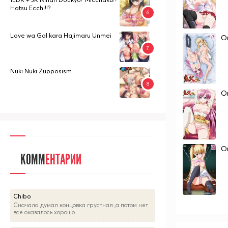
Hatsu Ecchi!!?
Love wa Gal kara Hajimaru Unmei
On
Nuki Nuki Zupposism
On
On
КОММ
ЕНТАРИИ
Chibo
Сначала думал концовка грустная ,а потом нет
все оказалось хорошо ...