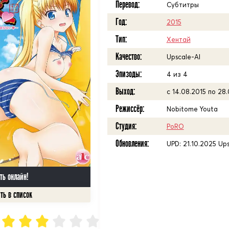
Перевод:
Субтитры
Год:
2015
Тип:
Хентай
Качество:
Upscale-AI
Эпизоды:
4 из 4
Выход:
с 14.08.2015 по 28
Режиссёр:
Nobitome Youta
Студия:
PoRO
Обновления:
UPD: 21.10.2025 Up
ть онлайн!