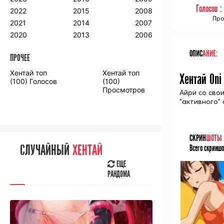
Голосов 
2018
2009
2001
2022
2015
2008
Про
2017
2008
2000
2021
2014
2007
2016
2020
2013
2006
ОПИС
АНИЕ:
ПРОЧЕЕ
ПРОЧЕЕ
Хентай топ
Хентай топ
Хентай Oni
Аниме фильмы
Аниме OVA
(100) Голосов
(100)
Просмотров
Айри со свои
"активного"
СЛУЧАЙНОЕ
АНИМЕ
СКРИН
ШОТЫ
СЛУЧАЙНЫЙ
ХЕНТАЙ
Всего скриншо
ЕЩЕ
РАНДОМА
ЕЩЕ
РАНДОМА
[senpainoticeme]
ВЫ НЕДАВНО
СМОТРЕЛИ