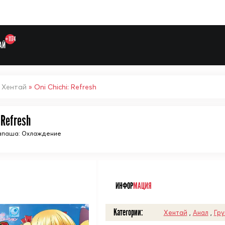
+1174
АЙ
»
Хентай
» Oni Chichi: Refresh
 Refresh
апаша: Охлаждение
ᅠ
Выберите одну категорию дл
ИНФОР
МАЦИЯ
Категории:
Хентай
,
Анал
,
Гру