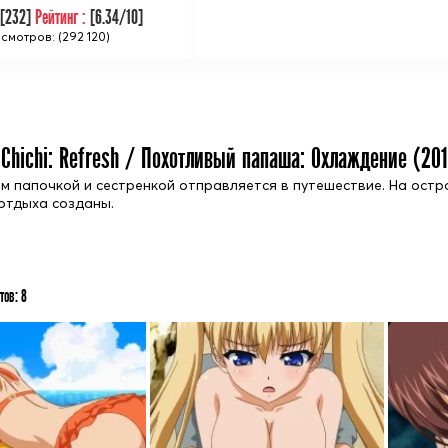
:
[
232
]
Рейтинг :
[
6.34
/10]
смотров: (292 120)
 Chichi: Refresh / Похотливый папаша: Охлаждение (
20
м папочкой и сестренкой отправляется в путешествие. На остров
 отдыха созданы.
тов:
8