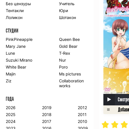
Без цензуры
Учитель
Романтика
Школа
Тентакли
Юри
Этти
Боевые
искусства
Лоликон
Шотакон
Вампиры
Военные
СТУДИИ
Гарем
Демоны
Драма
Игры
PinkPineapple
Queen Bee
Исторический
Магия
Mary Jane
Gold Bear
Фантастика
Фэнтези
Lune
T-Rex
Мистика
Попаданцы в
Suzuki Mirano
Nur
другой мир
White Bear
Poro
Хентай
Majin
Ms pictures
Ziz
Collaboration
ПО ГОДУ
works
2024
2015
2007
ГОДА
2023
2014
2006
Смотре
2022
2013
2005
2026
2019
2012
2021
2012
2004
2025
2018
2011
2020
2011
2003
2024
2017
2010
2019
2010
2002
2023
2016
2009