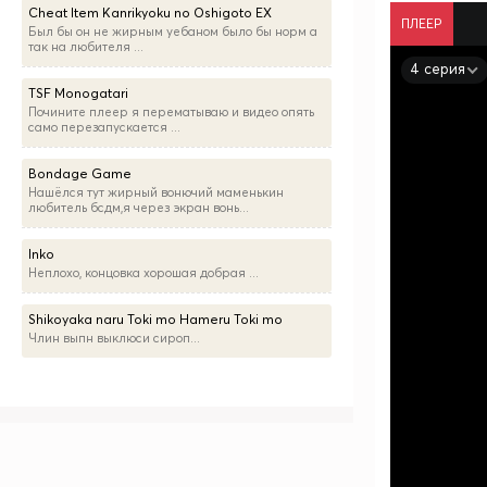
Cheat Item Kanrikyoku no Oshigoto EX
ПЛЕЕР
Был бы он не жирным уебаном было бы норм а
так на любителя ...
4 серия
TSF Monogatari
Почините плеер я перематываю и видео опять
само перезапускается ...
Bondage Game
Нашёлся тут жирный вонючий маменькин
любитель бсдм,я через экран вонь...
Inko
Неплохо, концовка хорошая добрая ...
Shikoyaka naru Toki mo Hameru Toki mo
Члин выпн выклюси сироп...