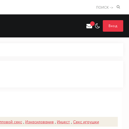
ПОИСК ->
Вход
Искать только в категории
я поиска
Аниме
Хентай
пповой секс
,
Изнасилование
,
Инцест
,
Секс игрушки