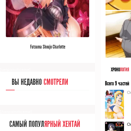
[/senpainoticeme]
САМЫЙ ПОПУЛ
ЯРНЫЙ АНИМЕ
Futsuma Shoujo Charlotte
ЗА МЕСЯЦ
ХРОНО
ЛОГИЯ
[senpainoticeme]
ВЫ НЕДАВНО
СМОТРЕЛИ
Всего 9 частей
On
[/senpainoticeme]
САМЫЙ ПОПУЛ
ЯРНЫЙ ХЕНТАЙ
On