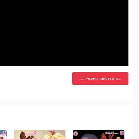
Режим кинотеатра
м