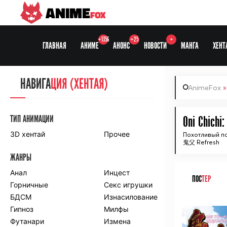
ANIME
FOX
+1356
+25
+
ГЛАВНАЯ
АНИМЕ
АНОНС
НОВОСТИ
МАНГА
ХЕНТ
НАВИГА
НАВИГА
ЦИЯ
ЦИЯ (ХЕНТАЯ)
AnimeFox
СЕЗОНЫ
ТИП АНИМАЦИИ
Oni Chichi:
3D хентай
Прочее
Похотливый п
鬼父 Refresh
ПО ПРОЕКТАМ
ЖАНРЫ
Anidub
Anilibria
Animedia
Анал
Kansai studio
Инцест
ПОС
ТЕР
Onibaku
Горничные
Shiza project
Секс игрушки
БДСМ
Изнасилование
ᅠ
ПО ЖАНРАМ
Гипноз
Милфы
Футанари
Измена
Комедия
Приключения