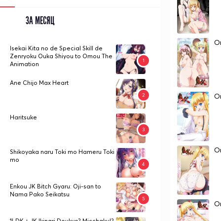
ЗА МЕСЯЦ
On
Isekai Kita no de Special Skill de
Zenryoku Ouka Shiyou to Omou The
Animation
Ane Chijo Max Heart
On
Haritsuke
On
Shikoyaka naru Toki mo Hameru Toki
mo
Enkou JK Bitch Gyaru: Oji-san to
Nama Pako Seikatsu
On
1LDK + JK Ikinari Doukyo? Micchaku!?