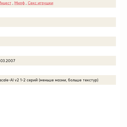
Инцест
,
Милф
,
Секс игрушки
.03.2007
scale-AI v2 1-2 серий (меньше мазни, больше текстур)