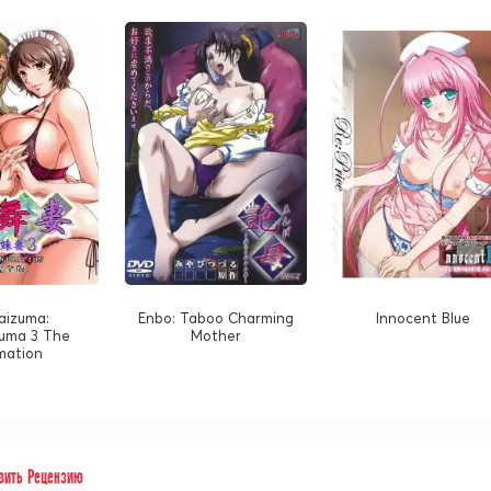
aizuma:
Enbo: Taboo Charming
Innocent Blue
uma 3 The
Mother
mation
вить Рецензию