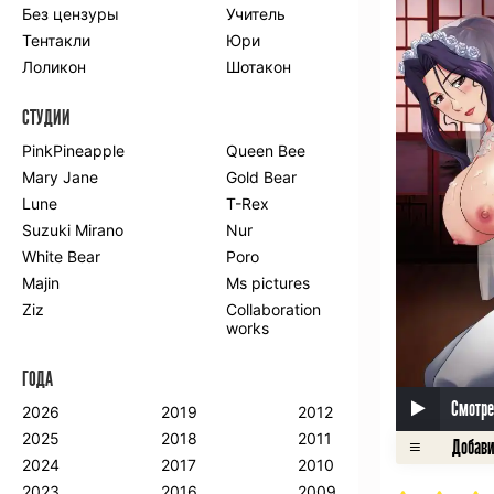
Без цензуры
Учитель
Романтика
Школа
Тентакли
Юри
Этти
Боевые
искусства
Лоликон
Шотакон
Вампиры
Военные
СТУДИИ
Гарем
Демоны
Драма
Игры
PinkPineapple
Queen Bee
Исторический
Магия
Mary Jane
Gold Bear
Фантастика
Фэнтези
Lune
T-Rex
Мистика
Попаданцы в
Suzuki Mirano
Nur
другой мир
White Bear
Poro
Хентай
Majin
Ms pictures
Ziz
Collaboration
ПО ГОДУ
works
2024
2015
2007
ГОДА
2023
2014
2006
2022
2013
2005
Смотре
2026
2019
2012
2021
2012
2004
2025
2018
2011
2020
2011
2003
2024
2017
2010
2019
2010
2002
2023
2016
2009