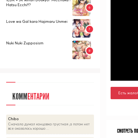
Hatsu Ecchi!!?
Love wa Gal kara Hajimaru Unmei
Nuki Nuki Zupposism
Есть жало
КОММ
ЕНТАРИИ
Chibo
Сначала думал концовка грустная ,а потом нет
все оказалось хорошо ...
СМОТРЕТЬ П