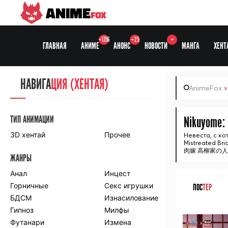
ANIME
FOX
+1356
+25
+
ГЛАВНАЯ
АНИМЕ
АНОНС
НОВОСТИ
МАНГА
ХЕНТ
НАВИГА
НАВИГА
ЦИЯ
ЦИЯ (ХЕНТАЯ)
AnimeFox
СЕЗОНЫ
ТИП АНИМАЦИИ
Nikuyome: 
3D хентай
Прочее
Невеста, с к
Mistreated Bri
ПО ПРОЕКТАМ
肉嫁 高柳家の
ЖАНРЫ
Anidub
Anilibria
Animedia
Анал
Kansai studio
Инцест
Onibaku
Горничные
Shiza project
Секс игрушки
ПОС
ТЕР
БДСМ
Изнасилование
ПО ЖАНРАМ
Гипноз
Милфы
ᅠ
Футанари
Измена
Комедия
Приключения