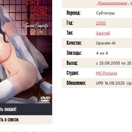
,
Изнасилование
,
Перевод:
Субтитры
Год:
2005
Тип:
Хентай
Качество:
Upscale-AI
Эпизоды:
4 из 4
Выход:
с 25.08.2005 по 25
Студия:
MS Pictures
Обновления:
UPD 16.08.2025: Up
ть онлайн!