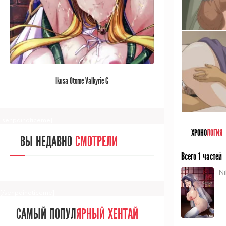
[/senpainoticeme]
САМЫЙ ПОПУЛ
ЯРНЫЙ АНИМЕ
Ikusa Otome Valkyrie G
ЗА МЕСЯЦ
[senpainoticeme]
ХРОНО
ЛОГИЯ
ВЫ НЕДАВНО
СМОТРЕЛИ
Всего 1 частей
N
[/senpainoticeme]
САМЫЙ ПОПУЛ
ЯРНЫЙ ХЕНТАЙ