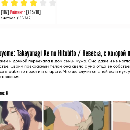
:
[
107
]
Рейтинг :
[
7.15
/10]
смотров: (138 742)
uyome: Takayanagi Ke no Hitobito / Невеста, с которой
ужем и дочкой переехала в дом семьи мужа. Она даже и не могл
стве. Своим прекрасным телом она свела с ума отца её собств
я в рабыню похоти и старсти. Что же случится с ней если муж 
тношения.
тов:
8