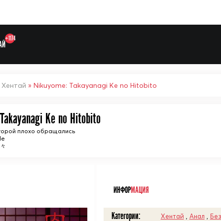
+1174
АЙ
»
Хентай
» Nikuyome: Takayanagi Ke no Hitobito
Takayanagi Ke no Hitobito
оторой плохо обращались
Выберите одну категорию дл
de
人々
ᅠ
ИНФОР
МАЦИЯ
Категории:
Хентай
,
Анал
,
Без