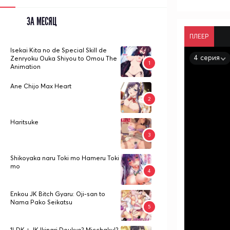
ЗА МЕСЯЦ
ПЛЕЕР
Isekai Kita no de Special Skill de
4 серия
Zenryoku Ouka Shiyou to Omou The
Animation
Ane Chijo Max Heart
Haritsuke
Shikoyaka naru Toki mo Hameru Toki
mo
Enkou JK Bitch Gyaru: Oji-san to
Nama Pako Seikatsu
1LDK + JK Ikinari Doukyo? Micchaku!?