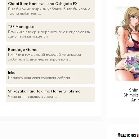
Cheat Item Kanrikyoku no Oshigoto EX
Был бы он не жирным уебаном было бы норм а
так на любителя ...
TSF Monogatari
Почините плеер я перематываю и видео опять
само перезапускается ...
Bondage Game
Нашёлся тут жирный вонючий маменькин
любитель бсдм,я через экран вонь...
Inko
Неплохо, концовка хорошая добрая ...
Shim
Shikoyaka naru Toki mo Hameru Toki mo
Shimaiz
Члин выпн выклюси сироп...
Ani
Можете оста