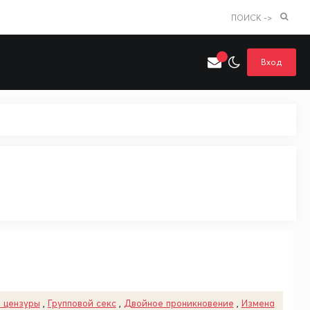
ПОИСК ->
Вход
Искать только в категории
я поиска
Аниме
Хентай
 цензуры
,
Групповой секс
,
Двойное проникновение
,
Измена