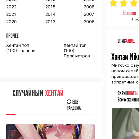
2018
2009
2001
2022
2015
2008
2017
2008
2000
Голосов 
2021
2014
2007
2016
Про
2020
2013
2006
ПРОЧЕЕ
ПРОЧЕЕ
ОПИС
АНИЕ:
Хентай топ
Хентай топ
Аниме фильмы
Аниме OVA
(100) Голосов
(100)
Хентай Nik
Просмотров
Митсуко с м
новом семей
превращаетс
запретные о
СЛУЧАЙНОЕ
АНИМЕ
СЛУЧАЙНЫЙ
ХЕНТАЙ
СКРИН
ШОТЫ
ЕЩЕ
Всего скриншо
РАНДОМА
ЕЩЕ
РАНДОМА
[senpainoticeme]
ВЫ НЕДАВНО
СМОТРЕЛИ