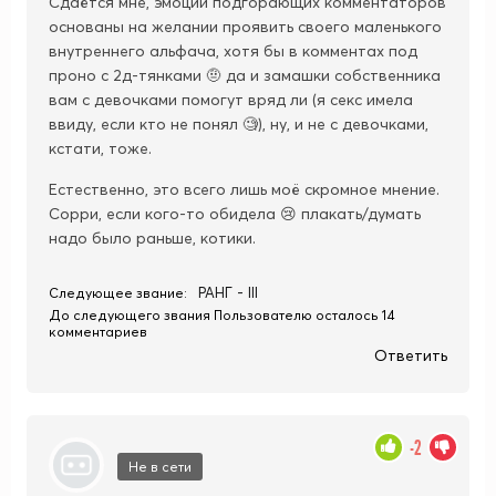
Сдаётся мне, эмоции подгорающих комментаторов
основаны на желании проявить своего маленького
внутреннего альфача, хотя бы в комментах под
проно с 2д-тянками 🤨 да и замашки собственника
вам с девочками помогут вряд ли (я секс имела
ввиду, если кто не понял 🧐), ну, и не с девочками,
кстати, тоже.
Естественно, это всего лишь моё скромное мнение.
Сорри, если кого-то обидела 😢 плакать/думать
надо было раньше, котики.
РАНГ - III
Следующее звание:
До следующего звания Пользователю осталось 14
комментариев
Ответить
-2
Не в сети