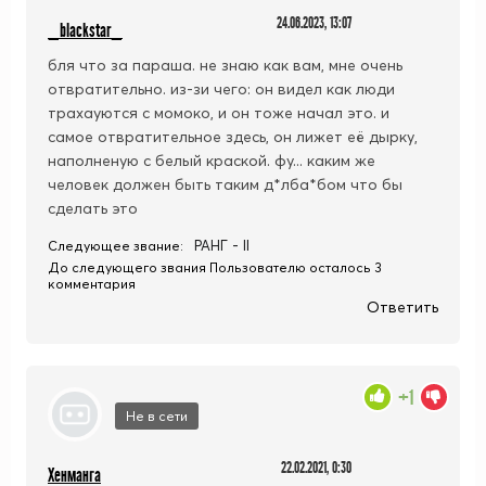
24.06.2023, 13:07
_blackstar_
бля что за параша. не знаю как вам, мне очень
отвратительно. из-зи чего: он видел как люди
трахауются с момоко, и он тоже начал это. и
самое отвратительное здесь, он лижет её дырку,
наполненую с белый краской. фу... каким же
человек должен быть таким д*лба*бом что бы
сделать это
РАНГ - II
Следующее звание:
До следующего звания Пользователю осталось 3
комментария
Ответить
+1
Не в сети
22.02.2021, 0:30
Хенманга