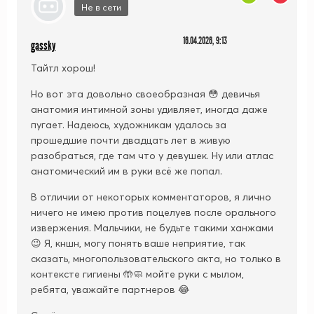
Не в сети
16.04.2026, 9:13
gassky
Тайтл хорош!
Но вот эта довольно своеобразная 😳 девичья
анатомия интимной зоны удивляет, иногда даже
пугает. Надеюсь, художникам удалось за
прошедшие почти двадцать лет в живую
разобраться, где там что у девушек. Ну или атлас
анатомический им в руки всё же попал.
В отличии от некоторых комментаторов, я лично
ничего не имею против поцелуев после орального
извержения. Мальчики, не будьте такими ханжами
😉 Я, кншн, могу понять ваше неприятие, так
сказать, многопользовательского акта, но только в
контексте гигиены 🤲🧼 мойте руки с мылом,
ребята, уважайте партнеров 😂