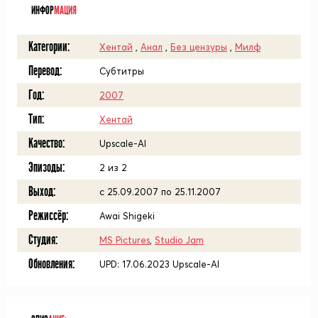
ИНФОР
МАЦИЯ
Категории:
Хентай
,
Анал
,
Без цензуры
,
Милф
Перевод:
Субтитры
Год:
2007
Тип:
Хентай
Качество:
Upscale-AI
Эпизоды:
2 из 2
Выход:
с 25.09.2007 по 25.11.2007
Режиссёр:
Awai Shigeki
Студия:
MS Pictures
,
Studio Jam
Обновления:
UPD: 17.06.2023 Upscale-AI