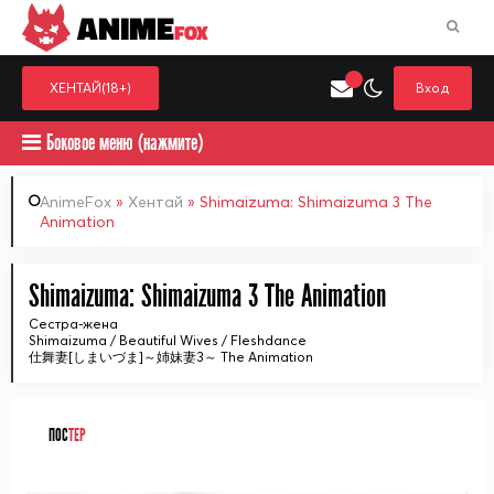
ANIME
FOX
ХЕНТАЙ(18+)
Вход
Боковое меню (нажмите)
AnimeFox
»
Хентай
» Shimaizuma: Shimaizuma 3 The
Animation
Искать только в категор
Выберите одну категорию для поиска
Аниме
Хент
Shimaizuma: Shimaizuma 3 The Animation
Сестра-жена
Shimaizuma / Beautiful Wives / Fleshdance
仕舞妻[しまいづま]～姉妹妻3～ The Animation
ПОС
ТЕР
ᅠ