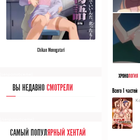
[/senpainoticeme]
САМЫЙ ПОПУЛ
ЯРНЫЙ АНИМЕ
Chikan Monogatari
ЗА МЕСЯЦ
[senpainoticeme]
ХРОНО
ЛОГИЯ
ВЫ НЕДАВНО
СМОТРЕЛИ
Всего 1 частей
K
[/senpainoticeme]
САМЫЙ ПОПУЛ
ЯРНЫЙ ХЕНТАЙ