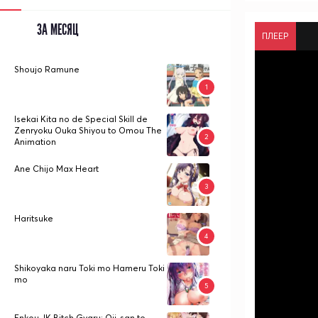
ЗА МЕСЯЦ
ПЛЕЕР
Shoujo Ramune
Isekai Kita no de Special Skill de
Zenryoku Ouka Shiyou to Omou The
Animation
Ane Chijo Max Heart
Haritsuke
Shikoyaka naru Toki mo Hameru Toki
mo
Enkou JK Bitch Gyaru: Oji-san to