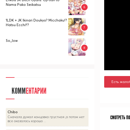
Nama Pako Seikatsu
1LDK + JK Ikinari Doukyo? Micchaku!?
Hatsu Ecchi!!?
So_low
Есть жало
КОММ
ЕНТАРИИ
Chibo
СМОТРЕТЬ П
Сначала думал концовка грустная ,а потом нет
все оказалось хорошо ...