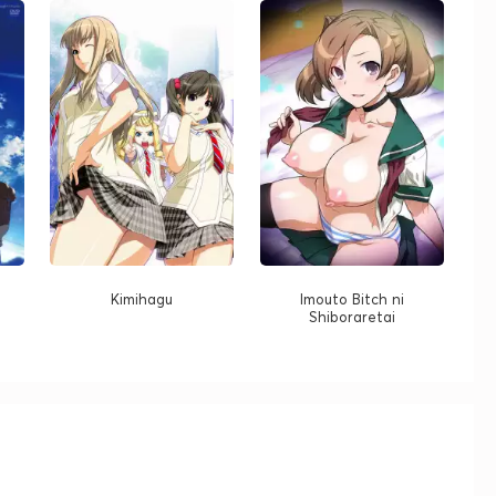
Kimihagu
Imouto Bitch ni
Shiboraretai