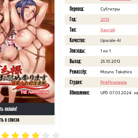
Перевод:
Субтитры
Год:
2013
Тип:
Хентай
Качество:
Upscale-AI
Эпизоды:
1 из 1
Выход:
25.10.2013
Режиссёр:
Mizuno Takahiro
Студия:
PinkPineapple
Обновления:
UPD 07.03.2024: з
ть онлайн!