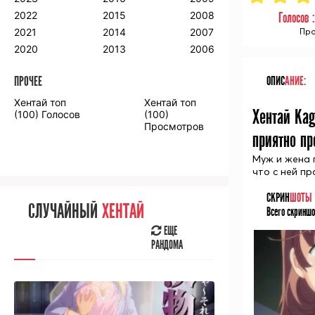
2018
2009
2001
2022
2015
2008
Голосов 
2017
2008
2000
2021
2014
2007
Про
2016
2020
2013
2006
ПРОЧЕЕ
ОПИС
АНИЕ:
ПРОЧЕЕ
Хентай топ
Хентай топ
Аниме фильмы
Аниме OVA
Хентай Kag
(100) Голосов
(100)
Просмотров
приятно пр
Муж и жена 
что с ней п
СЛУЧАЙНОЕ
АНИМЕ
СКРИН
ШОТЫ
СЛУЧАЙНЫЙ
ХЕНТАЙ
Всего скриншо
ЕЩЕ
РАНДОМА
ЕЩЕ
РАНДОМА
[senpainoticeme]
ВЫ НЕДАВНО
СМОТРЕЛИ