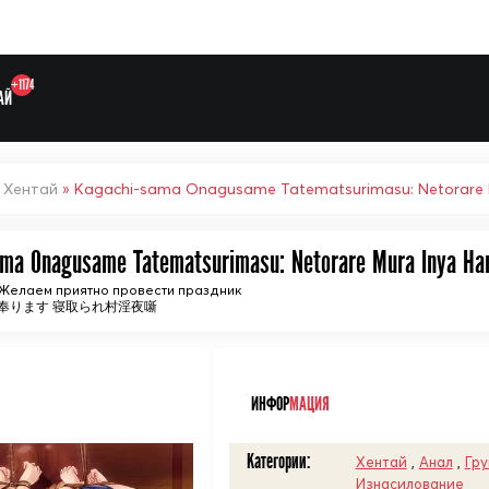
+1174
АЙ
»
Хентай
» Kagachi-sama Onagusame Tatematsurimasu: Netorare M
ma Onagusame Tatematsurimasu: Netorare Mura Inya Han
Выберите одну категорию дл
 Желаем приятно провести праздник
奉ります 寝取られ村淫夜噺
ᅠ
ИНФОР
МАЦИЯ
Категории:
Хентай
,
Анал
,
Гру
Изнасилование