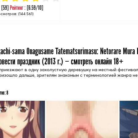
:
[
59
]
Рейтинг :
[
6.59
/10]
смотров: (144 561)
achi-sama Onagusame Tatematsurimasu: Netorare Mura 
овести праздник (
2013
г.) — смотреть онлайн 18+
приезжают в одну захолустную деревушку на местный фестивал
роизошло дальше, зрителям знакомым с терминологией жанра не
тов:
8