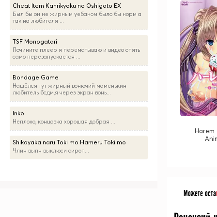
Cheat Item Kanrikyoku no Oshigoto EX
Был бы он не жирным уебаном было бы норм а
так на любителя ...
TSF Monogatari
Почините плеер я перематываю и видео опять
само перезапускается ...
Bondage Game
Нашёлся тут жирный вонючий маменькин
любитель бсдм,я через экран вонь...
Inko
Неплохо, концовка хорошая добрая ...
Harem 
Ani
Shikoyaka naru Toki mo Hameru Toki mo
Члин выпн выклюси сироп...
Можете оста