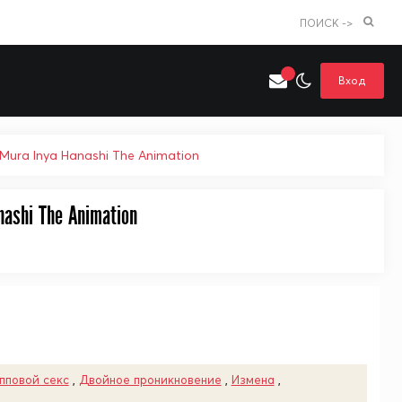
ПОИСК ->
Вход
ura Inya Hanashi The Animation
Искать только в категории
ashi The Animation
я поиска
Аниме
Хентай
пповой секс
,
Двойное проникновение
,
Измена
,