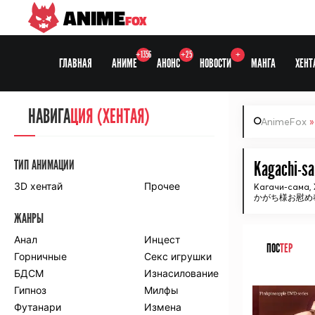
ANIME
FOX
+1356
+25
+
ГЛАВНАЯ
АНИМЕ
АНОНС
НОВОСТИ
МАНГА
ХЕНТ
НАВИГА
НАВИГА
ЦИЯ
ЦИЯ (ХЕНТАЯ)
AnimeFox
СЕЗОНЫ
ТИП АНИМАЦИИ
Kagachi-sa
3D хентай
Прочее
Кагачи-сама,
かがち様お慰め
ПО ПРОЕКТАМ
ЖАНРЫ
Anidub
Anilibria
Animedia
Анал
Kansai studio
Инцест
ПОС
ТЕР
Onibaku
Горничные
Shiza project
Секс игрушки
БДСМ
Изнасилование
ᅠ
ПО ЖАНРАМ
Гипноз
Милфы
Футанари
Измена
Комедия
Приключения