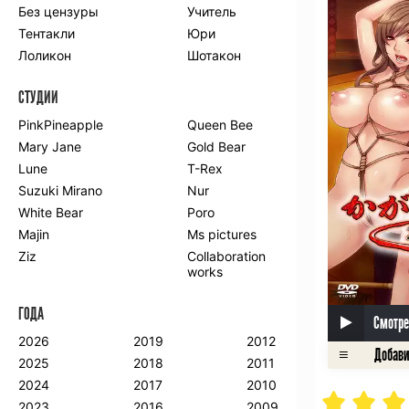
Без цензуры
Учитель
Романтика
Школа
Тентакли
Юри
Этти
Боевые
искусства
Лоликон
Шотакон
Вампиры
Военные
СТУДИИ
Гарем
Демоны
Драма
Игры
PinkPineapple
Queen Bee
Исторический
Магия
Mary Jane
Gold Bear
Фантастика
Фэнтези
Lune
T-Rex
Мистика
Попаданцы в
Suzuki Mirano
Nur
другой мир
White Bear
Poro
Хентай
Majin
Ms pictures
Ziz
Collaboration
ПО ГОДУ
works
2024
2015
2007
ГОДА
2023
2014
2006
Смотре
2022
2013
2005
2026
2019
2012
2021
2012
2004
2025
2018
2011
2020
2011
2003
2024
2017
2010
2019
2010
2002
2023
2016
2009