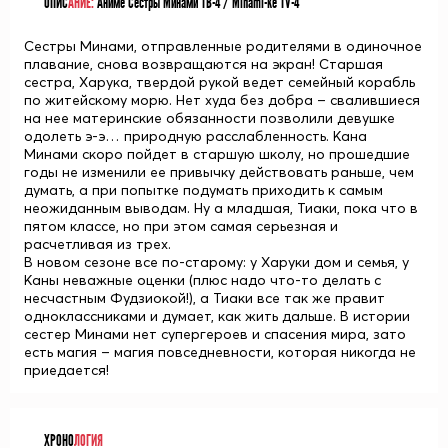
ОПИС
АНИЕ:
Аниме Сёстры Минами ТВ-4 / Minami-ke TV-4
Сестры Минами, отправленные родителями в одиночное
плавание, снова возвращаются на экран! Старшая
сестра, Харука, твердой рукой ведет семейный корабль
по житейскому морю. Нет худа без добра – свалившиеся
на нее материнские обязанности позволили девушке
одолеть э-э… природную расслабленность. Кана
Минами скоро пойдет в старшую школу, но прошедшие
годы не изменили ее привычку действовать раньше, чем
думать, а при попытке подумать приходить к самым
неожиданным выводам. Ну а младшая, Тиаки, пока что в
пятом классе, но при этом самая серьезная и
расчетливая из трех.
В новом сезоне все по-старому: у Харуки дом и семья, у
Каны неважные оценки (плюс надо что-то делать с
несчастным Фудзиокой!), а Тиаки все так же правит
одноклассниками и думает, как жить дальше. В истории
сестер Минами нет супергероев и спасения мира, зато
есть магия – магия повседневности, которая никогда не
приедается!
ХРОНО
ЛОГИЯ