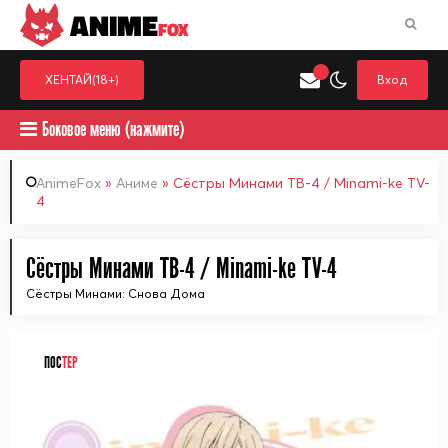
ANIME
FOX
ХЕНТАЙ(18+)
Вход
Боковое меню (нажмите)
AnimeFox
»
Аниме
» Сёстры Минами ТВ-4 / Minami-ke TV-
4
Искать только в категор
Выберите одну категорию для поиска
Аниме
Хент
Сёстры Минами ТВ-4 / Minami-ke TV-4
Сёстры Минами: Снова Дома
ПОС
ТЕР