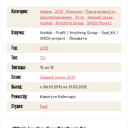
Категории:
Аниме
,
2013
,
Комедия
,
Повседневность
,
Школа/Академия
,
Этти
,
Зимний сезон
,
Anidub
,
Anything Group
,
SHIZA-Project
Озвучка:
Anidub - FruKt / Anything Group - Sad_Kit /
SHIZA-project - Лизавета
Год:
2013
Тип:
TV
Эпизоды:
13 из 13
Сезон:
Зимний сезон 2013
Выход:
c 06.01.2013 по 31.03.2013
Режиссёр:
Кавагути Кэйитиро
Студия:
Feel