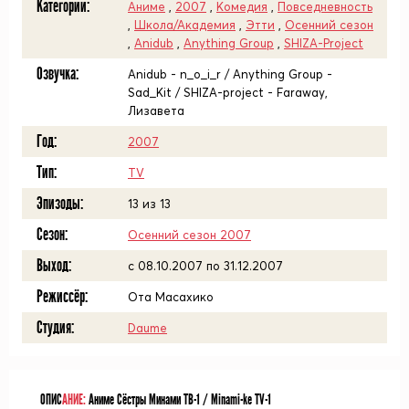
Категории:
Аниме
,
2007
,
Комедия
,
Повседневность
,
Школа/Академия
,
Этти
,
Осенний сезон
,
Anidub
,
Anything Group
,
SHIZA-Project
Озвучка:
Anidub - n_o_i_r / Anything Group -
Sad_Kit / SHIZA-project - Faraway,
Лизавета
Год:
2007
Тип:
TV
Эпизоды:
13 из 13
Сезон:
Осенний сезон 2007
Выход:
c 08.10.2007 по 31.12.2007
Режиссёр:
Ота Масахико
Студия:
Daume
ОПИС
АНИЕ:
Аниме Сёстры Минами ТВ-1 / Minami-ke TV-1