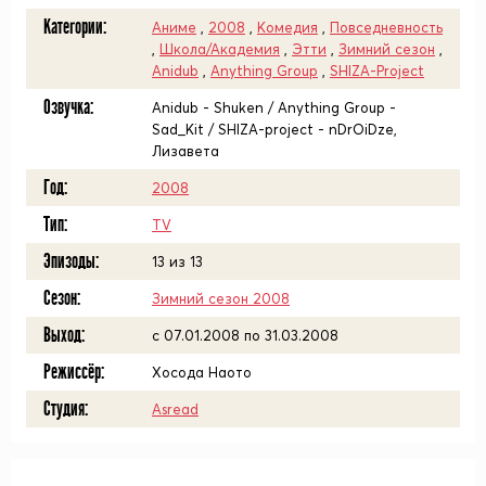
Категории:
Аниме
,
2008
,
Комедия
,
Повседневность
,
Школа/Академия
,
Этти
,
Зимний сезон
,
Anidub
,
Anything Group
,
SHIZA-Project
Озвучка:
Anidub - Shuken / Anything Group -
Sad_Kit / SHIZA-project - nDrOiDze,
Лизавета
Год:
2008
Тип:
TV
Эпизоды:
13 из 13
Сезон:
Зимний сезон 2008
Выход:
c 07.01.2008 по 31.03.2008
Режиссёр:
Хосода Наото
Студия:
Asread