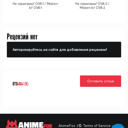
Не проиграю! OVA-1 / Maken-
Не проиграю! OVA-2 /
ki! OVA-1
Maken-ki! OVA-2
Рецензий нет
Авторизируйтесь на сайте для добавления рецензии!
Оставить отзыв
ОТЗ
ЫВЫ (0)
ANIME
FOX
AnimeFox
|
Terms of Service -> TOS