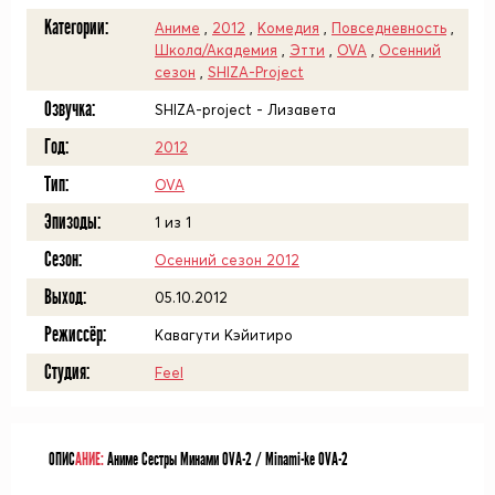
Категории:
Аниме
,
2012
,
Комедия
,
Повседневность
,
Школа/Академия
,
Этти
,
OVA
,
Осенний
сезон
,
SHIZA-Project
Озвучка:
SHIZA-project - Лизавета
Год:
2012
Тип:
OVA
Эпизоды:
1 из 1
Сезон:
Осенний сезон 2012
Выход:
05.10.2012
Режиссёр:
Кавагути Кэйитиро
Студия:
Feel
ОПИС
АНИЕ:
Аниме Сестры Минами OVA-2 / Minami-ke OVA-2