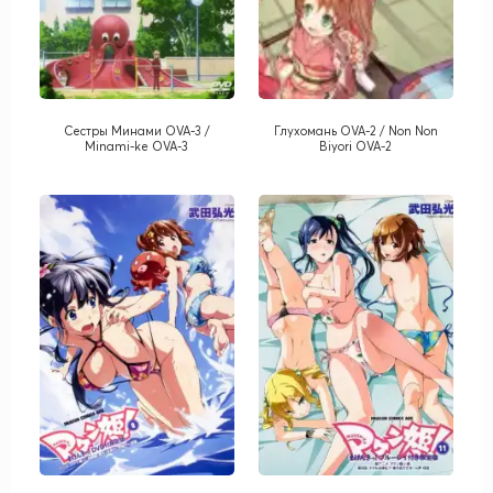
Сестры Минами OVA-3 /
Глухомань OVA-2 / Non Non
Minami-ke OVA-3
Biyori OVA-2