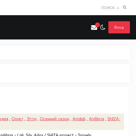
ПОИСК ->
Вход
Искать только в категории
я поиска
Аниме
Хентай
едия
,
Спорт
,
Этти
,
Осенний сезон
,
Anidub
,
Anilibria
,
SHIZA-
ilibria - Lali, Silv, Ados / SHIZA-project - Snowly