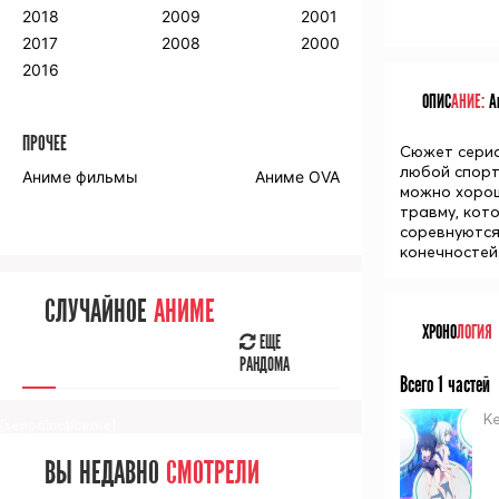
2018
2009
2001
2017
2008
2000
2016
ОПИС
АНИЕ:
Ан
ПРОЧЕЕ
Сюжет сериа
любой спорти
Аниме фильмы
Аниме OVA
можно хорош
травму, кот
соревнуются 
конечностей
СЛУЧАЙНОЕ
АНИМЕ
ХРОНО
ЛОГИЯ
ЕЩЕ
РАНДОМА
Всего 1 частей
Ке
[senpainoticeme]
ВЫ НЕДАВНО
СМОТРЕЛИ