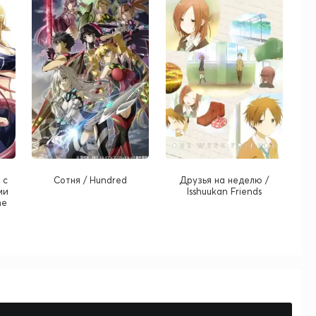
 с
Сотня / Hundred
Друзья на неделю /
ми
Isshuukan Friends
me