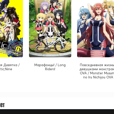
я Девятка /
Марафонцы! / Long
Повседневная жизнь
tic;Nine
Riders!
девушками монстра
OVA / Monster Musu
no Iru Nichijou OVA
нет