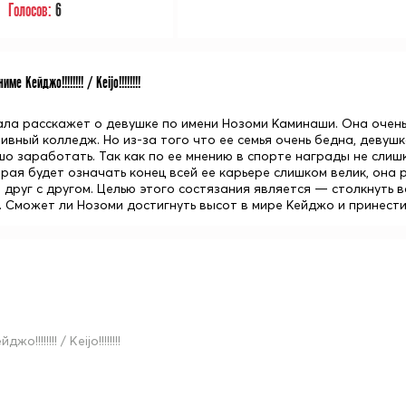
Голосов:
6
име Кейджо!!!!!!!! / Keijo!!!!!!!!
ла расскажет о девушке по имени Нозоми Каминаши. Она очень
вный колледж. Но из-за того что ее семья очень бедна, девушк
о заработать. Так как по ее мнению в спорте награды не слишк
орая будет означать конец всей ее карьере слишком велик, она 
друг с другом. Целью этого состязания является — столкнуть в
. Сможет ли Нозоми достигнуть высот в мире Кейджо и принести
йджо!!!!!!!! / Keijo!!!!!!!!