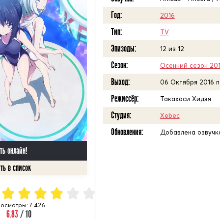
Год:
2016
Тип:
TV
Эпизоды:
12 из 12
Сезон:
Осенний сезон 20
Выход:
06 Октября 2016 п
Режиссёр:
Такахаси Хидэя
Студия:
Xebec
Обновления:
Добавлена озвучка
ть онлайн!
осмотры: 7 426
6.83
/ 10