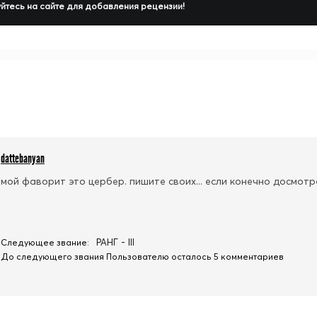
йтесь на сайте для добавления рецензии!
dattebanyan
мой фаворит это цербер. пишите своих... если конечно досмотре
РАНГ - III
Следующее звание:
До следующего звания Пользователю осталось 5 комментариев