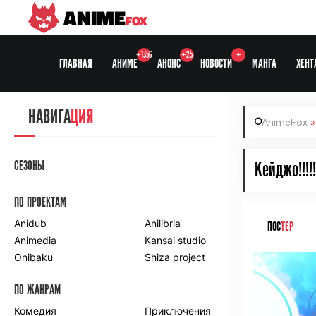
ANIME
FOX
+1356
+25
+
ГЛАВНАЯ
АНИМЕ
АНОНС
НОВОСТИ
МАНГА
ХЕНТ
НАВИГА
ЦИЯ
AnimeFox
СЕЗОНЫ
Кейджо!!!!!!
ПО ПРОЕКТАМ
Anidub
Anilibria
ПОС
ТЕР
Animedia
Kansai studio
Onibaku
Shiza project
ПО ЖАНРАМ
Комедия
Приключения