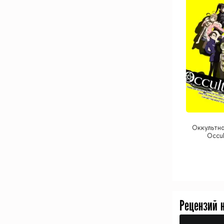
Оккультна
Occul
Рецензий 