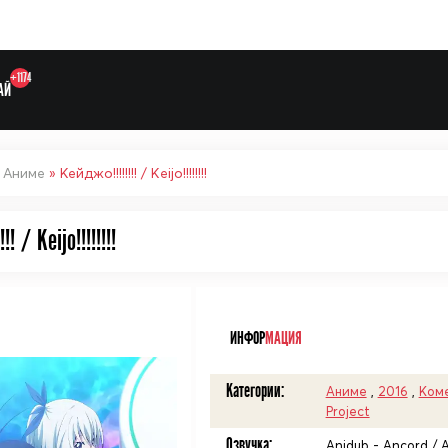
+1174
АЙ
»
Аниме
» Кейджо!!!!!!!! / Keijo!!!!!!!!
!! / Keijo!!!!!!!!
Выберите одну категорию дл
ᅠ
ИНФОР
МАЦИЯ
Категории:
Аниме
,
2016
,
Ком
Project
Озвучка:
Anidub - Ancord / An