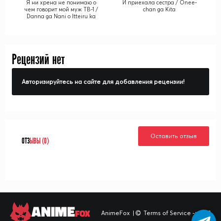
Я ни хрена не понимаю о
И приехала сестра / Onee-
чем говорит мой муж ТВ-1 /
chan ga Kita
Danna ga Nani o Itteiru ka
Wakaranai Ken TV-1
Рецензий нет
Авторизируйтесь на сайте для добавления рецензии!
Оставить отзыв
ОТЗ
ЫВЫ (0)
ANIME
FOX
AnimeFox
|
Terms of Service -> TOS