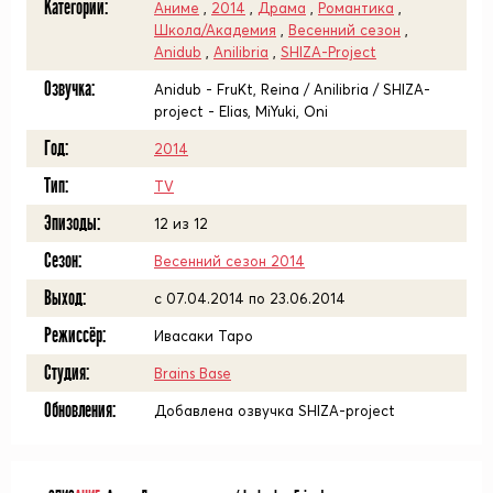
Категории:
Аниме
,
2014
,
Драма
,
Романтика
,
Школа/Академия
,
Весенний сезон
,
Anidub
,
Anilibria
,
SHIZA-Project
Озвучка:
Anidub - FruKt, Reina / Anilibria / SHIZA-
project - Elias, MiYuki, Oni
Год:
2014
Тип:
TV
Эпизоды:
12 из 12
Сезон:
Весенний сезон 2014
Выход:
c 07.04.2014 по 23.06.2014
Режиссёр:
Ивасаки Таро
Студия:
Brains Base
Обновления:
Добавлена озвучка SHIZA-project