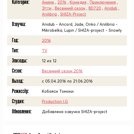
Категории:
Аниме
,
2016
,
Комедия
,
Приключения
,
Этти
,
Весенний сезон
,
BD720
,
Anidub
,
Anilibria
,
SHIZA-Project
Озвучка:
Anidub - Ancord, Jade, Oriko / Anilibria -
Mikrobelka, Lupin / SHIZA-project - Snowly
Год:
2016
Тип:
TV
Эпизоды:
12 из 12
Сезон:
Весенний сезон 2016
Выход:
c 05.04.2016 по 21.06.2016
Режиссёр:
Кобаяси Томоки
Студия:
Production I.G
Обновления:
Добавлена озвучка SHIZA-project