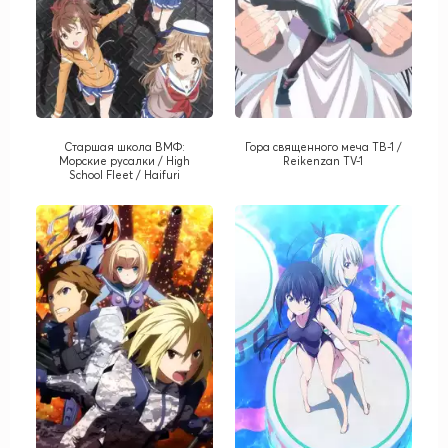
Старшая школа ВМФ:
Гора священного меча ТВ-1 /
Морские русалки / High
Reikenzan TV-1
School Fleet / Haifuri