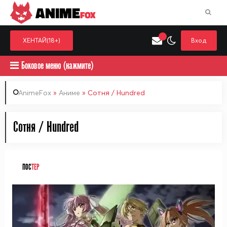
ANIME
FOX
ХЕНТАЙ(18+)
Вход
Боковое меню (нажмите)
AnimeFox
»
Аниме
» Сотня / Hundred
Искать только в категор
Сотня / Hundred
Выберите одну категорию для поиска
Аниме
Хент
ПОС
ТЕР