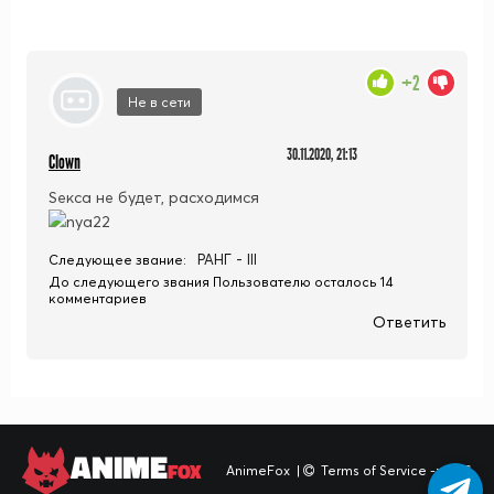
+2
Не в сети
30.11.2020, 21:13
Clown
Seкса не будет, расходимся
РАНГ - III
Следующее звание:
До следующего звания Пользователю осталось 14
комментариев
Ответить
ANIME
FOX
AnimeFox
|
Terms of Service -> TOS