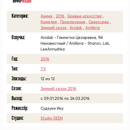
ИНФОР
МАЦИЯ
Категории:
Аниме
,
2016
,
Боевые искусства
,
Комедия
,
Приключения
,
Сверхсилы
,
Зимний сезон
,
Anidub
,
Anilibria
Озвучка:
Anidub - Гамлетка Цезаревна, 9й
Неизвестный / Anilibria - Sharon, Lali,
LeeAnnushka
Год:
2016
Тип:
TV
Эпизоды:
12 из 12
Сезон:
Зимний сезон 2016
Выход:
c 09.01.2016 по 26.03.2016
Режиссёр:
Судзуки Ику
Студия:
Studio DEEN